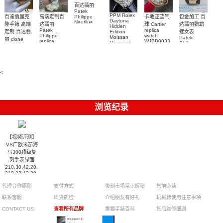
百达翡丽
Patek
PPM Rolex
包金加工 百
百達翡麗克
高端定制百
卡地亚蓝气
Philippe
Daytona
Nautilus
达翡丽鹦鹉
隆手錶 高端
达翡丽
球 Cartier
Hidden
replica
Patek
replica
螺女表
定制 百达翡
Edition
watch
Philippe
watch
Moissan
Patek
5711/111P-
丽 clone
replica
WJBB0033
Diamond
Philippe
Patek
001 百達翡
watches
Replica
卡地亞藍氣
replica
Philippe
5711/113P-
麗高仿手錶
Watch
watch
球高仿手錶
replica
001腕表百
7118/1R-
腕表
watches
腕表
010腕表
達翡麗復刻
5723/112R-
<
001腕表
手錶
浏览纪录
【视频评测】
VS厂欧米茄海
马300顶级复
刻手表绿面
210.30.42.20.10.001，
210.32.42.20.10.001
腕表
代理合作原则
支付方式
復刻市场常识解秘
售前必读
联系客服
出货质检
介绍朋友有好礼
机械錶使用注意事项
CONTACT US
查看所有品牌
重要手錶百科
售后维修细则