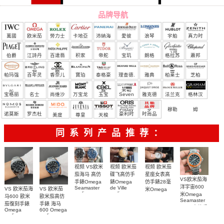
品牌导航
萬國
欧米茄
勞力士
卡地亞
沛納海
愛彼
浪琴
宇舶
真力时
（恒
伯爵
江詩丹
百達翡
积家
帝舵
宝玑
朗格
格拉苏
蕭邦
宝）
頓
麗
蒂
帕玛强
百年灵
香奈儿
寶珀
泰格豪
理查德.
雅典
柏莱士
芝柏
尼
雅
米勒
宝格丽
名士
尚维沙
万宝龙
玉宝
Seven
雅克德
法兰克
格林汉
Friday
罗
穆勒
姆
诺莫斯
罗杰杜
豪利时
时尚品
美度
尊皇
天梭
彼
牌/原单
同系列产品推荐：
视频 欧米茄
视频 VS欧米
视频 欧米茄
碟飞高仿手
茄海马 高仿
星座女表高
VS欧米茄海
錶Omega
手錶Omega
仿手錶28毫
洋宇宙600
de Ville
Seamaster
VS 欧米茄海
VS 欧米茄
米Omega
replica
replica
米Omega
Constellation
马600 歐米
歐米茄高仿
watch
watch 300
Seamaster
Replica
茄復刻手錶
手錶 海马
424.20.40.20.58.001
210.30.42.20.03.001
watch
copy 高仿手
Omega
600 Omega
腕表
腕表
131.25.28.60.55.003
錶
replica
replica
腕表
watches
watches
217.30.42.21.01.