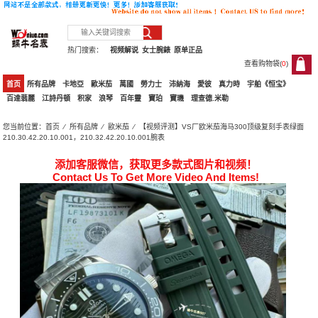
热门搜索：
视频解说
女士腕錶
原单正品
查看购物袋(
0
)
0
首页
所有品牌
卡地亞
歐米茄
萬國
勞力士
沛納海
愛彼
真力時
宇舶《恒宝》
百達翡麗
江詩丹頓
积家
浪琴
百年靈
寶珀
寶璣
理查德.米勒
您当前位置：
首页
⁄
所有品牌
⁄
歐米茄
⁄ 【视频评测】VS厂欧米茄海马300顶级复刻手表绿面
210.30.42.20.10.001，210.32.42.20.10.001腕表
添加客服微信，获取更多款式图片和视频！
Contact Us To Get More Video And Items!