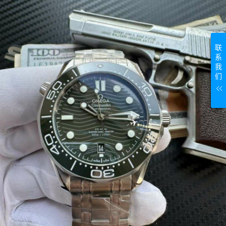
联
系
我
们