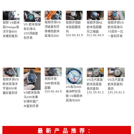
217.30.42.21.01.001
217.30.42.21.01.002
腕表
腕表
腕表
视频评测VS
视频评测欧
视频评测VS
视频评测N1
视频 VS欧米
VS 欧米茄绿
顶级复刻手
米茄超霸系
欧米茄海马
欧米茄超霸
茄Omega海
松石海马
表橘色欧米
列
75周年一比
月之暗面
洋宇宙600
150顶级复
310.60.42.50.02.001
311.92.44.51.01.005
茄海马300
一复刻手表
米複刻复刻
刻手表
一比一复刻
广州一比一
215.30.40.20.03.
米
手表
220.32.41.21.03.001
名表腕表
腕表
复刻手表腕
210.30.42.20.01.018
217.30.42.21.01.002，
腕表
腕表
表(墨黑)
217.30.42.21.01.001
腕表
视频评测
视频评测VS
VS五代星座
VS五代星座
SMF欧米茄
欧米茄海洋
欧米茄星座
欧米茄复刻
VS海马300
超霸
宇宙600米
高仿复刻
高仿
310.92.44.50.06.001
美洲杯纪念
131.33.41.21.06.001
131.23.41.21.06.
VS欧米茄海
最好复刻手
广州一比一
版 V4版欧米
腕表
腕表
马150米黄
表
复刻高仿腕
茄海马300
215.92.44.21.99.001
针撑杆跳广
表
复刻手表
腕表
州复刻手表
210.30.42.20.04.002
网站
腕表
220.12.41.21.03.009
腕表
最新产品推荐：