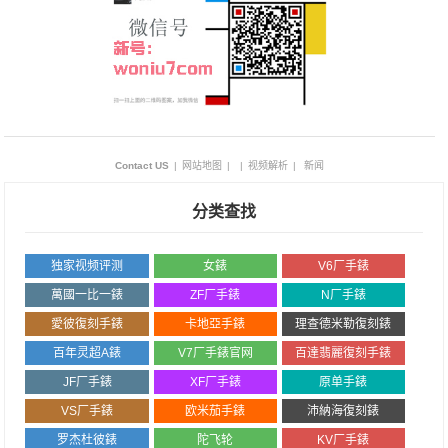
Contact US
|
网站地图
|
|
视频解析
|
新闻
分类查找
独家视频评测
女錶
V6厂手錶
萬國一比一錶
ZF厂手錶
N厂手錶
愛彼復刻手錶
卡地亞手錶
理查德米勒復刻錶
百年灵超A錶
V7厂手錶官网
百達翡麗復刻手錶
JF厂手錶
XF厂手錶
原单手錶
VS厂手錶
欧米茄手錶
沛納海復刻錶
罗杰杜彼錶
陀飞轮
KV厂手錶