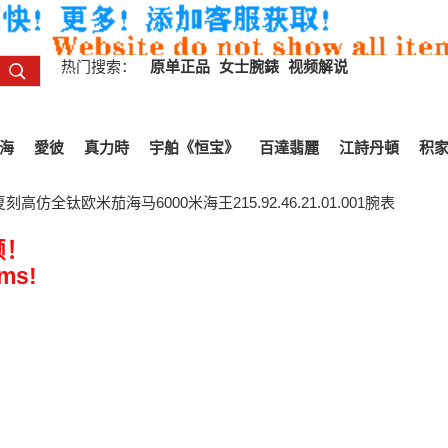
热门搜索：
原单正品
女士腕錶
视频解说
海
愛彼
真力時
宇舶《恒宝》
百達翡麗
江詩丹頓
积
高仿全钛欧米茄海马6000米海王215.92.46.21.01.001腕表
频！
ems!