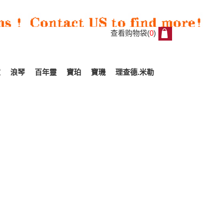
查看购物袋(
0
)
0
家
浪琴
百年靈
寶珀
寶璣
理查德.米勒