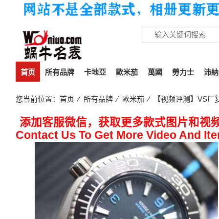
首页
所有品牌
卡地亞
歐米茄
萬國
勞力士
沛納
您当前位置：
首页
⁄
所有品牌
⁄
歐米茄
⁄ 【视频评测】VS厂复刻
添加客服微信，获取更多款式图片和视
Contact Us To Get More Video And It