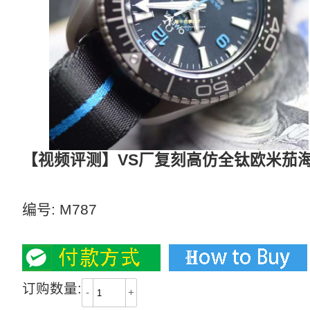
【视频评测】VS厂复刻高仿全钛欧米茄海马6000
钛壳款经过喷砂处理的5级钛金属打造
编号:
M787
4100
订购数量:
-
+