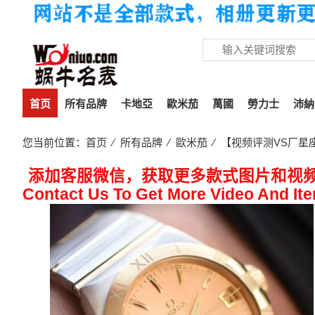
首页
所有品牌
卡地亞
歐米茄
萬國
勞力士
沛納
您当前位置：
首页
⁄
所有品牌
⁄
歐米茄
⁄ 【视频评测VS厂星座复
添加客服微信，获取更多款式图片和视
Contact Us To Get More Video And It