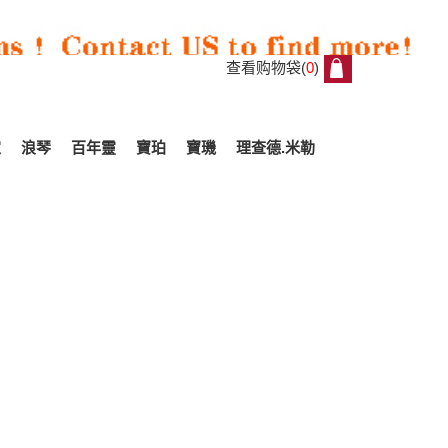
查看购物袋(
0
)
0
家
浪琴
百年靈
寶珀
寶璣
理查德.米勒