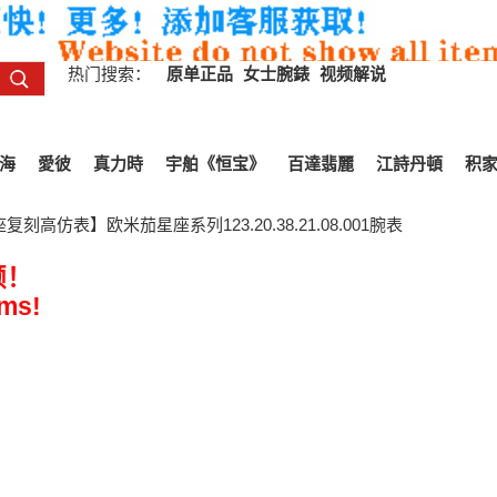
热门搜索：
原单正品
女士腕錶
视频解说
海
愛彼
真力時
宇舶《恒宝》
百達翡麗
江詩丹頓
积
刻高仿表】欧米茄星座系列123.20.38.21.08.001腕表
频！
ems!