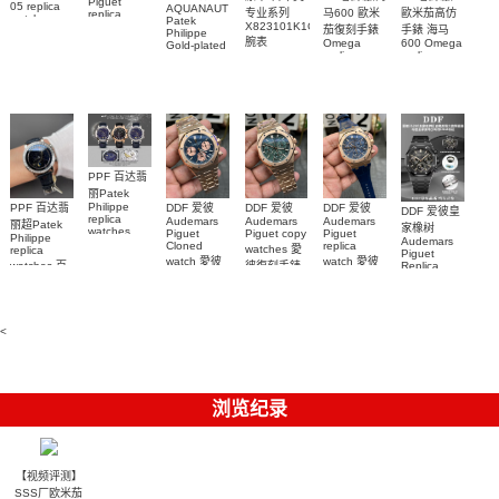
Piguet
05 replica
AQUANAUT
专业系列
马600 歐米
歐米茄高仿
replica
watch
Patek
watches
X823101K1C1S1
茄復刻手錶
手錶 海马
Richard
Philippe
26579CB.OO.1225CB.01
腕表
Mille RM 27-
Omega
600 Omega
Gold-plated
腕表
replica
replica
real
05腕表
watches
watches
diamonds
217.30.42.21.01.001
217.30.42.21.01.
Replica
watch
腕表
腕表
5268/461G-
001包金真
钻 腕表
PPF 百达翡
丽Patek
Philippe
PPF 百达翡
DDF 爱彼
DDF 爱彼
DDF 爱彼
DDF 爱彼皇
replica
Audemars
Audemars
Audemars
丽超Patek
家橡树
watches
Piguet
Piguet copy
Piguet
Philippe
Audemars
6102R-001
Cloned
replica
watches 愛
replica
Piguet
百達翡麗高
watch 愛彼
watch 愛彼
watches 百
彼復刻手錶
Replica
仿手錶 腕表
高仿手錶
高仿手錶
watch
26240OR.OO.1320OR.08
99999
達翡麗復刻
99999
26240CE.OO.122
26239OR.OO.1220OR.01
26240OR.OO.D315CR.02
腕表
手錶
26240CE.OO.122
腕表
腕表
6104G-001
腕表
腕表
<
浏览纪录
【视频评测】
SSS厂欧米茄