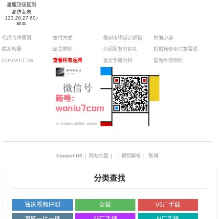
星座顶级复刻
高仿女表
123.20.27.60.02.003
腕表
代理合作原则
支付方式
復刻市场常识解秘
售前必读
联系客服
出货质检
介绍朋友有好礼
机械錶使用注意事项
CONTACT US
查看所有品牌
重要手錶百科
售后维修细则
Contact US
|
网站地图
|
|
视频解析
|
新闻
分类查找
独家视频评测
女錶
V6厂手錶
萬國一比一錶
ZF厂手錶
N厂手錶