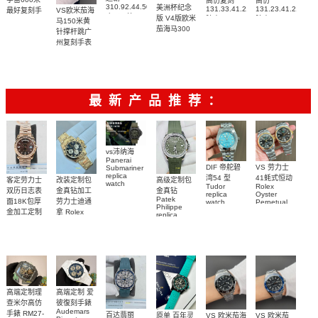
高仿复刻
高仿
310.92.44.50.06.001
美洲杯纪念
131.33.41.21.06.001
131.23.41.21.06.
VS欧米茄海
最好复刻手
广州一比一
版 V4版欧米
腕表
腕表
马150米黄
表
复刻高仿腕
茄海马300
215.92.44.21.99.001
针撑杆跳广
表
复刻手表
腕表
州复刻手表
210.30.42.20.04.002
网站
腕表
220.12.41.21.03.009
腕表
最新产品推荐：
vs沛纳海
Panerai
DIF 帝舵碧
VS 劳力士
Submariner
replica
湾54 型
41蚝式恒动
客定劳力士
改装定制包
高级定制包
watch
Tudor
Rolex
双历日志表
金真钻加工
金真钻
PAM01698
replica
Oyster
Patek
沛納海高仿
面18K包厚
劳力士迪通
watch
Perpetual
Philippe
M79000-
replica
手錶
金加工定制
拿 Rolex
replica
watch
0001 高仿手
PAM1698
Daytona
勞力士包金
watch百达翡
m134303-
replica
錶腕表
腕表
復刻手錶
0001高仿手
丽
watch
Rolex
custom gold
AQUANAUT
錶腕表
replica
and
5267/200A-
watch
diamonds
011復刻手錶
m126508-
腕表
0003腕表
高端定制理
高端定制 爱
查米尔高仿
彼復刻手錶
Audemars
手錶 RM27-
百达翡丽
原单 百年灵
VS 欧米茄海
VS 欧米茄