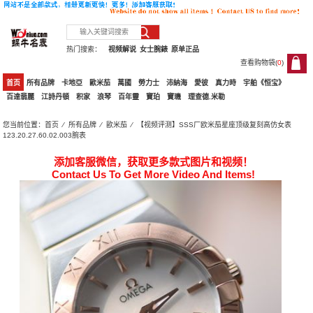
热门搜索：
视频解说
女士腕錶
原单正品
查看购物袋(
0
)
0
首页
所有品牌
卡地亞
歐米茄
萬國
勞力士
沛納海
愛彼
真力時
宇舶《恒宝》
百達翡麗
江詩丹頓
积家
浪琴
百年靈
寶珀
寶璣
理查德.米勒
您当前位置：
首页
⁄
所有品牌
⁄
歐米茄
⁄ 【视频评测】SSS厂欧米茄星座顶级复刻高仿女表
123.20.27.60.02.003腕表
添加客服微信，获取更多款式图片和视频！
Contact Us To Get More Video And Items!