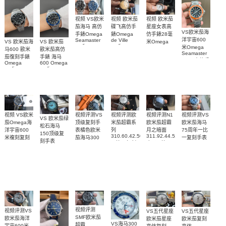
视频 欧米茄
视频 VS欧米
视频 欧米茄
碟飞高仿手
茄海马 高仿
星座女表高
VS欧米茄海
錶Omega
手錶Omega
仿手錶28毫
洋宇宙600
de Ville
Seamaster
VS 欧米茄海
VS 欧米茄
米Omega
replica
replica
米Omega
Constellation
马600 歐米
歐米茄高仿
watch
watch 300
Seamaster
Replica
茄復刻手錶
手錶 海马
424.20.40.20.58.001
210.30.42.20.03.001
watch
copy 高仿手
Omega
600 Omega
腕表
腕表
131.25.28.60.55.003
錶
replica
replica
腕表
watches
watches
217.30.42.21.01.
217.30.42.21.01.001
217.30.42.21.01.002
腕表
腕表
腕表
视频评测VS
视频评测欧
视频评测VS
视频评测N1
视频 VS欧米
VS 欧米茄绿
顶级复刻手
米茄超霸系
欧米茄海马
欧米茄超霸
茄Omega海
松石海马
表橘色欧米
列
75周年一比
月之暗面
洋宇宙600
150顶级复
310.60.42.50.02.001
311.92.44.51.01.005
茄海马300
一复刻手表
米複刻复刻
刻手表
一比一复刻
广州一比一
215.30.40.20.03.
米
手表
220.32.41.21.03.001
名表腕表
腕表
复刻手表腕
210.30.42.20.01.018
217.30.42.21.01.002，
腕表
腕表
表(墨黑)
217.30.42.21.01.001
腕表
视频评测
视频评测VS
VS五代星座
VS五代星座
SMF欧米茄
欧米茄海洋
欧米茄星座
欧米茄复刻
VS海马300
超霸
宇宙600米