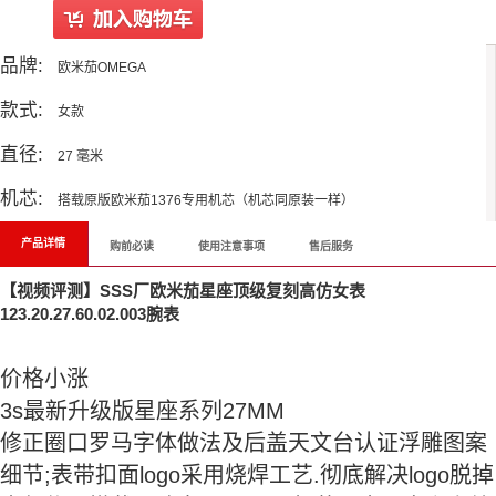
品牌:
欧米茄OMEGA
款式:
女款
直径:
27 毫米
机芯:
搭载原版欧米茄1376专用机芯（机芯同原装一样）
产品详情
购前必读
使用注意事项
售后服务
【视频评测】SSS厂欧米茄星座顶级复刻高仿女表
123.20.27.60.02.003腕表
价格小涨
3s最新升级版星座系列27MM
修正圈口罗马字体做法及后盖天文台认证浮雕图案
细节;表带扣面logo采用烧焊工艺.彻底解决logo脱掉