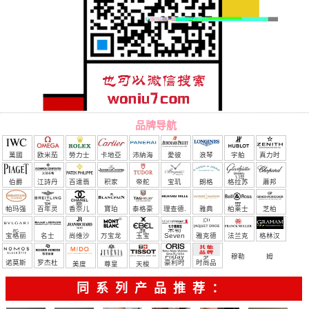
品牌导航
萬國
欧米茄
勞力士
卡地亞
沛納海
愛彼
浪琴
宇舶
真力时
（恒
伯爵
江詩丹
百達翡
积家
帝舵
宝玑
朗格
格拉苏
蕭邦
宝）
頓
麗
蒂
帕玛强
百年灵
香奈儿
寶珀
泰格豪
理查德.
雅典
柏莱士
芝柏
尼
雅
米勒
宝格丽
名士
尚维沙
万宝龙
玉宝
Seven
雅克德
法兰克
格林汉
Friday
罗
穆勒
姆
诺莫斯
罗杰杜
豪利时
时尚品
美度
尊皇
天梭
彼
牌/原单
同系列产品推荐：