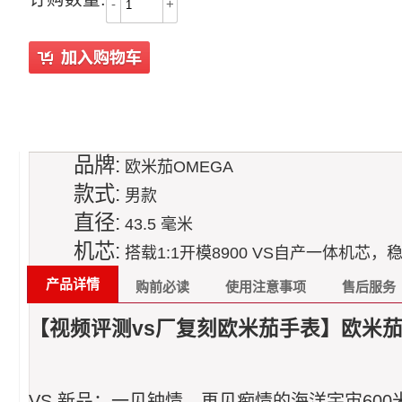
-
+
品牌:
欧米茄OMEGA
款式:
男款
直径:
43.5 毫米
机芯:
搭载1:1开模8900 VS自产一体机芯，
产品详情
购前必读
使用注意事项
售后服务
【视频评测vs厂复刻欧米茄手表】欧米茄海马系
VS 新品：一见钟情，再见痴情的海洋宇宙600