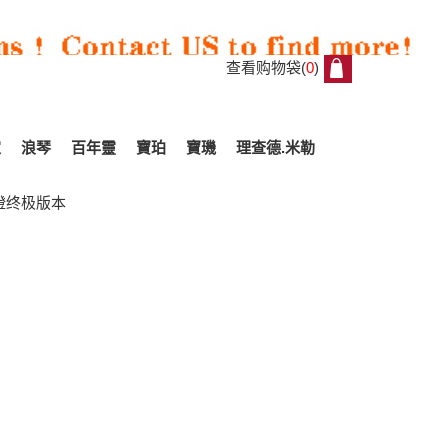
查看购物袋(
0
)
0
家
浪琴
百年靈
寶珀
寶璣
理查德.米勒
一橙终极版本