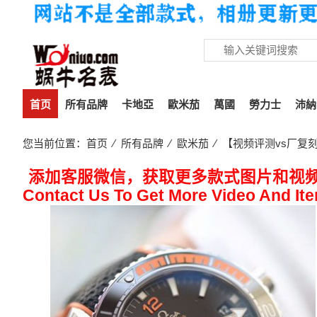
首页
所有品牌
卡地亞
歐米茄
萬國
勞力士
沛納
您当前位置：
首页
⁄
所有品牌
⁄
歐米茄
⁄ 【视频评测vs厂复刻欧
添加客服微信，获取更多款式图片和视
Contact Us To Get More Video And It