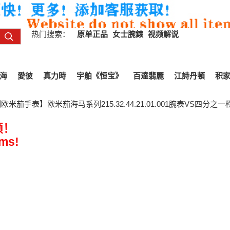
热门搜索：
原单正品
女士腕錶
视频解说
海
愛彼
真力時
宇舶《恒宝》
百達翡麗
江詩丹頓
积
米茄手表】欧米茄海马系列215.32.44.21.01.001腕表VS四分之
频！
ems!