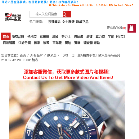
热门搜索：
视频解说
女士腕錶
原单正品
查看购物袋(
0
)
0
首页
所有品牌
卡地亞
歐米茄
萬國
勞力士
沛納海
愛彼
真力時
宇舶《恒宝》
百達翡麗
江詩丹頓
积家
浪琴
百年靈
寶珀
寶璣
理查德.米勒
您当前位置：
首页
⁄
所有品牌
⁄
歐米茄
⁄ 【VS一比一超A精仿手表】欧米茄海马系列
210.32.42.20.03.001腕表
添加客服微信，获取更多款式图片和视频！
Contact Us To Get More Video And Items!