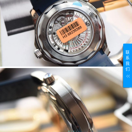
联
系
我
们