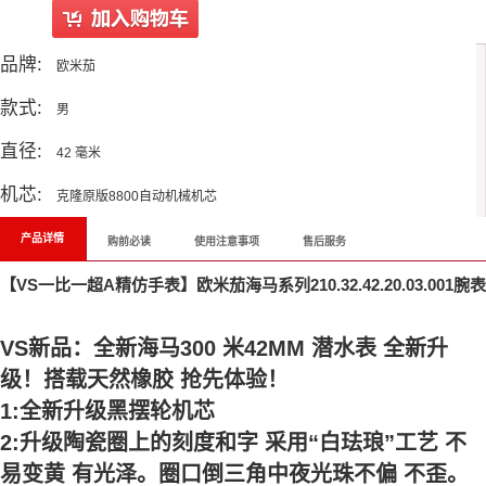
品牌:
欧米茄
款式:
男
直径:
42 毫米
机芯:
克隆原版8800自动机械机芯
产品详情
购前必读
使用注意事项
售后服务
【VS一比一超A精仿手表】欧米茄海马系列210.32.42.20.03.001腕表
VS新品：全新海马300 米42MM 潜水表 全新升
级！搭载天然橡胶 抢先体验！
1:全新升级黑摆轮机芯
2:升级陶瓷圈上的刻度和字 采用“白珐琅”工艺 不
易变黄 有光泽。圈口倒三角中夜光珠不偏 不歪。