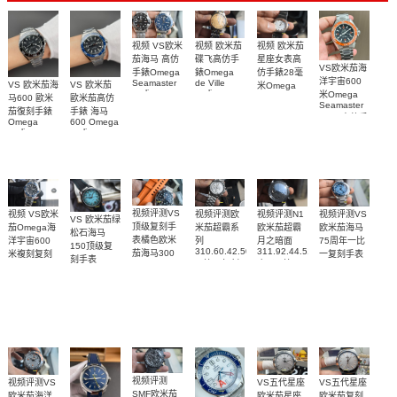
视频 欧米茄
视频 VS欧米
视频 欧米茄
碟飞高仿手
茄海马 高仿
星座女表高
VS欧米茄海
錶Omega
手錶Omega
仿手錶28毫
洋宇宙600
de Ville
Seamaster
VS 欧米茄海
VS 欧米茄
米Omega
replica
replica
米Omega
Constellation
马600 歐米
歐米茄高仿
watch
watch 300
Seamaster
Replica
茄復刻手錶
手錶 海马
424.20.40.20.58.001
210.30.42.20.03.001
watch
copy 高仿手
Omega
600 Omega
腕表
腕表
131.25.28.60.55.003
錶
replica
replica
腕表
watches
watches
217.30.42.21.01.
217.30.42.21.01.001
217.30.42.21.01.002
腕表
腕表
腕表
视频评测VS
视频评测欧
视频评测VS
视频评测N1
视频 VS欧米
VS 欧米茄绿
顶级复刻手
米茄超霸系
欧米茄海马
欧米茄超霸
茄Omega海
松石海马
表橘色欧米
列
75周年一比
月之暗面
洋宇宙600
150顶级复
310.60.42.50.02.001
311.92.44.51.01.005
茄海马300
一复刻手表
米複刻复刻
刻手表
一比一复刻
广州一比一
215.30.40.20.03.
米
手表
220.32.41.21.03.001
名表腕表
腕表
复刻手表腕
210.30.42.20.01.018
217.30.42.21.01.002，
腕表
腕表
表(墨黑)
217.30.42.21.01.001
腕表
视频评测
视频评测VS
VS五代星座
VS五代星座
SMF欧米茄
欧米茄海洋
欧米茄星座
欧米茄复刻