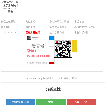
A精仿手表】欧
米茄海马系列
210.32.42.20.03.001
腕表
代理合作原则
支付方式
復刻市场常识解秘
售前必读
联系客服
出货质检
介绍朋友有好礼
机械錶使用注意事项
CONTACT US
查看所有品牌
重要手錶百科
售后维修细则
Contact US
|
网站地图
|
|
视频解析
|
新闻
分类查找
独家视频评测
女錶
V6厂手錶