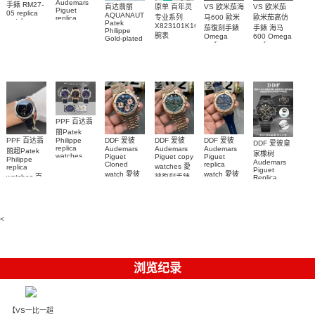
Audemars
手錶 RM27-
百达翡丽
原单 百年灵
VS 欧米茄海
VS 欧米茄
Piguet
05 replica
AQUANAUT
专业系列
马600 歐米
歐米茄高仿
replica
watch
Patek
watches
X823101K1C1S1
茄復刻手錶
手錶 海马
Richard
Philippe
26579CB.OO.1225CB.01
腕表
Mille RM 27-
Omega
600 Omega
Gold-plated
腕表
replica
replica
real
05腕表
watches
watches
diamonds
217.30.42.21.01.001
217.30.42.21.01.
Replica
watch
腕表
腕表
5268/461G-
001包金真
钻 腕表
PPF 百达翡
丽Patek
Philippe
PPF 百达翡
DDF 爱彼
DDF 爱彼
DDF 爱彼
DDF 爱彼皇
replica
Audemars
Audemars
Audemars
丽超Patek
家橡树
watches
Piguet
Piguet copy
Piguet
Philippe
Audemars
6102R-001
Cloned
replica
watches 愛
replica
Piguet
百達翡麗高
watch 愛彼
watch 愛彼
watches 百
彼復刻手錶
Replica
仿手錶 腕表
高仿手錶
高仿手錶
watch
26240OR.OO.1320OR.08
99999
達翡麗復刻
99999
26240CE.OO.122
26239OR.OO.1220OR.01
26240OR.OO.D315CR.02
腕表
手錶
26240CE.OO.122
腕表
腕表
6104G-001
腕表
腕表
<
浏览纪录
【VS一比一超