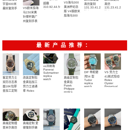
VS海马300
超霸
宇宙600米
高仿复刻
高仿
310.92.44.50.06.001
美洲杯纪念
131.33.41.21.06.001
131.23.41.21.06.
VS欧米茄海
最好复刻手
广州一比一
版 V4版欧米
腕表
腕表
马150米黄
表
复刻高仿腕
茄海马300
215.92.44.21.99.001
针撑杆跳广
表
复刻手表
腕表
州复刻手表
210.30.42.20.04.002
网站
腕表
220.12.41.21.03.009
腕表
最新产品推荐：
vs沛纳海
Panerai
DIF 帝舵碧
VS 劳力士
Submariner
replica
湾54 型
41蚝式恒动
客定劳力士
改装定制包
高级定制包
watch
Tudor
Rolex
双历日志表
金真钻加工
金真钻
PAM01698
replica
Oyster
Patek
沛納海高仿
面18K包厚
劳力士迪通
watch
Perpetual
Philippe
M79000-
replica
手錶
金加工定制
拿 Rolex
replica
watch
0001 高仿手
PAM1698
Daytona
勞力士包金
watch百达翡
m134303-
replica
錶腕表
腕表
復刻手錶
0001高仿手
丽
watch
Rolex
custom gold
AQUANAUT
錶腕表
replica
and
5267/200A-
watch
diamonds
011復刻手錶
m126508-
腕表
0003腕表
高端定制理
高端定制 爱
查米尔高仿
彼復刻手錶