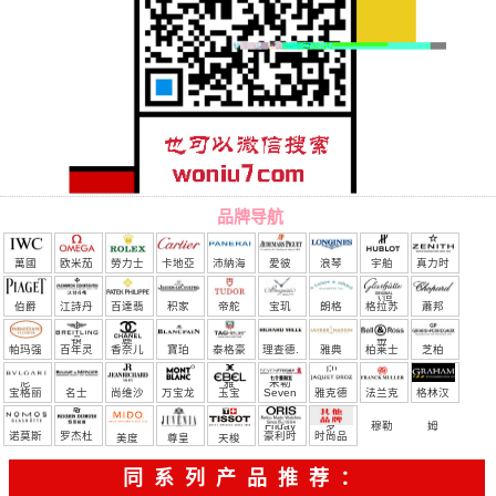
品牌导航
萬國
欧米茄
勞力士
卡地亞
沛納海
愛彼
浪琴
宇舶
真力时
（恒
伯爵
江詩丹
百達翡
积家
帝舵
宝玑
朗格
格拉苏
蕭邦
宝）
頓
麗
蒂
帕玛强
百年灵
香奈儿
寶珀
泰格豪
理查德.
雅典
柏莱士
芝柏
尼
雅
米勒
宝格丽
名士
尚维沙
万宝龙
玉宝
Seven
雅克德
法兰克
格林汉
Friday
罗
穆勒
姆
诺莫斯
罗杰杜
豪利时
时尚品
美度
尊皇
天梭
彼
牌/原单
同系列产品推荐：