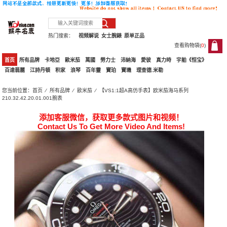
热门搜索：
视频解说
女士腕錶
原单正品
查看购物袋(
0
)
0
首页
所有品牌
卡地亞
歐米茄
萬國
勞力士
沛納海
愛彼
真力時
宇舶《恒宝》
百達翡麗
江詩丹頓
积家
浪琴
百年靈
寶珀
寶璣
理查德.米勒
您当前位置：
首页
⁄
所有品牌
⁄
歐米茄
⁄ 【VS1:1超A高仿手表】欧米茄海马系列
210.32.42.20.01.001腕表
添加客服微信，获取更多款式图片和视频！
Contact Us To Get More Video And Items!