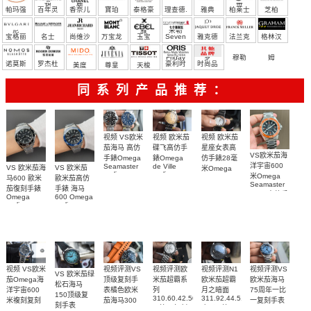
頓
麗
蒂
帕玛强
百年灵
香奈儿
寶珀
泰格豪
理查德.
雅典
柏莱士
芝柏
尼
雅
米勒
宝格丽
名士
尚维沙
万宝龙
玉宝
Seven
雅克德
法兰克
格林汉
Friday
罗
穆勒
姆
诺莫斯
罗杰杜
豪利时
时尚品
美度
尊皇
天梭
彼
牌/原单
同系列产品推荐：
视频 欧米茄
视频 VS欧米
视频 欧米茄
碟飞高仿手
茄海马 高仿
星座女表高
VS欧米茄海
錶Omega
手錶Omega
仿手錶28毫
洋宇宙600
de Ville
Seamaster
VS 欧米茄海
VS 欧米茄
米Omega
replica
replica
米Omega
Constellation
马600 歐米
歐米茄高仿
watch
watch 300
Seamaster
Replica
茄復刻手錶
手錶 海马
424.20.40.20.58.001
210.30.42.20.03.001
watch
copy 高仿手
Omega
600 Omega
腕表
腕表
131.25.28.60.55.003
錶
replica
replica
腕表
watches
watches
217.30.42.21.01.
217.30.42.21.01.001
217.30.42.21.01.002
腕表
腕表
腕表
视频评测VS
视频评测欧
视频评测VS
视频评测N1
视频 VS欧米
VS 欧米茄绿
顶级复刻手
米茄超霸系
欧米茄海马
欧米茄超霸
茄Omega海
松石海马
表橘色欧米
列
75周年一比
月之暗面
洋宇宙600
150顶级复
310.60.42.50.02.001
311.92.44.51.01.005
茄海马300
一复刻手表
米複刻复刻
刻手表
一比一复刻
广州一比一
215.30.40.20.03.
米
手表