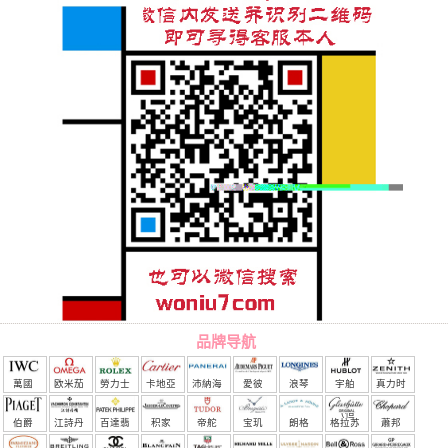
品牌导航
萬國
欧米茄
勞力士
卡地亞
沛納海
愛彼
浪琴
宇舶
真力时
（恒
伯爵
江詩丹
百達翡
积家
帝舵
宝玑
朗格
格拉苏
蕭邦
宝）