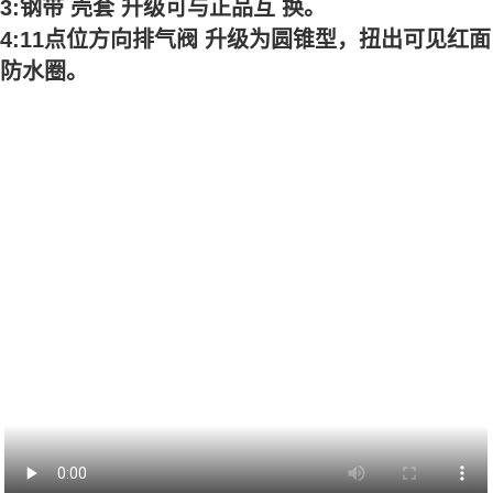
3:钢带 壳套 升级可与正品互 换。
4:11点位方向排气阀 升级为圆锥型，扭出可见红面
防水圈。