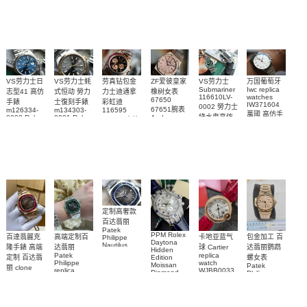
璣高仿手錶
Daytona
Nautilus
replica
手錶 腕表
Replica
replica
watch
腕表
Watch
watch
VS劳力士日
VS劳力士蚝
劳真钻包金
ZF爱彼皇家
VS劳力士
万国葡萄牙
Submariner
Iwc replica
志型41 高仿
式恒动 勞力
力士迪通拿
橡树女表
116610LV-
watches
67650
手錶
士復刻手錶
彩虹迪
IW371604
0002 勞力士
67651腕表
m126334-
m134303-
116595
萬國 高仿手
綠水鬼高仿
0002 Rolex
0001 Rolex
Audemars
RBOW 高仿
錶 腕表
Replica
Oyster
Piguet
手錶(绿水
手表腕錶
Perpetual
Replica
watch 腕表
鬼)Rolex
replica
Replica
watch 愛彼
Rolex watch
Green Dial
watch 腕表
高仿手錶
Rainbow
(Green
Submariner)
Replica
watch
定制高奢款
百达翡丽
Patek
PPM Rolex
包金加工 百
百達翡麗克
高端定制百
卡地亚蓝气
Philippe
Daytona
Nautilus
达翡丽鹦鹉
隆手錶 高端
达翡丽
球 Cartier
Hidden
replica
Patek
replica
螺女表
定制 百达翡
Edition
watch
Philippe
watch
Moissan
Patek
5711/111P-
丽 clone
replica
WJBB0033
Diamond
Philippe
Patek
001 百達翡
watches
Replica
卡地亞藍氣
replica
Philippe
5711/113P-
麗高仿手錶
Watch
watch
球高仿手錶
replica
001腕表百
7118/1R-
腕表
watches
腕表
010腕表
達翡麗復刻
5723/112R-