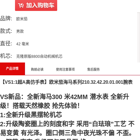
品牌:
欧米茄
款式:
男款
直径:
42 毫米
机芯:
克隆原版8800自动机械机芯
产品详情
购前必读
使用注意事项
售后服务
【VS1:1超A高仿手表】欧米茄海马系列210.32.42.20.01.001腕表
VS新品：全新海马300 米42MM 潜水表 全新升
级！搭载天然橡胶 抢先体验！
1:全新升级黑摆轮机芯
2:升级陶瓷圈上的刻度和字 采用“白珐琅”工艺 不
易变黄 有光泽。圈口倒三角中夜光珠不偏 不歪。