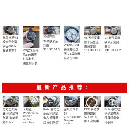
220.32.41.21.03.001
名表腕表
腕表
复刻手表腕
210.30.42.20.01.018
217.30.42.21.01.002，
腕表
腕表
表(墨黑)
217.30.42.21.01.001
腕表
视频评测
视频评测VS
VS五代星座
VS五代星座
SMF欧米茄
欧米茄海洋
欧米茄星座
欧米茄复刻
VS海马300
超霸
宇宙600米
高仿复刻
高仿
310.92.44.50.06.001
美洲杯纪念
131.33.41.21.06.001
131.23.41.21.06.
VS欧米茄海
最好复刻手
广州一比一
版 V4版欧米
腕表
腕表
马150米黄
表
复刻高仿腕
茄海马300
215.92.44.21.99.001
针撑杆跳广
表
复刻手表
腕表
州复刻手表
210.30.42.20.04.002
网站
腕表
220.12.41.21.03.009
腕表
最新产品推荐：
Rolex勞力士
劳力士大黄
卡地亚
宝玑传世系
DDF 百达翡
Rolex勞力士
PANTHÈRE
Solo迪通拿
蜂 迪通拿特
列
丽鹦鹉螺
迪通拿復古
Cartier
7057BB/G9/9W6
5711/1R-
復古 保羅紐
别版 復刻手
保羅紐曼復
replica
Breguet
001 高仿手
曼 系列高仿
錶Rolex
watches
刻手錶
replica
WJPN0016
錶 Patek
Bumblebee
Rolex Paul
復刻手錶
watches 寶
blaken
Philippe
Newman
卡地亞復刻