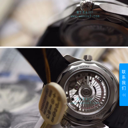
联
系
我
们