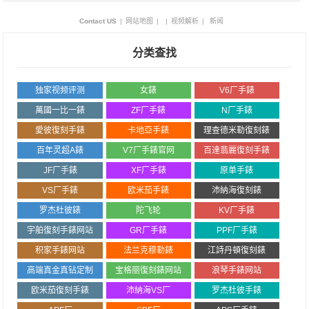
Contact US
|
网站地图
|
|
视频解析
|
新闻
分类查找
独家视频评测
女錶
V6厂手錶
萬國一比一錶
ZF厂手錶
N厂手錶
愛彼復刻手錶
卡地亞手錶
理查德米勒復刻錶
百年灵超A錶
V7厂手錶官网
百達翡麗復刻手錶
JF厂手錶
XF厂手錶
原单手錶
VS厂手錶
欧米茄手錶
沛納海復刻錶
罗杰杜彼錶
陀飞轮
KV厂手錶
宇舶復刻手錶网站
GR厂手錶
PPF厂手錶
积家手錶网站
法兰克穆勒錶
江詩丹頓復刻錶
高端真金真钻定制
宝格丽復刻錶网站
浪琴手錶网站
欧米茄復刻手錶
沛納海VS厂
罗杰杜彼手錶