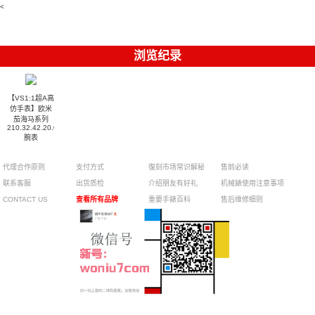
<
001腕表
手錶
浏览纪录
【VS1:1超A高
仿手表】欧米
茄海马系列
210.32.42.20.01.001
腕表
代理合作原则
支付方式
復刻市场常识解秘
售前必读
联系客服
出货质检
介绍朋友有好礼
机械錶使用注意事项
CONTACT US
查看所有品牌
重要手錶百科
售后维修细则