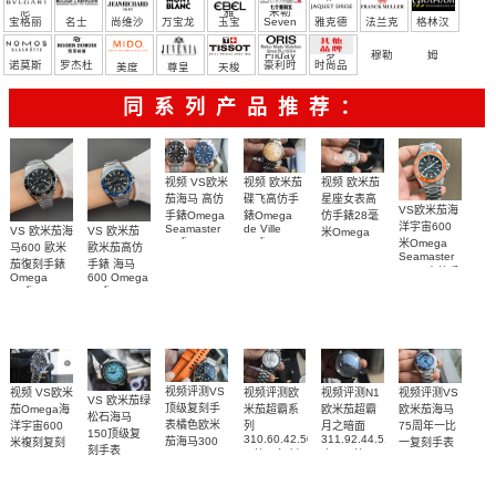
尼
雅
米勒
宝格丽
名士
尚维沙
万宝龙
玉宝
Seven
雅克德
法兰克
格林汉
Friday
罗
穆勒
姆
诺莫斯
罗杰杜
豪利时
时尚品
美度
尊皇
天梭
彼
牌/原单
同系列产品推荐：
视频 欧米茄
视频 VS欧米
视频 欧米茄
碟飞高仿手
茄海马 高仿
星座女表高
VS欧米茄海
錶Omega
手錶Omega
仿手錶28毫
洋宇宙600
de Ville
Seamaster
VS 欧米茄海
VS 欧米茄
米Omega
replica
replica
米Omega
Constellation
马600 歐米
歐米茄高仿
watch
watch 300
Seamaster
Replica
茄復刻手錶
手錶 海马
424.20.40.20.58.001
210.30.42.20.03.001
watch
copy 高仿手
Omega
600 Omega
腕表
腕表
131.25.28.60.55.003
錶
replica
replica
腕表
watches
watches
217.30.42.21.01.
217.30.42.21.01.001
217.30.42.21.01.002
腕表
腕表
腕表
视频评测VS
视频评测欧
视频评测VS
视频评测N1
视频 VS欧米
VS 欧米茄绿
顶级复刻手
米茄超霸系
欧米茄海马
欧米茄超霸
茄Omega海
松石海马
表橘色欧米
列
75周年一比
月之暗面
洋宇宙600
150顶级复
310.60.42.50.02.001
311.92.44.51.01.005
茄海马300
一复刻手表
米複刻复刻
刻手表
一比一复刻
广州一比一
215.30.40.20.03.
米
手表
220.32.41.21.03.001
名表腕表
腕表
复刻手表腕
210.30.42.20.01.018
217.30.42.21.01.002，
腕表
腕表
表(墨黑)
217.30.42.21.01.001