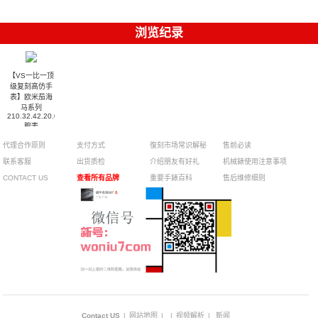
浏览纪录
【VS一比一顶
级复刻高仿手
表】欧米茄海
马系列
210.32.42.20.06.001
腕表
代理合作原则
支付方式
復刻市场常识解秘
售前必读
联系客服
出货质检
介绍朋友有好礼
机械錶使用注意事项
CONTACT US
查看所有品牌
重要手錶百科
售后维修细则
Contact US
|
网站地图
|
|
视频解析
|
新闻