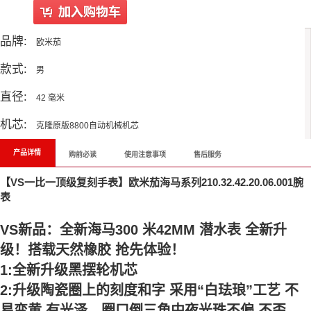
品牌:
欧米茄
款式:
男
直径:
42 毫米
机芯:
克隆原版8800自动机械机芯
产品详情
购前必读
使用注意事项
售后服务
【VS一比一顶级复刻手表】欧米茄海马系列210.32.42.20.06.001腕
表
VS新品：全新海马300 米42MM 潜水表 全新升
级！搭载天然橡胶 抢先体验！
1:全新升级黑摆轮机芯
2:升级陶瓷圈上的刻度和字 采用“白珐琅”工艺 不
易变黄 有光泽。圈口倒三角中夜光珠不偏 不歪。