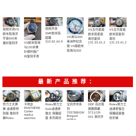
腕表
视频评测
视频评测VS
VS五代星座
VS五代星座
SMF欧米茄
欧米茄海洋
欧米茄星座
欧米茄复刻
VS海马300
超霸
宇宙600米
高仿复刻
高仿
310.92.44.50.06.001
美洲杯纪念
131.33.41.21.06.001
131.23.41.21.06.
VS欧米茄海
最好复刻手
广州一比一
版 V4版欧米
腕表
腕表
马150米黄
表
复刻高仿腕
茄海马300
215.92.44.21.99.001
针撑杆跳广
表
复刻手表
腕表
州复刻手表
210.30.42.20.04.002
网站
腕表
220.12.41.21.03.009
腕表
最新产品推荐：
Rolex勞力士
劳力士大黄
卡地亚
宝玑传世系
DDF 百达翡
Rolex勞力士
PANTHÈRE
Solo迪通拿
蜂 迪通拿特
列
丽鹦鹉螺
迪通拿復古
Cartier
7057BB/G9/9W6
5711/1R-
復古 保羅紐
别版 復刻手
保羅紐曼復
replica
Breguet
001 高仿手
曼 系列高仿
錶Rolex
watches
刻手錶
replica
WJPN0016
錶 Patek
Bumblebee
Rolex Paul
復刻手錶
watches 寶
blaken
Philippe
Newman
卡地亞復刻
璣高仿手錶
Daytona
Nautilus
replica
手錶 腕表
Replica
replica
watch
腕表
Watch
watch