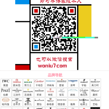
品牌导航
萬國
欧米茄
勞力士
卡地亞
沛納海
愛彼
浪琴
宇舶
真力时
（恒
伯爵
江詩丹
百達翡
积家
帝舵
宝玑
朗格
格拉苏
蕭邦
宝）
頓
麗
蒂
帕玛强
百年灵
香奈儿
寶珀
泰格豪
理查德.
雅典
柏莱士
芝柏