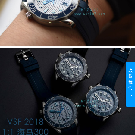
联
系
我
们