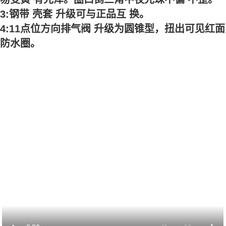
3:钢带 壳套 升级可与正品互 换。
4:11点位方向排气阀 升级为圆锥型，扭出可见红面
防水圈。