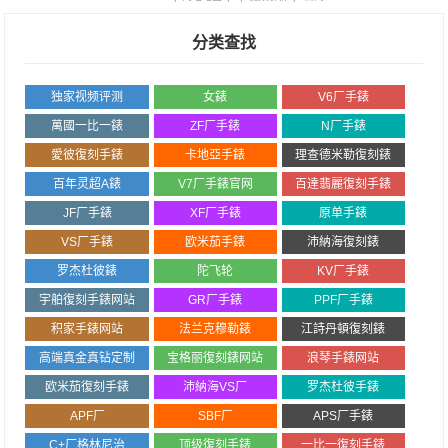
分类查找
独家视频评测
女錶
V6厂手錶
萬國一比一錶
ZF厂手錶
N厂手錶
愛彼復刻手錶
卡地亞手錶
理查德米勒復刻錶
百年灵超A錶
V7厂手錶官网
百達翡麗復刻手錶
JF厂手錶
XF厂手錶
原单手錶
VS厂手錶
欧米茄手錶
沛納海復刻錶
罗杰杜彼錶
陀飞轮
KV厂手錶
宇舶復刻手錶网站
GR厂手錶
PPF厂手錶
积家手錶网站
法兰克穆勒錶
江詩丹頓復刻錶
高端真金真钻定制
宝格丽復刻錶网站
浪琴手錶网站
欧米茄復刻手錶
沛納海VS厂
罗杰杜彼手錶
APF厂
SBF厂
APS厂手錶
C+厂格林尼治
顶级復刻手錶
一比一復刻手錶