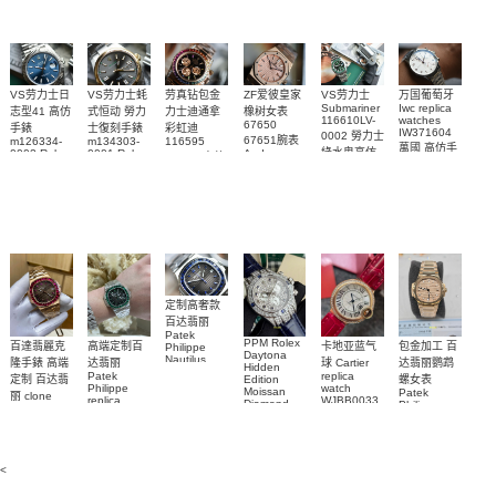
VS劳力士日
VS劳力士蚝
劳真钻包金
ZF爱彼皇家
VS劳力士
万国葡萄牙
Submariner
Iwc replica
志型41 高仿
式恒动 勞力
力士迪通拿
橡树女表
116610LV-
watches
67650
手錶
士復刻手錶
彩虹迪
IW371604
0002 勞力士
67651腕表
m126334-
m134303-
116595
萬國 高仿手
綠水鬼高仿
0002 Rolex
0001 Rolex
Audemars
RBOW 高仿
錶 腕表
Replica
Oyster
Piguet
手錶(绿水
手表腕錶
Perpetual
Replica
watch 腕表
鬼)Rolex
replica
Replica
watch 愛彼
Rolex watch
Green Dial
watch 腕表
高仿手錶
Rainbow
(Green
Submariner)
Replica
watch
定制高奢款
百达翡丽
Patek
PPM Rolex
包金加工 百
百達翡麗克
高端定制百
卡地亚蓝气
Philippe
Daytona
Nautilus
达翡丽鹦鹉
隆手錶 高端
达翡丽
球 Cartier
Hidden
replica
Patek
replica
螺女表
定制 百达翡
Edition
watch
Philippe
watch
Moissan
Patek
5711/111P-
丽 clone
replica
WJBB0033
Diamond
Philippe
Patek
001 百達翡
watches
Replica
卡地亞藍氣
replica
Philippe
5711/113P-
麗高仿手錶
Watch
watch
球高仿手錶
replica
001腕表百
7118/1R-
腕表
watches
腕表
010腕表
達翡麗復刻
5723/112R-
<
001腕表
手錶