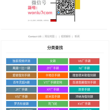
Contact US
|
网站地图
|
|
视频解析
|
新闻
分类查找
独家视频评测
女錶
V6厂手錶
萬國一比一錶
ZF厂手錶
N厂手錶
愛彼復刻手錶
卡地亞手錶
理查德米勒復刻錶
百年灵超A錶
V7厂手錶官网
百達翡麗復刻手錶
JF厂手錶
XF厂手錶
原单手錶
VS厂手錶
欧米茄手錶
沛納海復刻錶
罗杰杜彼錶
陀飞轮
KV厂手錶