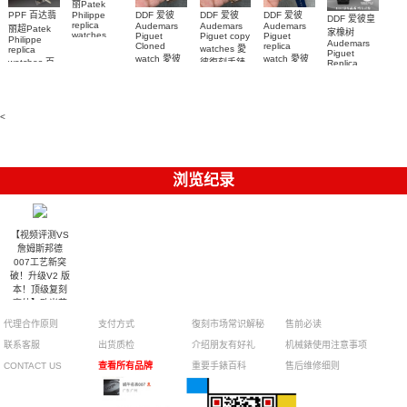
丽Patek
Philippe
PPF 百达翡
DDF 爱彼
DDF 爱彼
DDF 爱彼
DDF 爱彼皇
replica
Audemars
Audemars
Audemars
丽超Patek
家橡树
watches
Piguet
Piguet copy
Piguet
Philippe
Audemars
6102R-001
Cloned
replica
watches 愛
replica
Piguet
百達翡麗高
watch 愛彼
watch 愛彼
watches 百
彼復刻手錶
Replica
仿手錶 腕表
高仿手錶
高仿手錶
watch
26240OR.OO.1320OR.08
99999
達翡麗復刻
99999
26240CE.OO.122
26239OR.OO.1220OR.01
26240OR.OO.D315CR.02
腕表
手錶
26240CE.OO.122
腕表
腕表
6104G-001
腕表
腕表
<
浏览纪录
【视频评测VS
詹姆斯邦德
007工艺新突
破！升级V2 版
本！顶级复刻
高仿】欧米茄
海马系列
代理合作原则
支付方式
復刻市场常识解秘
售前必读
231.10.42.21.03.004
腕表
联系客服
出货质检
介绍朋友有好礼
机械錶使用注意事项
CONTACT US
查看所有品牌
重要手錶百科
售后维修细则