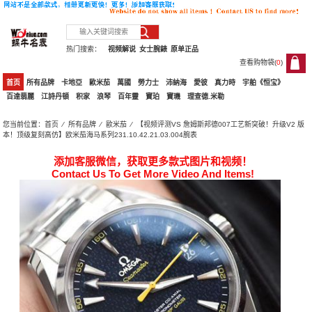
热门搜索：
视频解说
女士腕錶
原单正品
查看购物袋(
0
)
0
首页
所有品牌
卡地亞
歐米茄
萬國
勞力士
沛納海
愛彼
真力時
宇舶《恒宝》
百達翡麗
江詩丹頓
积家
浪琴
百年靈
寶珀
寶璣
理查德.米勒
您当前位置：
首页
⁄
所有品牌
⁄
歐米茄
⁄ 【视频评测VS 詹姆斯邦德007工艺新突破！升级V2 版
本！顶级复刻高仿】欧米茄海马系列231.10.42.21.03.004腕表
添加客服微信，获取更多款式图片和视频！
Contact Us To Get More Video And Items!