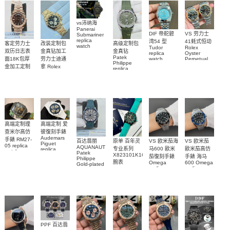
vs沛纳海
Panerai
DIF 帝舵碧
VS 劳力士
Submariner
replica
湾54 型
41蚝式恒动
客定劳力士
改装定制包
高级定制包
watch
Tudor
Rolex
双历日志表
金真钻加工
金真钻
PAM01698
replica
Oyster
Patek
沛納海高仿
面18K包厚
劳力士迪通
watch
Perpetual
Philippe
M79000-
replica
手錶
金加工定制
拿 Rolex
replica
watch
0001 高仿手
PAM1698
Daytona
勞力士包金
watch百达翡
m134303-
replica
錶腕表
腕表
復刻手錶
0001高仿手
丽
watch
Rolex
custom gold
AQUANAUT
錶腕表
replica
and
5267/200A-
watch
diamonds
011復刻手錶
m126508-
腕表
0003腕表
高端定制理
高端定制 爱
查米尔高仿
彼復刻手錶
Audemars
手錶 RM27-
百达翡丽
原单 百年灵
VS 欧米茄海
VS 欧米茄
Piguet
05 replica
AQUANAUT
专业系列
马600 歐米
歐米茄高仿
replica
watch
Patek
watches
X823101K1C1S1
茄復刻手錶
手錶 海马
Richard
Philippe
26579CB.OO.1225CB.01
腕表
Mille RM 27-
Omega
600 Omega
Gold-plated
腕表
replica
replica
real
05腕表
watches
watches
diamonds
217.30.42.21.01.001
217.30.42.21.01.
Replica
watch
腕表
腕表
5268/461G-
001包金真
钻 腕表
PPF 百达翡