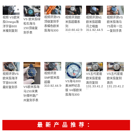
腕表
腕表
视频评测VS
视频评测欧
视频评测VS
视频评测N1
视频 VS欧米
VS 欧米茄绿
顶级复刻手
米茄超霸系
欧米茄海马
欧米茄超霸
茄Omega海
松石海马
表橘色欧米
列
75周年一比
月之暗面
洋宇宙600
150顶级复
310.60.42.50.02.001
311.92.44.51.01.005
茄海马300
一复刻手表
米複刻复刻
刻手表
一比一复刻
广州一比一
215.30.40.20.03.
米
手表
220.32.41.21.03.001
名表腕表
腕表
复刻手表腕
210.30.42.20.01.018
217.30.42.21.01.002，
腕表
腕表
表(墨黑)
217.30.42.21.01.001
腕表
视频评测
视频评测VS
VS五代星座
VS五代星座
SMF欧米茄
欧米茄海洋
欧米茄星座
欧米茄复刻
VS海马300
超霸
宇宙600米
高仿复刻
高仿
310.92.44.50.06.001
美洲杯纪念
131.33.41.21.06.001
131.23.41.21.06.
VS欧米茄海
最好复刻手
广州一比一
版 V4版欧米
腕表
腕表
马150米黄
表
复刻高仿腕
茄海马300
215.92.44.21.99.001
针撑杆跳广
表
复刻手表
腕表
州复刻手表
210.30.42.20.04.002
网站
腕表
220.12.41.21.03.009
腕表
最新产品推荐：