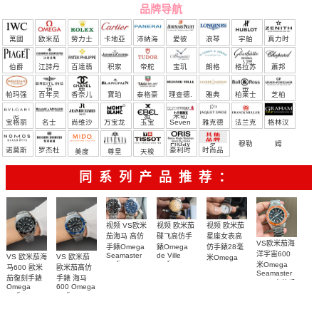
品牌导航
萬國
欧米茄
勞力士
卡地亞
沛納海
愛彼
浪琴
宇舶
真力时
（恒
伯爵
江詩丹
百達翡
积家
帝舵
宝玑
朗格
格拉苏
蕭邦
宝）
頓
麗
蒂
帕玛强
百年灵
香奈儿
寶珀
泰格豪
理查德.
雅典
柏莱士
芝柏
尼
雅
米勒
宝格丽
名士
尚维沙
万宝龙
玉宝
Seven
雅克德
法兰克
格林汉
Friday
罗
穆勒
姆
诺莫斯
罗杰杜
豪利时
时尚品
美度
尊皇
天梭
彼
牌/原单
同系列产品推荐：
视频 欧米茄
视频 VS欧米
视频 欧米茄
碟飞高仿手
茄海马 高仿
星座女表高
VS欧米茄海
錶Omega
手錶Omega
仿手錶28毫
洋宇宙600
de Ville
Seamaster
VS 欧米茄海
VS 欧米茄
米Omega
replica
replica
米Omega
Constellation
马600 歐米
歐米茄高仿
watch
watch 300
Seamaster
Replica
茄復刻手錶
手錶 海马
424.20.40.20.58.001
210.30.42.20.03.001
watch
copy 高仿手
Omega
600 Omega
腕表
腕表
131.25.28.60.55.003
錶
replica
replica
腕表
watches
watches
217.30.42.21.01.
217.30.42.21.01.001
217.30.42.21.01.002
腕表