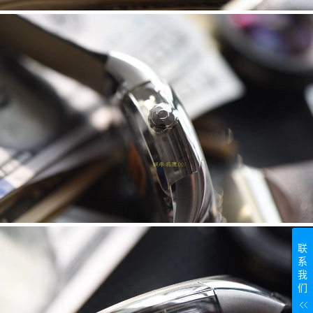
联
系
我
们