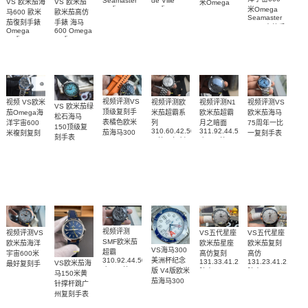
de Ville
Seamaster
VS 欧米茄海
VS 欧米茄
米Omega
replica
replica
米Omega
Constellation
马600 歐米
歐米茄高仿
watch
watch 300
Seamaster
Replica
茄復刻手錶
手錶 海马
424.20.40.20.58.001
210.30.42.20.03.001
watch
copy 高仿手
Omega
600 Omega
腕表
腕表
131.25.28.60.55.003
錶
replica
replica
腕表
watches
watches
217.30.42.21.01.
217.30.42.21.01.001
217.30.42.21.01.002
腕表
腕表
腕表
视频评测VS
视频评测欧
视频评测VS
视频评测N1
视频 VS欧米
VS 欧米茄绿
顶级复刻手
米茄超霸系
欧米茄海马
欧米茄超霸
茄Omega海
松石海马
表橘色欧米
列
75周年一比
月之暗面
洋宇宙600
150顶级复
310.60.42.50.02.001
311.92.44.51.01.005
茄海马300
一复刻手表
米複刻复刻
刻手表
一比一复刻
广州一比一
215.30.40.20.03.
米
手表
220.32.41.21.03.001
名表腕表
腕表
复刻手表腕
210.30.42.20.01.018
217.30.42.21.01.002，
腕表
腕表
表(墨黑)
217.30.42.21.01.001
腕表
视频评测
视频评测VS
VS五代星座
VS五代星座
SMF欧米茄
欧米茄海洋
欧米茄星座
欧米茄复刻
VS海马300
超霸
宇宙600米
高仿复刻
高仿
310.92.44.50.06.001
美洲杯纪念
131.33.41.21.06.001
131.23.41.21.06.
VS欧米茄海
最好复刻手
广州一比一
版 V4版欧米
腕表
腕表
马150米黄
表
复刻高仿腕
茄海马300
215.92.44.21.99.001
针撑杆跳广
表
复刻手表
腕表
州复刻手表
210.30.42.20.04.002
网站