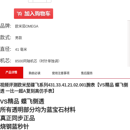
品牌:
欧米茄OMEGA
款式:
男款
直径:
41 毫米
机芯:
8500同轴机芯（时针单独调）
产品详情
购前必读
使用注意事项
售后服务
视频评测欧米茄碟飞系列431.33.41.21.02.001腕表【VS精品 蝶飞侧
透 一比一超A复刻高仿手表】
VS精品 蝶飞侧透
所有透明部分均为蓝宝石材料
真正同步正品
烧钢蓝秒针