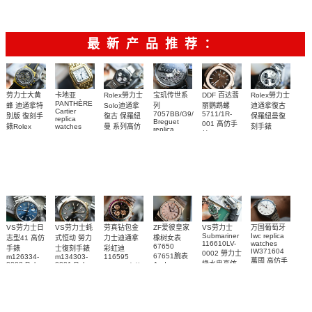
腕表
220.12.41.21.03.009
腕表
最新产品推荐：
Rolex勞力士
劳力士大黄
卡地亚
宝玑传世系
DDF 百达翡
Rolex勞力士
PANTHÈRE
Solo迪通拿
蜂 迪通拿特
列
丽鹦鹉螺
迪通拿復古
Cartier
7057BB/G9/9W6
5711/1R-
復古 保羅紐
别版 復刻手
保羅紐曼復
replica
Breguet
001 高仿手
曼 系列高仿
錶Rolex
watches
刻手錶
replica
WJPN0016
錶 Patek
Bumblebee
Rolex Paul
復刻手錶
watches 寶
blaken
Philippe
Newman
卡地亞復刻
璣高仿手錶
Daytona
Nautilus
replica
手錶 腕表
Replica
replica
watch
腕表
Watch
watch
VS劳力士日
VS劳力士蚝
劳真钻包金
ZF爱彼皇家
VS劳力士
万国葡萄牙
Submariner
Iwc replica
志型41 高仿
式恒动 勞力
力士迪通拿
橡树女表
116610LV-
watches
67650
手錶
士復刻手錶
彩虹迪
IW371604
0002 勞力士
67651腕表
m126334-
m134303-
116595
萬國 高仿手
綠水鬼高仿
0002 Rolex
0001 Rolex
Audemars
RBOW 高仿
錶 腕表
Replica
Oyster
Piguet
手錶(绿水
手表腕錶
Perpetual
Replica
watch 腕表
鬼)Rolex
replica
Replica
watch 愛彼
Rolex watch
Green Dial
watch 腕表
高仿手錶
Rainbow
(Green
Submariner)