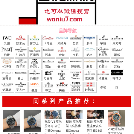
品牌导航
萬國
欧米茄
勞力士
卡地亞
沛納海
愛彼
浪琴
宇舶
真力时
（恒
伯爵
江詩丹
百達翡
积家
帝舵
宝玑
朗格
格拉苏
蕭邦
宝）
頓
麗
蒂
帕玛强
百年灵
香奈儿
寶珀
泰格豪
理查德.
雅典
柏莱士
芝柏
尼
雅
米勒
宝格丽
名士
尚维沙
万宝龙
玉宝
Seven
雅克德
法兰克
格林汉
Friday
罗
穆勒
姆
诺莫斯
罗杰杜
豪利时
时尚品
美度
尊皇
天梭
彼
牌/原单
同系列产品推荐：
视频 欧米茄
视频 VS欧米
视频 欧米茄
碟飞高仿手
茄海马 高仿
星座女表高
VS欧米茄海
錶Omega
手錶Omega
仿手錶28毫
洋宇宙600