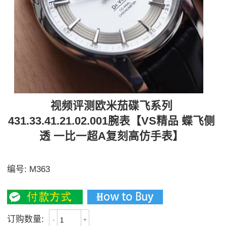
视频评测欧米茄碟飞系列
431.33.41.21.02.001腕表【VS精品 蝶飞侧
透 一比一超A复刻高仿手表】
蝶飞侧透 所有透明部分均为蓝宝石材料
编号:
M363
3800
订购数量:
-
+