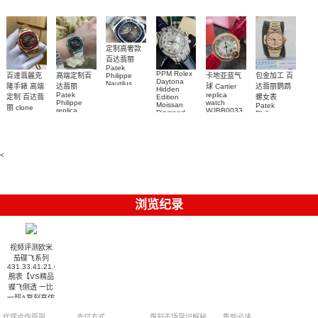
Replica
watch
定制高奢款
百达翡丽
Patek
PPM Rolex
包金加工 百
百達翡麗克
高端定制百
卡地亚蓝气
Philippe
Daytona
Nautilus
达翡丽鹦鹉
隆手錶 高端
达翡丽
球 Cartier
Hidden
replica
Patek
replica
螺女表
定制 百达翡
Edition
watch
Philippe
watch
Moissan
Patek
5711/111P-
丽 clone
replica
WJBB0033
Diamond
Philippe
Patek
001 百達翡
watches
Replica
卡地亞藍氣
replica
Philippe
5711/113P-
麗高仿手錶
Watch
watch
球高仿手錶
replica
001腕表百
7118/1R-
腕表
watches
腕表
010腕表
達翡麗復刻
5723/112R-
<
001腕表
手錶
浏览纪录
视频评测欧米
茄碟飞系列
431.33.41.21.02.001
腕表【VS精品
蝶飞侧透 一比
一超A复刻高仿
手表】
代理合作原则
支付方式
復刻市场常识解秘
售前必读