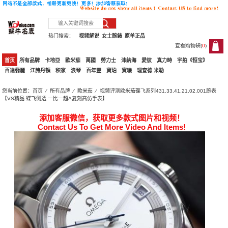
热门搜索：
视频解说
女士腕錶
原单正品
查看购物袋(
0
)
0
首页
所有品牌
卡地亞
歐米茄
萬國
勞力士
沛納海
愛彼
真力時
宇舶《恒宝》
百達翡麗
江詩丹頓
积家
浪琴
百年靈
寶珀
寶璣
理查德.米勒
您当前位置：
首页
⁄
所有品牌
⁄
歐米茄
⁄ 视频评测欧米茄碟飞系列431.33.41.21.02.001腕表
【VS精品 蝶飞侧透 一比一超A复刻高仿手表】
添加客服微信，获取更多款式图片和视频！
Contact Us To Get More Video And Items!