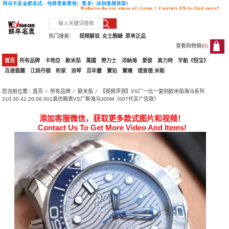
热门搜索：
视频解说
女士腕錶
原单正品
查看购物袋(
0
)
0
首页
所有品牌
卡地亞
歐米茄
萬國
勞力士
沛納海
愛彼
真力時
宇舶《恒宝》
百達翡麗
江詩丹頓
积家
浪琴
百年靈
寶珀
寶璣
理查德.米勒
您当前位置：
首页
⁄
所有品牌
⁄
歐米茄
⁄ 【视频评测】VS厂一比一复刻欧米茄海马系列
210.30.42.20.06.001高仿腕表VS厂新海马300M（007代言广告款）
添加客服微信，获取更多款式图片和视频！
Contact Us To Get More Video And Items!