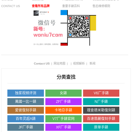
CONTACT US
查看所有品牌
重要手錶百科
售后维修细则
Contact US
|
网站地图
|
|
视频解析
|
新闻
分类查找
独家视频评测
女錶
V6厂手錶
萬國一比一錶
ZF厂手錶
N厂手錶
愛彼復刻手錶
卡地亞手錶
理查德米勒復刻錶
百年灵超A錶
V7厂手錶官网
百達翡麗復刻手錶
JF厂手錶
XF厂手錶
原单手錶