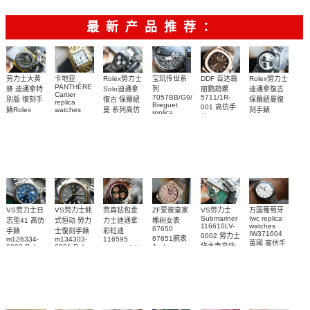
最新产品推荐：
Rolex勞力士
劳力士大黄
卡地亚
宝玑传世系
DDF 百达翡
Rolex勞力士
PANTHÈRE
Solo迪通拿
蜂 迪通拿特
列
丽鹦鹉螺
迪通拿復古
Cartier
7057BB/G9/9W6
5711/1R-
復古 保羅紐
别版 復刻手
保羅紐曼復
replica
Breguet
001 高仿手
曼 系列高仿
錶Rolex
watches
刻手錶
replica
WJPN0016
錶 Patek
Bumblebee
Rolex Paul
復刻手錶
watches 寶
blaken
Philippe
Newman
卡地亞復刻
璣高仿手錶
Daytona
Nautilus
replica
手錶 腕表
Replica
replica
watch
腕表
Watch
watch
VS劳力士日
VS劳力士蚝
劳真钻包金
ZF爱彼皇家
VS劳力士
万国葡萄牙
Submariner
Iwc replica
志型41 高仿
式恒动 勞力
力士迪通拿
橡树女表
116610LV-
watches
67650
手錶
士復刻手錶
彩虹迪
IW371604
0002 勞力士
67651腕表
m126334-
m134303-
116595
萬國 高仿手
綠水鬼高仿
0002 Rolex
0001 Rolex
Audemars
RBOW 高仿
錶 腕表
Replica
Oyster
Piguet
手錶(绿水
手表腕錶
Perpetual
Replica
watch 腕表
鬼)Rolex
replica
Replica
watch 愛彼
Rolex watch
Green Dial
watch 腕表
高仿手錶
Rainbow
(Green
Submariner)
Replica
watch