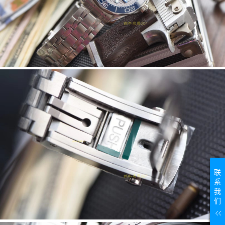
联
系
我
们