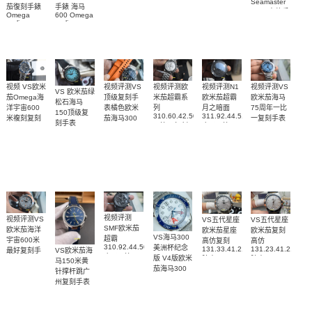
Seamaster
Replica
茄復刻手錶
手錶 海马
424.20.40.20.58.001
210.30.42.20.03.001
watch
copy 高仿手
Omega
600 Omega
腕表
腕表
131.25.28.60.55.003
錶
replica
replica
腕表
watches
watches
217.30.42.21.01.
217.30.42.21.01.001
217.30.42.21.01.002
腕表
腕表
腕表
视频评测VS
视频评测欧
视频评测VS
视频评测N1
视频 VS欧米
VS 欧米茄绿
顶级复刻手
米茄超霸系
欧米茄海马
欧米茄超霸
茄Omega海
松石海马
表橘色欧米
列
75周年一比
月之暗面
洋宇宙600
150顶级复
310.60.42.50.02.001
311.92.44.51.01.005
茄海马300
一复刻手表
米複刻复刻
刻手表
一比一复刻
广州一比一
215.30.40.20.03.
米
手表
220.32.41.21.03.001
名表腕表
腕表
复刻手表腕
210.30.42.20.01.018
217.30.42.21.01.002，
腕表
腕表
表(墨黑)
217.30.42.21.01.001
腕表
视频评测
视频评测VS
VS五代星座
VS五代星座
SMF欧米茄
欧米茄海洋
欧米茄星座
欧米茄复刻
VS海马300
超霸
宇宙600米
高仿复刻
高仿
310.92.44.50.06.001
美洲杯纪念
131.33.41.21.06.001
131.23.41.21.06.
VS欧米茄海
最好复刻手
广州一比一
版 V4版欧米
腕表
腕表
马150米黄
表
复刻高仿腕
茄海马300
215.92.44.21.99.001
针撑杆跳广
表
复刻手表
腕表
州复刻手表
210.30.42.20.04.002
网站
腕表
220.12.41.21.03.009
腕表