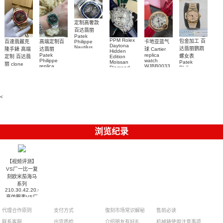
定制高奢款
百达翡丽
Patek
PPM Rolex
包金加工 百
百達翡麗克
高端定制百
卡地亚蓝气
Philippe
Daytona
Nautilus
达翡丽鹦鹉
隆手錶 高端
达翡丽
球 Cartier
Hidden
replica
Patek
replica
螺女表
定制 百达翡
Edition
watch
Philippe
watch
Moissan
Patek
5711/111P-
丽 clone
replica
WJBB0033
Diamond
Philippe
Patek
001 百達翡
watches
Replica
卡地亞藍氣
replica
Philippe
5711/113P-
麗高仿手錶
Watch
watch
球高仿手錶
replica
001腕表百
7118/1R-
腕表
watches
腕表
010腕表
達翡麗復刻
5723/112R-
<
001腕表
手錶
浏览纪录
【视频评测】
VS厂一比一复
刻欧米茄海马
系列
210.30.42.20.06.001
高仿腕表VS厂
新海马
代理合作原则
支付方式
復刻市场常识解秘
售前必读
300M（007代
言广告款）
联系客服
出货质检
介绍朋友有好礼
机械錶使用注意事项