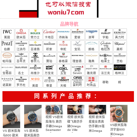
品牌导航
萬國
欧米茄
勞力士
卡地亞
沛納海
愛彼
浪琴
宇舶
真力时
（恒
伯爵
江詩丹
百達翡
积家
帝舵
宝玑
朗格
格拉苏
蕭邦
宝）
頓
麗
蒂
帕玛强
百年灵
香奈儿
寶珀
泰格豪
理查德.
雅典
柏莱士
芝柏
尼
雅
米勒
宝格丽
名士
尚维沙
万宝龙
玉宝
Seven
雅克德
法兰克
格林汉
Friday
罗
穆勒
姆
诺莫斯
罗杰杜
豪利时
时尚品
美度
尊皇
天梭
彼
牌/原单
同系列产品推荐：
视频 欧米茄
视频 VS欧米
视频 欧米茄
碟飞高仿手
茄海马 高仿
星座女表高
VS欧米茄海
錶Omega
手錶Omega
仿手錶28毫
洋宇宙600
de Ville
Seamaster
VS 欧米茄海
VS 欧米茄
米Omega
replica
replica
米Omega
Constellation
马600 歐米
歐米茄高仿
watch
watch 300