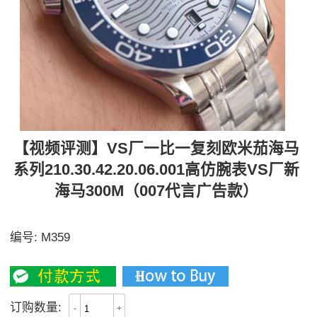
【视频评测】VS厂一比一复刻欧米茄海马
系列210.30.42.20.06.001高仿腕表VS厂新
海马300M（007代言广告款）
陶瓷高科技表面，蓝宝石镜面极度通透
编号:
M359
3400
订购数量:
-
+