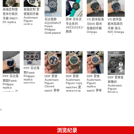
腕表
0003腕表
高端定制理
高端定制 爱
查米尔高仿
彼復刻手錶
Audemars
手錶 RM27-
百达翡丽
原单 百年灵
VS 欧米茄海
VS 欧米茄
Piguet
05 replica
AQUANAUT
专业系列
马600 歐米
歐米茄高仿
replica
watch
Patek
watches
X823101K1C1S1
茄復刻手錶
手錶 海马
Richard
Philippe
26579CB.OO.1225CB.01
腕表
Mille RM 27-
Omega
600 Omega
Gold-plated
腕表
replica
replica
real
05腕表
watches
watches
diamonds
217.30.42.21.01.001
217.30.42.21.01.
Replica
watch
腕表
腕表
5268/461G-
001包金真
钻 腕表
PPF 百达翡
丽Patek
Philippe
PPF 百达翡
DDF 爱彼
DDF 爱彼
DDF 爱彼
DDF 爱彼皇
replica
Audemars
Audemars
Audemars
丽超Patek
家橡树
watches
Piguet
Piguet copy
Piguet
Philippe
Audemars
6102R-001
Cloned
replica
watches 愛
replica
Piguet
百達翡麗高
watch 愛彼
watch 愛彼
watches 百
彼復刻手錶
Replica
仿手錶 腕表
高仿手錶
高仿手錶
watch
26240OR.OO.1320OR.08
99999
達翡麗復刻
99999
26240CE.OO.122
26239OR.OO.1220OR.01
26240OR.OO.D315CR.02
腕表
手錶
26240CE.OO.122
腕表
腕表
6104G-001
腕表
腕表
<
浏览纪录