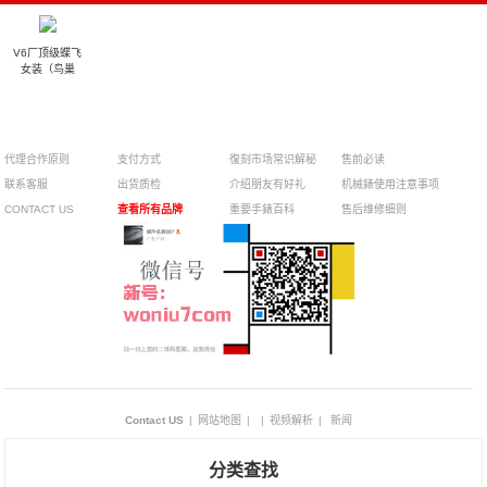
V6厂顶级蝶飞
女装（鸟巢
代理合作原则
支付方式
復刻市场常识解秘
售前必读
联系客服
出货质检
介绍朋友有好礼
机械錶使用注意事项
CONTACT US
查看所有品牌
重要手錶百科
售后维修细则
Contact US
|
网站地图
|
|
视频解析
|
新闻
分类查找