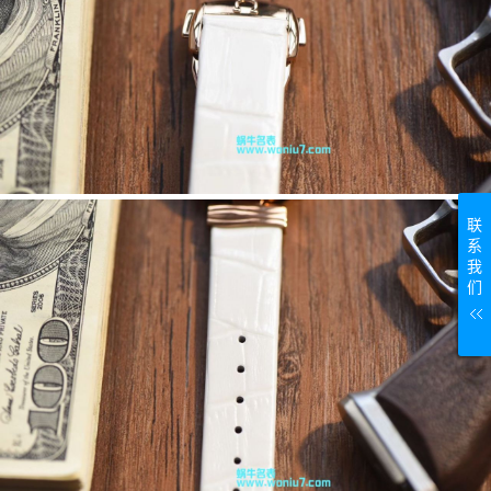
联
系
我
们