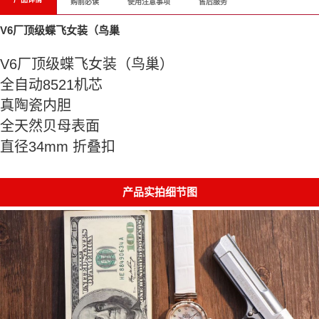
购前必读
使用注意事项
售后服务
V6厂顶级蝶飞女装（鸟巢
V6厂顶级蝶飞女装（鸟巢）
全自动8521机芯
真陶瓷内胆
全天然贝母表面
直径34mm 折叠扣
产品实拍细节图