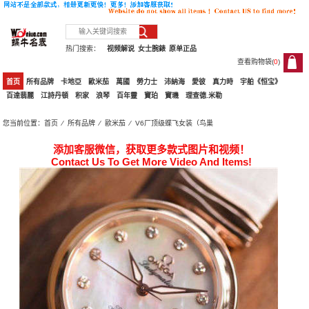
热门搜索：
视频解说
女士腕錶
原单正品
查看购物袋(
0
)
0
首页
所有品牌
卡地亞
歐米茄
萬國
勞力士
沛納海
愛彼
真力時
宇舶《恒宝》
百達翡麗
江詩丹頓
积家
浪琴
百年靈
寶珀
寶璣
理查德.米勒
您当前位置：
首页
⁄
所有品牌
⁄
歐米茄
⁄ V6厂顶级蝶飞女装（鸟巢
添加客服微信，获取更多款式图片和视频！
Contact Us To Get More Video And Items!