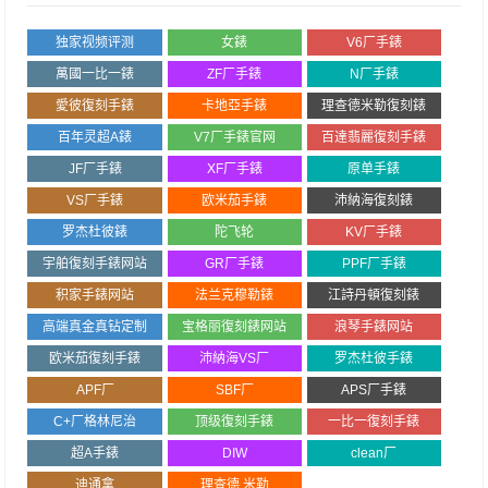
独家视频评测
女錶
V6厂手錶
萬國一比一錶
ZF厂手錶
N厂手錶
愛彼復刻手錶
卡地亞手錶
理查德米勒復刻錶
百年灵超A錶
V7厂手錶官网
百達翡麗復刻手錶
JF厂手錶
XF厂手錶
原单手錶
VS厂手錶
欧米茄手錶
沛納海復刻錶
罗杰杜彼錶
陀飞轮
KV厂手錶
宇舶復刻手錶网站
GR厂手錶
PPF厂手錶
积家手錶网站
法兰克穆勒錶
江詩丹頓復刻錶
高端真金真钻定制
宝格丽復刻錶网站
浪琴手錶网站
欧米茄復刻手錶
沛納海VS厂
罗杰杜彼手錶
APF厂
SBF厂
APS厂手錶
C+厂格林尼治
顶级復刻手錶
一比一復刻手錶
超A手錶
DIW
clean厂
迪通拿
理查德.米勒