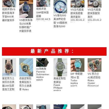
视频评测
视频评测VS
VS五代星座
VS五代星座
SMF欧米茄
欧米茄海洋
欧米茄星座
欧米茄复刻
VS海马300
超霸
宇宙600米
高仿复刻
高仿
310.92.44.50.06.001
美洲杯纪念
131.33.41.21.06.001
131.23.41.21.06.
VS欧米茄海
最好复刻手
广州一比一
版 V4版欧米
腕表
腕表
马150米黄
表
复刻高仿腕
茄海马300
215.92.44.21.99.001
针撑杆跳广
表
复刻手表
腕表
州复刻手表
210.30.42.20.04.002
网站
腕表
220.12.41.21.03.009
腕表
最新产品推荐：
vs沛纳海
Panerai
DIF 帝舵碧
VS 劳力士
Submariner
replica
湾54 型
41蚝式恒动
客定劳力士
改装定制包
高级定制包
watch
Tudor
Rolex
双历日志表
金真钻加工
金真钻
PAM01698
replica
Oyster
Patek
沛納海高仿
面18K包厚
劳力士迪通
watch
Perpetual
Philippe
M79000-
replica
手錶
金加工定制
拿 Rolex
replica
watch
0001 高仿手
PAM1698
Daytona
勞力士包金
watch百达翡
m134303-
replica
錶腕表
腕表
復刻手錶
0001高仿手
丽
watch
Rolex
custom gold
AQUANAUT
錶腕表
replica
and
5267/200A-
watch
diamonds
011復刻手錶
m126508-