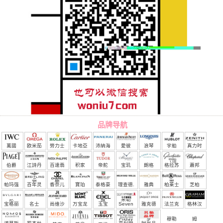
品牌导航
萬國
欧米茄
勞力士
卡地亞
沛納海
愛彼
浪琴
宇舶
真力时
（恒
伯爵
江詩丹
百達翡
积家
帝舵
宝玑
朗格
格拉苏
蕭邦
宝）
頓
麗
蒂
帕玛强
百年灵
香奈儿
寶珀
泰格豪
理查德.
雅典
柏莱士
芝柏
尼
雅
米勒
宝格丽
名士
尚维沙
万宝龙
玉宝
Seven
雅克德
法兰克
格林汉
Friday
罗
穆勒
姆