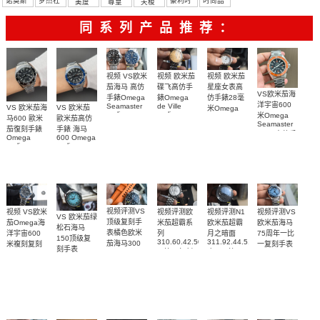
诺莫斯
罗杰杜
豪利时
时尚品
美度
尊皇
天梭
彼
牌/原单
同系列产品推荐：
视频 欧米茄
视频 VS欧米
视频 欧米茄
碟飞高仿手
茄海马 高仿
星座女表高
VS欧米茄海
錶Omega
手錶Omega
仿手錶28毫
洋宇宙600
de Ville
Seamaster
VS 欧米茄海
VS 欧米茄
米Omega
replica
replica
米Omega
Constellation
马600 歐米
歐米茄高仿
watch
watch 300
Seamaster
Replica
茄復刻手錶
手錶 海马
424.20.40.20.58.001
210.30.42.20.03.001
watch
copy 高仿手
Omega
600 Omega
腕表
腕表
131.25.28.60.55.003
錶
replica
replica
腕表
watches
watches
217.30.42.21.01.
217.30.42.21.01.001
217.30.42.21.01.002
腕表
腕表
腕表
视频评测VS
视频评测欧
视频评测VS
视频评测N1
视频 VS欧米
VS 欧米茄绿
顶级复刻手
米茄超霸系
欧米茄海马
欧米茄超霸
茄Omega海
松石海马
表橘色欧米
列
75周年一比
月之暗面
洋宇宙600
150顶级复
310.60.42.50.02.001
311.92.44.51.01.005
茄海马300
一复刻手表
米複刻复刻
刻手表
一比一复刻
广州一比一
215.30.40.20.03.
米
手表
220.32.41.21.03.001
名表腕表
腕表
复刻手表腕
210.30.42.20.01.018
217.30.42.21.01.002，
腕表
腕表
表(墨黑)
217.30.42.21.01.001
腕表