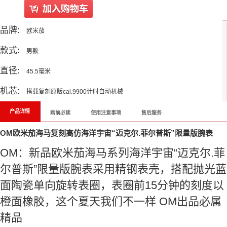
品牌:
欧米茄
款式:
男款
直径:
45.5毫米
机芯:
搭载复刻原版cal.9900计时自动机械
产品详情
购前必读
使用注意事项
售后服务
OM欧米茄海马复刻高仿海洋宇宙“迈克尔.菲尔普斯”限量版腕表
OM：新品欧米茄海马系列海洋宇宙“迈克尔.菲
尔普斯”限量版腕表采用精钢表壳，搭配抛光蓝
面陶瓷单向旋转表圈，表圈前15分钟的刻度以
橙面橡胶，这个夏天我们不一样 OM出品必属
精品