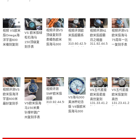
錶
replica
replica
腕表
watches
watches
217.30.42.21.01.
217.30.42.21.01.001
217.30.42.21.01.002
腕表
腕表
腕表
视频评测VS
视频评测欧
视频评测VS
视频评测N1
视频 VS欧米
VS 欧米茄绿
顶级复刻手
米茄超霸系
欧米茄海马
欧米茄超霸
茄Omega海
松石海马
表橘色欧米
列
75周年一比
月之暗面
洋宇宙600
150顶级复
310.60.42.50.02.001
311.92.44.51.01.005
茄海马300
一复刻手表
米複刻复刻
刻手表
一比一复刻
广州一比一
215.30.40.20.03.
米
手表
220.32.41.21.03.001
名表腕表
腕表
复刻手表腕
210.30.42.20.01.018
217.30.42.21.01.002，
腕表
腕表
表(墨黑)
217.30.42.21.01.001
腕表
视频评测
视频评测VS
VS五代星座
VS五代星座
SMF欧米茄
欧米茄海洋
欧米茄星座
欧米茄复刻
VS海马300
超霸
宇宙600米
高仿复刻
高仿
310.92.44.50.06.001
美洲杯纪念
131.33.41.21.06.001
131.23.41.21.06.
VS欧米茄海
最好复刻手
广州一比一
版 V4版欧米
腕表
腕表
马150米黄
表
复刻高仿腕
茄海马300
215.92.44.21.99.001
针撑杆跳广
表
复刻手表
腕表
州复刻手表
210.30.42.20.04.002
网站
腕表
220.12.41.21.03.009
腕表