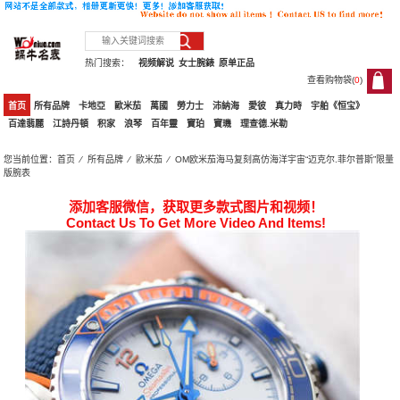
热门搜索：
视频解说
女士腕錶
原单正品
查看购物袋(
0
)
0
首页
所有品牌
卡地亞
歐米茄
萬國
勞力士
沛納海
愛彼
真力時
宇舶《恒宝》
百達翡麗
江詩丹頓
积家
浪琴
百年靈
寶珀
寶璣
理查德.米勒
您当前位置：
首页
⁄
所有品牌
⁄
歐米茄
⁄ OM欧米茄海马复刻高仿海洋宇宙“迈克尔.菲尔普斯”限量
版腕表
添加客服微信，获取更多款式图片和视频！
Contact Us To Get More Video And Items!