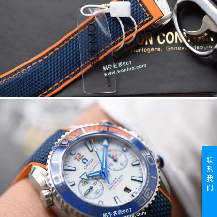
联
系
我
们