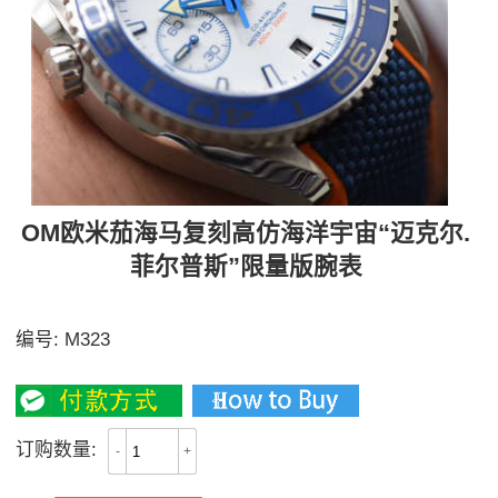
OM欧米茄海马复刻高仿海洋宇宙“迈克尔.
菲尔普斯”限量版腕表
【独家视频评测】
编号:
M323
3400
订购数量:
-
+