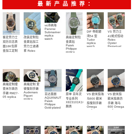
最新产品推荐：
vs沛纳海
Panerai
DIF 帝舵碧
VS 劳力士
Submariner
replica
湾54 型
41蚝式恒动
客定劳力士
改装定制包
高级定制包
watch
Tudor
Rolex
双历日志表
金真钻加工
金真钻
PAM01698
replica
Oyster
Patek
沛納海高仿
面18K包厚
劳力士迪通
watch
Perpetual
Philippe
M79000-
replica
手錶
金加工定制
拿 Rolex
replica
watch
0001 高仿手
PAM1698
Daytona
勞力士包金
watch百达翡
m134303-
replica
錶腕表
腕表
復刻手錶
0001高仿手
丽
watch
Rolex
custom gold
AQUANAUT
錶腕表
replica
and
5267/200A-
watch
diamonds
011復刻手錶
m126508-
腕表
0003腕表
高端定制理
高端定制 爱
查米尔高仿
彼復刻手錶
Audemars
手錶 RM27-
百达翡丽
原单 百年灵
VS 欧米茄海
VS 欧米茄
Piguet
05 replica
AQUANAUT
专业系列
马600 歐米
歐米茄高仿
replica
watch
Patek
watches
X823101K1C1S1
茄復刻手錶
手錶 海马
Richard
Philippe
26579CB.OO.1225CB.01
腕表
Mille RM 27-
Omega
600 Omega
Gold-plated
腕表
replica
replica
real
05腕表
watches
watches
diamonds
217.30.42.21.01.001
217.30.42.21.01.
Replica
watch
腕表
腕表
5268/461G-
001包金真
钻 腕表