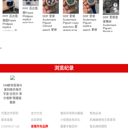
PPF 百达翡
丽Patek
Philippe
PPF 百达翡
DDF 爱彼
DDF 爱彼
DDF 爱彼
DDF 爱彼皇
replica
Audemars
Audemars
Audemars
丽超Patek
家橡树
watches
Piguet
Piguet copy
Piguet
Philippe
Audemars
6102R-001
Cloned
replica
watches 愛
replica
Piguet
百達翡麗高
watch 愛彼
watch 愛彼
watches 百
彼復刻手錶
Replica
仿手錶 腕表
高仿手錶
高仿手錶
watch
26240OR.OO.1320OR.08
99999
達翡麗復刻
99999
26240CE.OO.122
26239OR.OO.1220OR.01
26240OR.OO.D315CR.02
腕表
手錶
26240CE.OO.122
腕表
腕表
6104G-001
腕表
腕表
<
浏览纪录
OM欧米茄海马
复刻高仿海洋
宇宙“迈克尔.菲
尔普斯”限量版
腕表
代理合作原则
支付方式
復刻市场常识解秘
售前必读
联系客服
出货质检
介绍朋友有好礼
机械錶使用注意事项
CONTACT US
查看所有品牌
重要手錶百科
售后维修细则