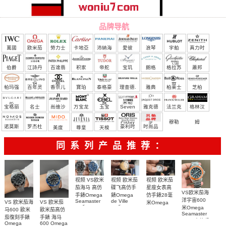
品牌导航
萬國
欧米茄
勞力士
卡地亞
沛納海
愛彼
浪琴
宇舶
真力时
（恒
伯爵
江詩丹
百達翡
积家
帝舵
宝玑
朗格
格拉苏
蕭邦
宝）
頓
麗
蒂
帕玛强
百年灵
香奈儿
寶珀
泰格豪
理查德.
雅典
柏莱士
芝柏
尼
雅
米勒
宝格丽
名士
尚维沙
万宝龙
玉宝
Seven
雅克德
法兰克
格林汉
Friday
罗
穆勒
姆
诺莫斯
罗杰杜
豪利时
时尚品
美度
尊皇
天梭
彼
牌/原单
同系列产品推荐：
视频 欧米茄
视频 VS欧米
视频 欧米茄
碟飞高仿手
茄海马 高仿
星座女表高
VS欧米茄海
錶Omega
手錶Omega
仿手錶28毫
洋宇宙600
de Ville
Seamaster
VS 欧米茄海
VS 欧米茄
米Omega
replica
replica
米Omega
Constellation
马600 歐米
歐米茄高仿
watch
watch 300
Seamaster
Replica
茄復刻手錶
手錶 海马
424.20.40.20.58.001
210.30.42.20.03.001
watch
copy 高仿手
Omega
600 Omega
腕表
腕表
131.25.28.60.55.003