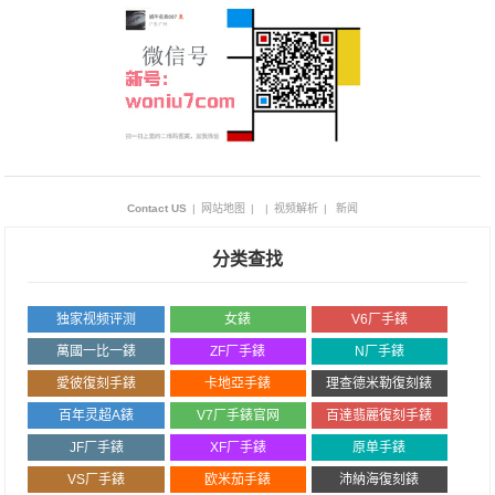
Contact US
|
网站地图
|
|
视频解析
|
新闻
分类查找
独家视频评测
女錶
V6厂手錶
萬國一比一錶
ZF厂手錶
N厂手錶
愛彼復刻手錶
卡地亞手錶
理查德米勒復刻錶
百年灵超A錶
V7厂手錶官网
百達翡麗復刻手錶
JF厂手錶
XF厂手錶
原单手錶
VS厂手錶
欧米茄手錶
沛納海復刻錶