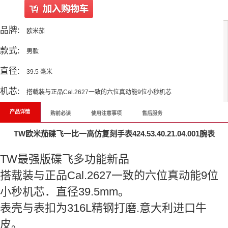
品牌:
欧米茄
款式:
男款
直径:
39.5 毫米
机芯:
搭载装与正品Cal.2627一致的六位真动能9位小秒机芯
产品详情
购前必读
使用注意事项
售后服务
TW欧米茄碟飞一比一高仿复刻手表424.53.40.21.04.001腕表
TW最强版碟飞多功能新品
搭载装与正品Cal.2627一致的六位真动能9位
小秒机芯．直径39.5mm。
表壳与表扣为316L精钢打磨.意大利进口牛
皮。