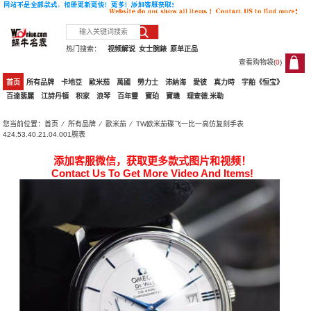
热门搜索：
视频解说
女士腕錶
原单正品
查看购物袋(
0
)
0
首页
所有品牌
卡地亞
歐米茄
萬國
勞力士
沛納海
愛彼
真力時
宇舶《恒宝》
百達翡麗
江詩丹頓
积家
浪琴
百年靈
寶珀
寶璣
理查德.米勒
您当前位置：
首页
⁄
所有品牌
⁄
歐米茄
⁄ TW欧米茄碟飞一比一高仿复刻手表
424.53.40.21.04.001腕表
添加客服微信，获取更多款式图片和视频！
Contact Us To Get More Video And Items!