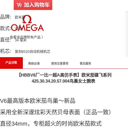
品牌:
欧米茄
款式:
女款
查看该品牌所有产品 〉
直径:
34 毫米
机芯:
复刻8520自动机械机芯
产品详情
购前必读
使用注意事项
售后服务
【HBBV6厂一比一超A高仿手表】欧米茄碟飞系列
425.30.34.20.57.004鸟巢女士腕表
V6最高版本欧米茄鸟巢～新品
采用全新深邃炫彩天然贝母表面（正品一致）
直径34mm，专柜超火的时尚欧米茄款式