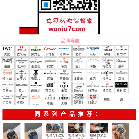
品牌导航
萬國
欧米茄
勞力士
卡地亞
沛納海
愛彼
浪琴
宇舶
真力时
（恒
伯爵
江詩丹
百達翡
积家
帝舵
宝玑
朗格
格拉苏
蕭邦
宝）
頓
麗
蒂
帕玛强
百年灵
香奈儿
寶珀
泰格豪
理查德.
雅典
柏莱士
芝柏
尼
雅
米勒
宝格丽
名士
尚维沙
万宝龙
玉宝
Seven
雅克德
法兰克
格林汉
Friday
罗
穆勒
姆
诺莫斯
罗杰杜
豪利时
时尚品
美度
尊皇
天梭
彼
牌/原单
同系列产品推荐：
视频 欧米茄
视频 VS欧米
视频 欧米茄