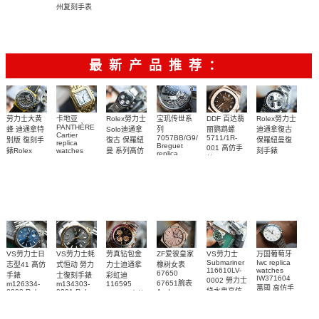
表
复刻手表
腕表
州复刻手表
210.30.42.20.04.002
网站
腕表
220.12.41.21.03.009
腕表
最新产品推荐：
Rolex勞力士
劳力士大黄
卡地亚
宝玑传世系
DDF 百达翡
Rolex勞力士
PANTHÈRE
Solo迪通拿
蜂 迪通拿特
列
丽鹦鹉螺
迪通拿復古
Cartier
7057BB/G9/9W6
5711/1R-
復古 保羅紐
别版 復刻手
保羅紐曼復
replica
Breguet
001 高仿手
曼 系列高仿
錶Rolex
watches
刻手錶
replica
WJPN0016
錶 Patek
Bumblebee
Rolex Paul
復刻手錶
watches 寶
blaken
Philippe
Newman
卡地亞復刻
璣高仿手錶
Daytona
Nautilus
replica
手錶 腕表
Replica
replica
watch
腕表
Watch
watch
VS劳力士日
VS劳力士蚝
劳真钻包金
ZF爱彼皇家
VS劳力士
万国葡萄牙
Submariner
Iwc replica
志型41 高仿
式恒动 勞力
力士迪通拿
橡树女表
116610LV-
watches
67650
手錶
士復刻手錶
彩虹迪
IW371604
0002 勞力士
67651腕表
m126334-
m134303-
116595
萬國 高仿手
綠水鬼高仿
0002 Rolex
0001 Rolex
Audemars
RBOW 高仿
錶 腕表
Replica
Oyster
Piguet
手錶(绿水
手表腕錶
Perpetual
Replica
watch 腕表
鬼)Rolex
replica
Replica
watch 愛彼