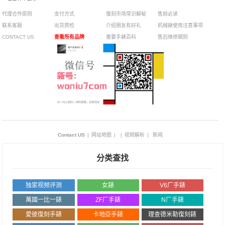
鸟巢女士腕表
代理合作原则
支付方式
復刻市场常识解秘
售前必读
联系客服
出货质检
介绍朋友有好礼
机械錶使用注意事项
CONTACT US
查看所有品牌
重要手錶百科
售后维修细则
Contact US
|
网站地图
|
|
视频解析
|
新闻
分类查找
独家视频评测
女錶
V6厂手錶
萬國一比一錶
ZF厂手錶
N厂手錶
愛彼復刻手錶
卡地亞手錶
理查德米勒復刻錶