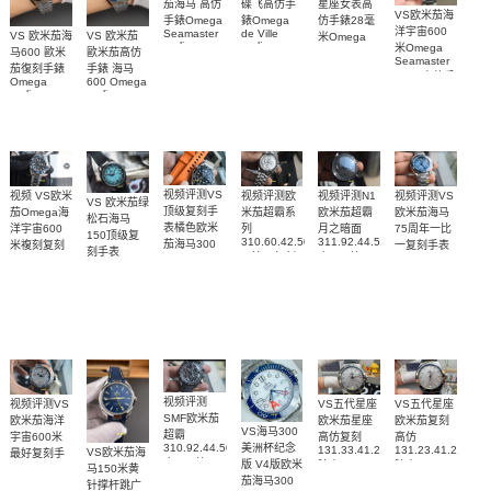
碟飞高仿手
茄海马 高仿
星座女表高
VS欧米茄海
錶Omega
手錶Omega
仿手錶28毫
洋宇宙600
de Ville
Seamaster
VS 欧米茄海
VS 欧米茄
米Omega
replica
replica
米Omega
Constellation
马600 歐米
歐米茄高仿
watch
watch 300
Seamaster
Replica
茄復刻手錶
手錶 海马
424.20.40.20.58.001
210.30.42.20.03.001
watch
copy 高仿手
Omega
600 Omega
腕表
腕表
131.25.28.60.55.003
錶
replica
replica
腕表
watches
watches
217.30.42.21.01.
217.30.42.21.01.001
217.30.42.21.01.002
腕表
腕表
腕表
视频评测VS
视频评测欧
视频评测VS
视频评测N1
视频 VS欧米
VS 欧米茄绿
顶级复刻手
米茄超霸系
欧米茄海马
欧米茄超霸
茄Omega海
松石海马
表橘色欧米
列
75周年一比
月之暗面
洋宇宙600
150顶级复
310.60.42.50.02.001
311.92.44.51.01.005
茄海马300
一复刻手表
米複刻复刻
刻手表
一比一复刻
广州一比一
215.30.40.20.03.
米
手表
220.32.41.21.03.001
名表腕表
腕表
复刻手表腕
210.30.42.20.01.018
217.30.42.21.01.002，
腕表
腕表
表(墨黑)
217.30.42.21.01.001
腕表
视频评测
视频评测VS
VS五代星座
VS五代星座
SMF欧米茄
欧米茄海洋
欧米茄星座
欧米茄复刻
VS海马300
超霸
宇宙600米
高仿复刻
高仿
310.92.44.50.06.001
美洲杯纪念
131.33.41.21.06.001
131.23.41.21.06.
VS欧米茄海
最好复刻手
广州一比一
版 V4版欧米
腕表
腕表
马150米黄
表
复刻高仿腕
茄海马300
215.92.44.21.99.001
针撑杆跳广