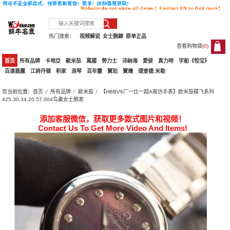
热门搜索：
视频解说
女士腕錶
原单正品
查看购物袋(
0
)
0
首页
所有品牌
卡地亞
歐米茄
萬國
勞力士
沛納海
愛彼
真力時
宇舶《恒宝》
百達翡麗
江詩丹頓
积家
浪琴
百年靈
寶珀
寶璣
理查德.米勒
您当前位置：
首页
⁄
所有品牌
⁄
歐米茄
⁄ 【HBBV6厂一比一超A高仿手表】欧米茄碟飞系列
425.30.34.20.57.004鸟巢女士腕表
添加客服微信，获取更多款式图片和视频！
Contact Us To Get More Video And Items!