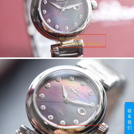
联
系
我
们