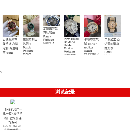
Rolex watch
Green Dial
watch 腕表
高仿手錶
Rainbow
(Green
Submariner)
Replica
watch
定制高奢款
百达翡丽
Patek
PPM Rolex
包金加工 百
百達翡麗克
高端定制百
卡地亚蓝气
Philippe
Daytona
Nautilus
达翡丽鹦鹉
隆手錶 高端
达翡丽
球 Cartier
Hidden
replica
Patek
replica
螺女表
定制 百达翡
Edition
watch
Philippe
watch
Moissan
Patek
5711/111P-
丽 clone
replica
WJBB0033
Diamond
Philippe
Patek
001 百達翡
watches
Replica
卡地亞藍氣
replica
Philippe
5711/113P-
麗高仿手錶
Watch
watch
球高仿手錶
replica
001腕表百
7118/1R-
腕表
watches
腕表
010腕表
達翡麗復刻
5723/112R-
<
001腕表
手錶
浏览纪录
【HBBV6厂一
比一超A高仿手
表】欧米茄碟
飞系列
425.30.34.20.57.004