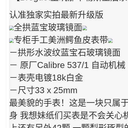
认准独家实拍最新升级版
全拱蓝宝玻璃镜面
专柜手工美洲鳄鱼皮表带
－拱形水波纹蓝宝石玻璃镜面
－ 原厂Calibre 537/1 自动机械
－表壳电镀18k白金
－尺寸33 x 25mm
最美貌的手表！这是一块只属于
身 我想妹纸们买表是不会关心
上还有另外42颗 一颗梨形琢