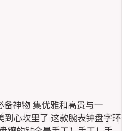
必备神物 集优雅和高贵与一
美到心坎里了 这款腕表钟盘字环
表盘镶的钻全是手工！手工！手