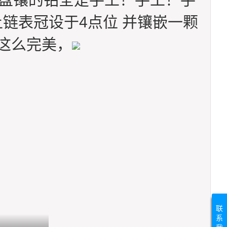
上链表冠设于4点位 并镶嵌一颗
这么完美，
联
系