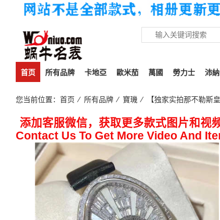
首页
所有品牌
卡地亞
歐米茄
萬國
勞力士
沛納
您当前位置：
首页
⁄
所有品牌
⁄
寶璣
⁄ 【独家实拍那不勒斯
添加客服微信，获取更多款式图片和视
Contact Us To Get More Video And It