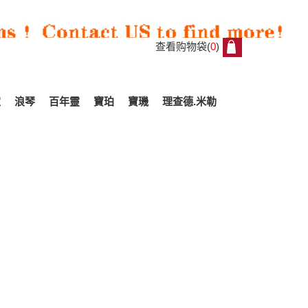
查看购物袋(
0
)
0
家
浪琴
百年靈
寶珀
寶璣
理查德.米勒