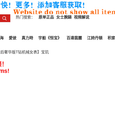
热门搜索：
原单正品
女士腕錶
视频解说
海
愛彼
真力時
宇舶《恒宝》
百達翡麗
江詩丹頓
积
皇后奢华版T钻机械女表】宝玑
频！
ems!