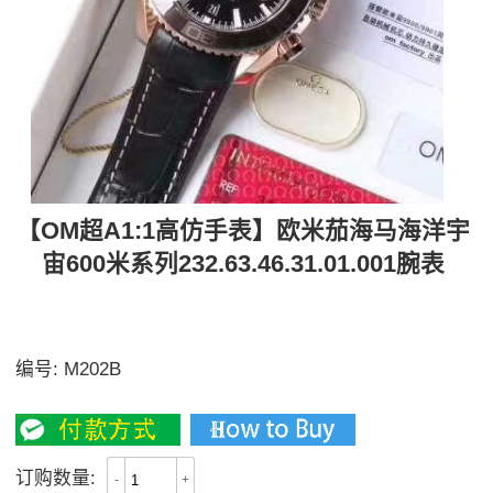
【OM超A1:1高仿手表】欧米茄海马海洋宇
宙600米系列232.63.46.31.01.001腕表
【独家视频解析】首度独家复刻了9900机芯右小圈两针
独立计时功能，计时功能和正品一致
编号:
M202B
3300
订购数量:
-
+