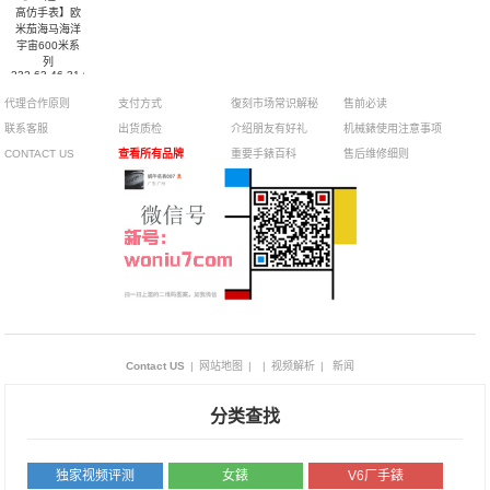
高仿手表】欧
米茄海马海洋
宇宙600米系
列
232.63.46.31.01.001
腕表
代理合作原则
支付方式
復刻市场常识解秘
售前必读
联系客服
出货质检
介绍朋友有好礼
机械錶使用注意事项
CONTACT US
查看所有品牌
重要手錶百科
售后维修细则
Contact US
|
网站地图
|
|
视频解析
|
新闻
分类查找
独家视频评测
女錶
V6厂手錶