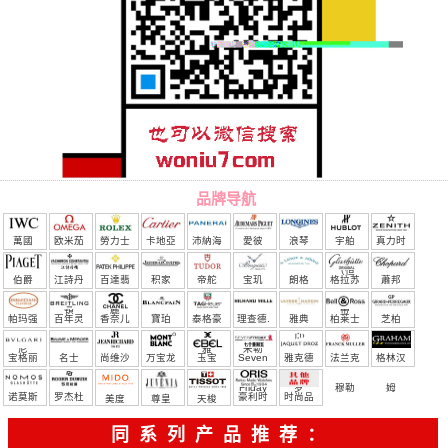
品牌导航
萬國
欧米茄
勞力士
卡地亞
沛納海
愛彼
浪琴
宇舶
真力时
（恒
伯爵
江詩丹
百達翡
积家
帝舵
宝玑
朗格
格拉苏
蕭邦
宝）
頓
麗
蒂
帕玛强
百年灵
香奈儿
寶珀
泰格豪
理查德.
雅典
柏莱士
芝柏
尼
雅
米勒
宝格丽
名士
尚维沙
万宝龙
玉宝
Seven
雅克德
法兰克
格林汉
Friday
罗
穆勒
姆
诺莫斯
罗杰杜
豪利时
时尚品
美度
尊皇
天梭
彼
牌/原单
同系列产品推荐：