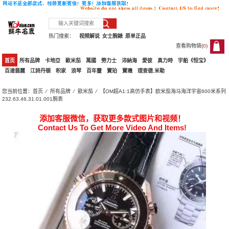
热门搜索：
视频解说
女士腕錶
原单正品
查看购物袋(
0
)
0
首页
所有品牌
卡地亞
歐米茄
萬國
勞力士
沛納海
愛彼
真力時
宇舶《恒宝》
百達翡麗
江詩丹頓
积家
浪琴
百年靈
寶珀
寶璣
理查德.米勒
您当前位置：
首页
⁄
所有品牌
⁄
歐米茄
⁄ 【OM超A1:1高仿手表】欧米茄海马海洋宇宙600米系列
232.63.46.31.01.001腕表
添加客服微信，获取更多款式图片和视频！
Contact Us To Get More Video And Items!