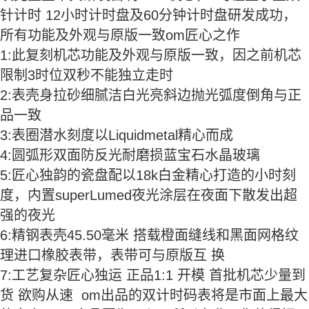
针计时 12小时计时盘及60分钟计时盘研发成功，
所有功能及外观与原版一致om匠心之作
1:此复刻机芯功能及外观与原版一致，因之前机芯
限制3时位双秒不能独立走时
2:表壳身拉砂细腻洁白光亮斜边抛光弧度倒角与正
品一致
3:表圈潜水刻度以Liquidmetal精心而成
4:圆弧形双面防反光耐磨损蓝宝石水晶玻璃
5:匠心独韵的瓷盘配以18k白金精心打造的小时刻
度，内置superLumed夜光涂层在夜面下散发出超
强的夜光
6:精钢表壳45.50毫米 搭载橙面缝线和黑面网格纹
理进口橡胶表带，表带可与原版互 换
7:工艺复杂匠心独运 正品1:1 开模 首批机芯少量到
货 欲购从速 om出品的双计时码表将是市面上最大