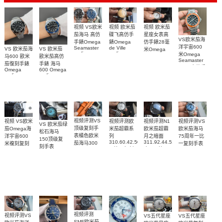
视频 欧米茄
视频 VS欧米
视频 欧米茄
碟飞高仿手
茄海马 高仿
星座女表高
VS欧米茄海
錶Omega
手錶Omega
仿手錶28毫
洋宇宙600
de Ville
Seamaster
VS 欧米茄海
VS 欧米茄
米Omega
replica
replica
米Omega
Constellation
马600 歐米
歐米茄高仿
watch
watch 300
Seamaster
Replica
茄復刻手錶
手錶 海马
424.20.40.20.58.001
210.30.42.20.03.001
watch
copy 高仿手
Omega
600 Omega
腕表
腕表
131.25.28.60.55.003
錶
replica
replica
腕表
watches
watches
217.30.42.21.01.
217.30.42.21.01.001
217.30.42.21.01.002
腕表
腕表
腕表
视频评测VS
视频评测欧
视频评测VS
视频评测N1
视频 VS欧米
VS 欧米茄绿
顶级复刻手
米茄超霸系
欧米茄海马
欧米茄超霸
茄Omega海
松石海马
表橘色欧米
列
75周年一比
月之暗面
洋宇宙600
150顶级复
310.60.42.50.02.001
311.92.44.51.01.005
茄海马300
一复刻手表
米複刻复刻
刻手表
一比一复刻
广州一比一
215.30.40.20.03.
米
手表
220.32.41.21.03.001
名表腕表
腕表
复刻手表腕
210.30.42.20.01.018
217.30.42.21.01.002，
腕表
腕表
表(墨黑)
217.30.42.21.01.001
腕表
视频评测
视频评测VS
VS五代星座
VS五代星座
SMF欧米茄