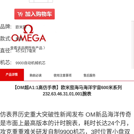
品牌:
欧米茄
款式:
男款
查看该品牌所有产品 〉
直径:
45.5x17毫米
机芯:
9900自动机械机芯
产品详情
购前必读
使用注意事项
售后服务
【OM超A1:1高仿手表】欧米茄海马海洋宇宙600米系列
232.63.46.31.01.001腕表
仿表界历史重大突破性新闻发布 OM新品海洋传奇
是市面上最高版本的计时腕表，耗时长达24个月，
攻克重重难关研发自制9900机芯，3时位置小盘双