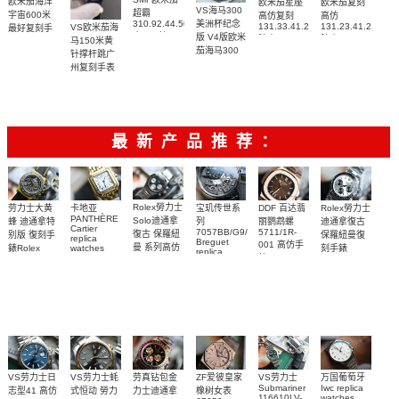
欧米茄海洋
欧米茄星座
欧米茄复刻
VS海马300
超霸
宇宙600米
高仿复刻
高仿
310.92.44.50.06.001
美洲杯纪念
131.33.41.21.06.001
131.23.41.21.06.
VS欧米茄海
最好复刻手
广州一比一
版 V4版欧米
腕表
腕表
马150米黄
表
复刻高仿腕
茄海马300
215.92.44.21.99.001
针撑杆跳广
表
复刻手表
腕表
州复刻手表
210.30.42.20.04.002
网站
腕表
220.12.41.21.03.009
腕表
最新产品推荐：
Rolex勞力士
劳力士大黄
卡地亚
宝玑传世系
DDF 百达翡
Rolex勞力士
PANTHÈRE
Solo迪通拿
蜂 迪通拿特
列
丽鹦鹉螺
迪通拿復古
Cartier
7057BB/G9/9W6
5711/1R-
復古 保羅紐
别版 復刻手
保羅紐曼復
replica
Breguet
001 高仿手
曼 系列高仿
錶Rolex
watches
刻手錶
replica
WJPN0016
錶 Patek
Bumblebee
Rolex Paul
復刻手錶
watches 寶
blaken
Philippe
Newman
卡地亞復刻
璣高仿手錶
Daytona
Nautilus
replica
手錶 腕表
Replica
replica
watch
腕表
Watch
watch
VS劳力士日
VS劳力士蚝
劳真钻包金
ZF爱彼皇家
VS劳力士
万国葡萄牙
Submariner
Iwc replica
志型41 高仿
式恒动 勞力
力士迪通拿
橡树女表
116610LV-
watches