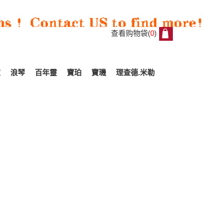
查看购物袋(
0
)
0
家
浪琴
百年靈
寶珀
寶璣
理查德.米勒