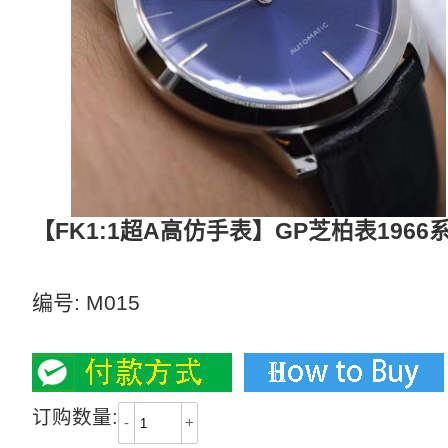
【FK1:1超A高仿手表】GP芝柏表1966系列4
【独家视频评测】
编号:
M015
2800
订购数量:
-
+