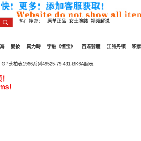
热门搜索：
原单正品
女士腕錶
视频解说
海
愛彼
真力時
宇舶《恒宝》
百達翡麗
江詩丹頓
积
P芝柏表1966系列49525-79-431-BK6A腕表
频！
ems!