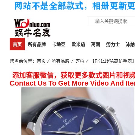
首页
所有品牌
卡地亞
歐米茄
萬國
勞力士
沛納
您当前位置：
首页
⁄
所有品牌
⁄
芝柏
⁄ 【FK1:1超A高仿手表】G
添加客服微信，获取更多款式图片和视
Contact Us To Get More Video And It