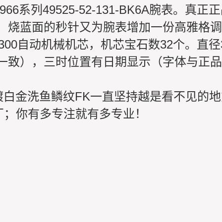
966系列49525-52-131-BK6A腕
，烧蓝面的秒针又为腕表增加一份高雅格调。
3300自动机械机芯，机芯宝石数32个。直径
一致），三时位置有日期显示（字体与正品
镀白金洗鱼鳞纹FK一直坚持越是看不见的
工厂；你有多专注就有多专业！