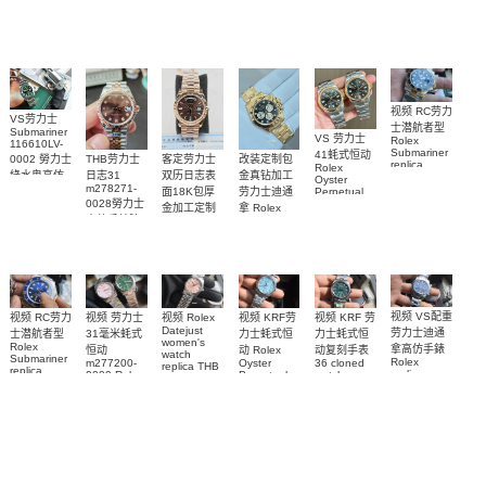
replica
Replica
Replica
watch
Rolex watch
watch 腕表
Watch
Rainbow
视频 RC劳力
VS劳力士
士潜航者型
Submariner
VS 劳力士
Rolex
116610LV-
Submariner
41蚝式恒动
0002 勞力士
客定劳力士
改装定制包
THB劳力士
replica
Rolex
綠水鬼高仿
双历日志表
金真钻加工
日志31
watch 勞力
Oyster
m278271-
手錶(绿水
面18K包厚
劳力士迪通
Perpetual
士復刻手錶
0028勞力士
replica
鬼)Rolex
金加工定制
拿 Rolex
m126613ln-
watch
高仿手錶腕
Green Dial
Daytona
勞力士包金
0002腕表
m134303-
(Green
replica
表
復刻手錶
0001高仿手
Submariner)
watch
Rolex
Replica
custom gold
錶腕表
replica
watch
and
watch
diamonds
m126508-
0003腕表
视频 VS配重
视频 KRF 劳
视频 Rolex
视频 KRF劳
视频 RC劳力
视频 劳力士
Datejust
劳力士迪通
力士蚝式恒
力士蚝式恒
士潜航者型
31毫米蚝式
women's
Rolex
拿高仿手錶
动复刻手表
动 Rolex
恒动
watch
Submariner
Rolex
36 cloned
Oyster
m277200-
replica THB
replica
replica
watch
Perpetual
0009 Rolex
劳力士31日
watch 高仿
watch
m126000-
Replica
Replica
志型高仿手
m116509-
watch
0005腕表
watch 高仿
手錶
m277200-
0071腕表
錶m278274-
m126613lb-
手錶
0006女腕表
0032腕表
0002腕表
m126000-
高仿手錶
0006腕表