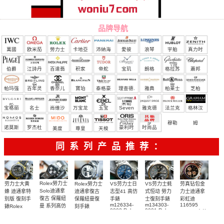
品牌导航
萬國
欧米茄
勞力士
卡地亞
沛納海
愛彼
浪琴
宇舶
真力时
（恒
伯爵
江詩丹
百達翡
积家
帝舵
宝玑
朗格
格拉苏
蕭邦
宝）
頓
麗
蒂
帕玛强
百年灵
香奈儿
寶珀
泰格豪
理查德.
雅典
柏莱士
芝柏
尼
雅
米勒
宝格丽
名士
尚维沙
万宝龙
玉宝
Seven
雅克德
法兰克
格林汉
Friday
罗
穆勒
姆
诺莫斯
罗杰杜
豪利时
时尚品
美度
尊皇
天梭
彼
牌/原单
同系列产品推荐：
Rolex勞力士
劳力士大黄
Rolex勞力士
VS劳力士日
VS劳力士蚝
劳真钻包金
Solo迪通拿
蜂 迪通拿特
迪通拿復古
志型41 高仿
式恒动 勞力
力士迪通拿
復古 保羅紐
别版 復刻手
保羅紐曼復
手錶
士復刻手錶
彩虹迪
m126334-
m134303-
116595
曼 系列高仿
錶Rolex
刻手錶
0002 Rolex
0001 Rolex
RBOW 高仿
Bumblebee
Rolex Paul
復刻手錶
Replica
Oyster
blaken
Newman
手表腕錶
Perpetual
watch 腕表
Daytona
replica