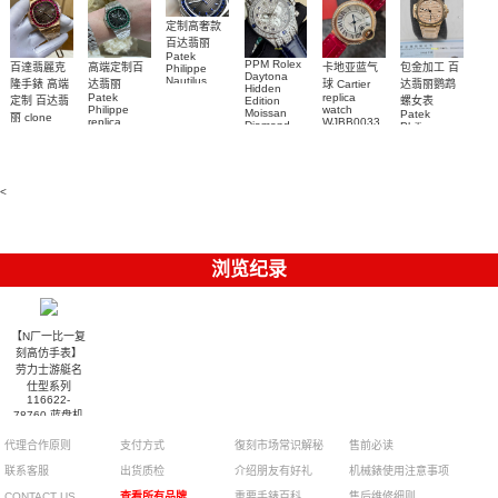
定制高奢款
百达翡丽
Patek
PPM Rolex
包金加工 百
百達翡麗克
高端定制百
卡地亚蓝气
Philippe
Daytona
Nautilus
达翡丽鹦鹉
隆手錶 高端
达翡丽
球 Cartier
Hidden
replica
Patek
replica
螺女表
定制 百达翡
Edition
watch
Philippe
watch
Moissan
Patek
5711/111P-
丽 clone
replica
WJBB0033
Diamond
Philippe
Patek
001 百達翡
watches
Replica
卡地亞藍氣
replica
Philippe
5711/113P-
麗高仿手錶
Watch
watch
球高仿手錶
replica
001腕表百
7118/1R-
腕表
watches
腕表
010腕表
達翡麗復刻
5723/112R-
<
001腕表
手錶
浏览纪录
【N厂一比一复
刻高仿手表】
劳力士游艇名
仕型系列
116622-
78760 蓝盘机
械手表
代理合作原则
支付方式
復刻市场常识解秘
售前必读
联系客服
出货质检
介绍朋友有好礼
机械錶使用注意事项
CONTACT US
查看所有品牌
重要手錶百科
售后维修细则