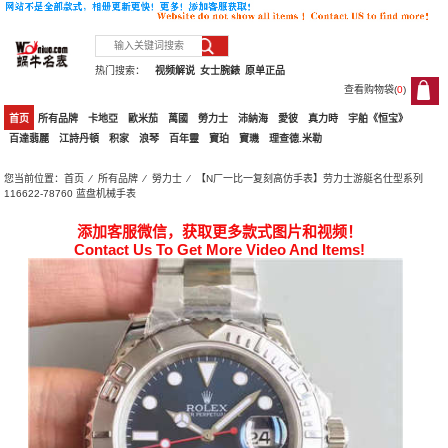
热门搜索：
视频解说
女士腕錶
原单正品
查看购物袋(
0
)
0
首页
所有品牌
卡地亞
歐米茄
萬國
勞力士
沛納海
愛彼
真力時
宇舶《恒宝》
百達翡麗
江詩丹頓
积家
浪琴
百年靈
寶珀
寶璣
理查德.米勒
您当前位置：
首页
⁄
所有品牌
⁄
勞力士
⁄ 【N厂一比一复刻高仿手表】劳力士游艇名仕型系列
116622-78760 蓝盘机械手表
添加客服微信，获取更多款式图片和视频！
Contact Us To Get More Video And Items!