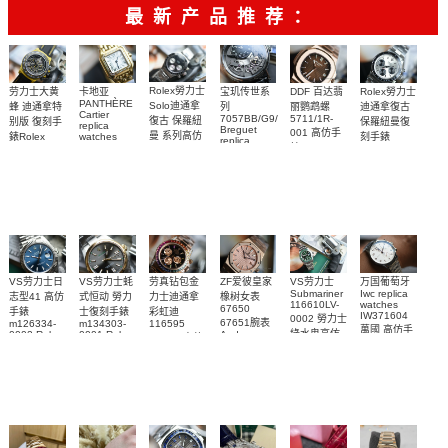
最新产品推荐：
Rolex勞力士
劳力士大黄
卡地亚
宝玑传世系
DDF 百达翡
Rolex勞力士
PANTHÈRE
Solo迪通拿
蜂 迪通拿特
列
丽鹦鹉螺
迪通拿復古
Cartier
7057BB/G9/9W6
5711/1R-
復古 保羅紐
别版 復刻手
保羅紐曼復
replica
Breguet
001 高仿手
曼 系列高仿
錶Rolex
watches
刻手錶
replica
WJPN0016
錶 Patek
Bumblebee
Rolex Paul
復刻手錶
watches 寶
blaken
Philippe
Newman
卡地亞復刻
璣高仿手錶
Daytona
Nautilus
replica
手錶 腕表
Replica
replica
watch
腕表
Watch
watch
VS劳力士日
VS劳力士蚝
劳真钻包金
ZF爱彼皇家
VS劳力士
万国葡萄牙
Submariner
Iwc replica
志型41 高仿
式恒动 勞力
力士迪通拿
橡树女表
116610LV-
watches
67650
手錶
士復刻手錶
彩虹迪
IW371604
0002 勞力士
67651腕表
m126334-
m134303-
116595
萬國 高仿手
綠水鬼高仿
0002 Rolex
0001 Rolex
Audemars
RBOW 高仿
錶 腕表
Replica
Oyster
Piguet
手錶(绿水
手表腕錶
Perpetual
Replica
watch 腕表
鬼)Rolex
replica
Replica
watch 愛彼
Rolex watch
Green Dial
watch 腕表
高仿手錶
Rainbow
(Green
Submariner)
Replica
watch