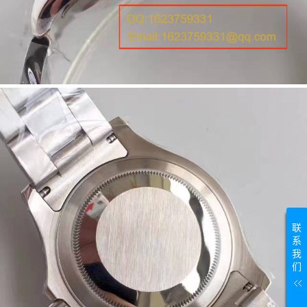
联
系
我
们