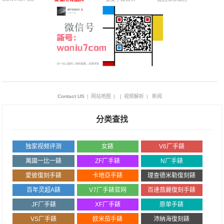
Contact US
|
网站地图
|
|
视频解析
|
新闻
分类查找
独家视频评测
女錶
V6厂手錶
萬國一比一錶
ZF厂手錶
N厂手錶
愛彼復刻手錶
卡地亞手錶
理查德米勒復刻錶
百年灵超A錶
V7厂手錶官网
百達翡麗復刻手錶
JF厂手錶
XF厂手錶
原单手錶
VS厂手錶
欧米茄手錶
沛納海復刻錶