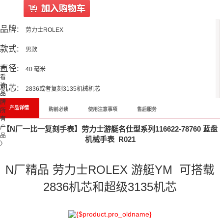
品牌:
劳力士ROLEX
款式:
男款
直径:
查
40 毫米
看
该
机芯:
2836或者复刻3135机械机芯
品
牌
产品详情
购前必读
使用注意事项
售后服务
所
有
产
【N厂一比一复刻手表】劳力士游艇名仕型系列116622-78760 蓝盘
品
机械手表 R021
〉
N厂精品 劳力士ROLEX 游艇YM 可搭载
2836机芯和超级3135机芯