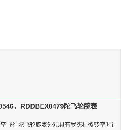
0546，RDDBEX0479陀飞轮腕表
的款式，镂空飞行陀飞轮腕表外观具有罗杰杜彼镂空时计