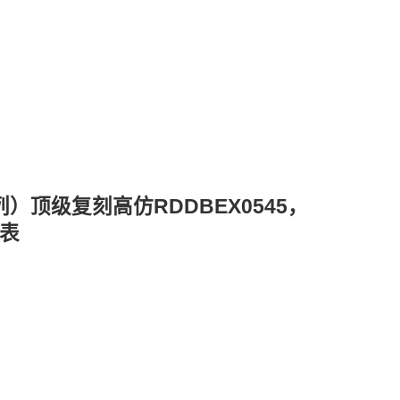
者系列）顶级复刻高仿RDDBEX0545，
腕表