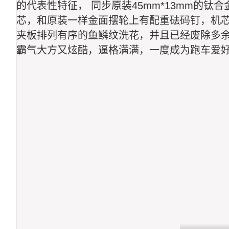
的代表性特征， 同步原装45mm*13mm的
芯，和原装一样金面摆轮上有配重砝码钉，机芯
夹板排列有序的鱼鳞纹洗花，并且已经废除多
霸气大方又炫酷，逼格满满，一度成为跑车爱好者的