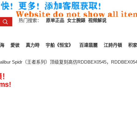
热门搜索：
原单正品
女士腕錶
视频解说
海
愛彼
真力時
宇舶《恒宝》
百達翡麗
江詩丹頓
积
alibur Spidr（王者系列）顶级复刻高仿RDDBEX0545，RDDBEX0
频！
ems!