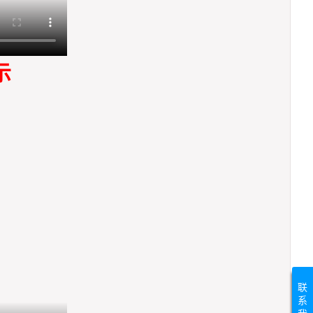
示
联
系