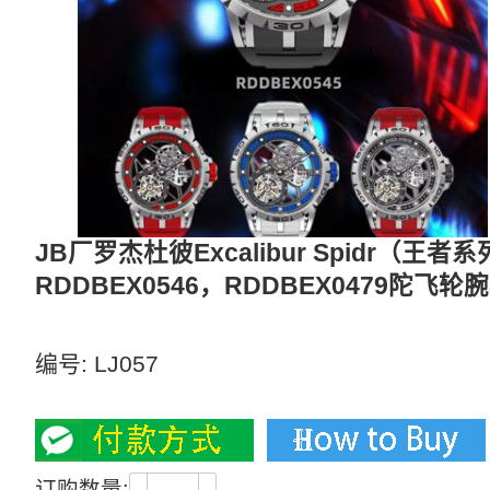
JB厂罗杰杜彼Excalibur Spidr（王
RDDBEX0546，RDDBEX0479陀飞轮
这是该品牌最具超跑运动元素的款式
编号:
LJ057
5500
订购数量: