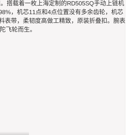
。搭载着一枚上海定制的RD505SQ手动上链机
8%，机芯11点和4点位置没有多余齿轮，机芯
料表带，柔韧度高做工精致，原装折叠扣。腕表
端陀飞轮而生。