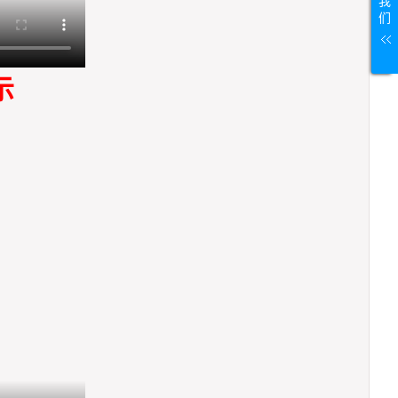
我
们
示