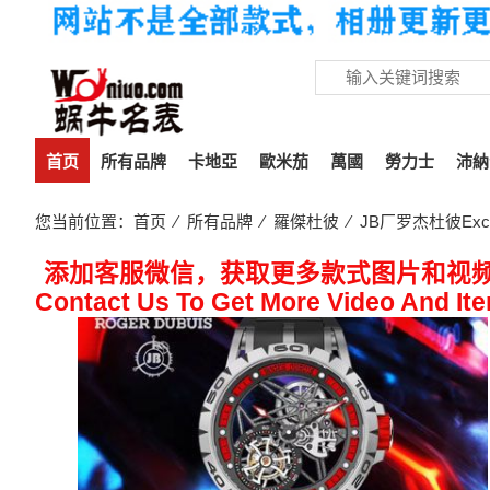
首页
所有品牌
卡地亞
歐米茄
萬國
勞力士
沛納
您当前位置：
首页
⁄
所有品牌
⁄
羅傑杜彼
⁄ JB厂罗杰杜彼Exc
添加客服微信，获取更多款式图片和视
Contact Us To Get More Video And It