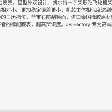
钛合金表壳，星型外观设计、凯尔特十字架形陀飞轮框架
相对小厂更加稳定误差更小，机芯主体相似度达到9
余的日历挡位，蓝宝石防刮镜面，进口泰国橡胶原材
标配腕表，超高辨识度。JB Factory-专为高