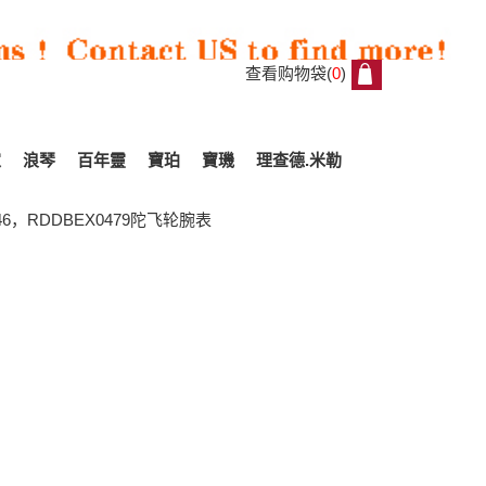
查看购物袋(
0
)
0
家
浪琴
百年靈
寶珀
寶璣
理查德.米勒
546，RDDBEX0479陀飞轮腕表