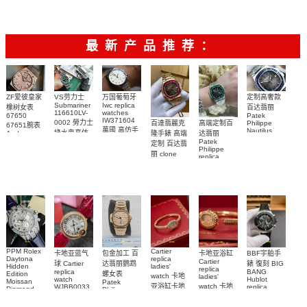
杰杜彼碳纤
腕表
杰杜彼碳纤
杰杜彼碳纤
原装开版，
新升级版，
手表
新升级版，
DBEX0577
表
轮手表价格
腕表
DBEX0577
维材质陀飞
维材质陀飞
维材质陀飞
鳄鱼皮
升级小勾勾
升级小勾勾
腕表
轮
轮
轮
最新产品推荐：
ZF爱彼皇家
VS劳力士
万国葡萄牙
定制高奢款
Submariner
Iwc replica
橡树女表
百达翡丽
116610LV-
watches
67650
Patek
IW371604
0002 勞力士
百達翡麗克
高端定制百
Philippe
67651腕表
萬國 高仿手
Nautilus
綠水鬼高仿
隆手錶 高端
达翡丽
Audemars
replica
錶 腕表
Piguet
Patek
手錶(绿水
定制 百达翡
watch
Replica
Philippe
鬼)Rolex
5711/111P-
丽 clone
replica
watch 愛彼
Green Dial
Patek
001 百達翡
watches
高仿手錶
(Green
Philippe
5711/113P-
麗高仿手錶
Submariner)
replica
001腕表百
腕表
Replica
watches
達翡麗復刻
watch
5723/112R-
001腕表
手錶
PPM Rolex
Cartier
包金加工 百
卡地亚蓝气
BBF宇舶手
卡地亚浴缸
Daytona
replica
Cartier
达翡丽鹦鹉
球 Cartier
錶 復刻 BIG
Hidden
ladies'
replica
replica
BANG
螺女表
Edition
watch 卡地
ladies'
watch
Hublot
Moissan
Patek
亚浴缸卡地
watch 卡地
WJBB0033
replica
Diamond
Philippe
watch
Replica
卡地亞藍氣
亞 復刻手錶
亞高仿手錶
replica
441.NM.1171.RX
Watch
watch
WJBA0067
WGBA0070
球高仿手錶