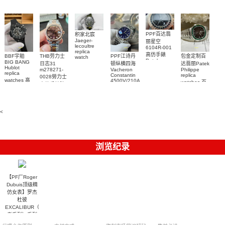
腕表
7118/1R-
腕表
腕表
腕表
010腕表
PPF百达翡
积家北宸
Jaeger-
丽星空
lecoultre
6104R-001
replica
高仿手錶
BBF宇舶
THB劳力士
PPF江诗丹
包金定制百
watch
Patek
BIG BANG
Q9078640
日志31
顿纵横四海
达翡丽Patek
Philippe
Hublot
積家高仿手
m278271-
Vacheron
Philippe
replica
replica
Constantin
replica
0028勞力士
錶腕表
watches 腕
watches 高
4500V/210A-
watches 百
高仿手錶腕
B128
表
仿手錶
達翡麗高仿
表
Replica
441.CI.1171.RX
手錶
watch 高仿
腕表
5711/113P-
手錶表
001腕表
<
浏览纪录
【PF厂Roger
Dubuis顶级精
仿女表】罗杰
杜彼
EXCALIBUR（王
者系列）系列
RDDBEX0452