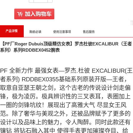
产品详情
购前必读
使用注意事项
售后服务
【PF厂Roger Dubuis顶级精仿女表】罗杰杜彼EXCALIBUR（王者
系列）系列RDDBEX0452腕表
PF 全新力作 最强女表—罗杰.杜彼 EXCALIBUR(王
者系列) RDDBEX0355基础系列原装开版—王者，
取意自亚瑟王朝之剑，这个古老的传说设计剑走偏
锋，极为凌厉。极具辨识性的三叉表耳，表圈加上
一圈的剑锋坑纹！展现出了高雅大气 尽显女王风
范。除了奢华与美观之外，还被品牌赋予了更多的
设计以及品味上的魅力，令人陶醉。同时此款还有
镶钻 将钻石融入其中 使得手表更加璀璨夺目、给