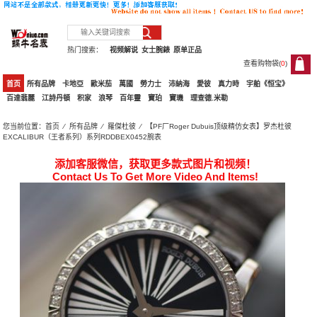
热门搜索：
视频解说
女士腕錶
原单正品
查看购物袋(
0
)
0
首页
所有品牌
卡地亞
歐米茄
萬國
勞力士
沛納海
愛彼
真力時
宇舶《恒宝》
百達翡麗
江詩丹頓
积家
浪琴
百年靈
寶珀
寶璣
理查德.米勒
您当前位置：
首页
⁄
所有品牌
⁄
羅傑杜彼
⁄ 【PF厂Roger Dubuis顶级精仿女表】罗杰杜彼
EXCALIBUR（王者系列）系列RDDBEX0452腕表
添加客服微信，获取更多款式图片和视频！
Contact Us To Get More Video And Items!