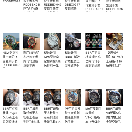
彼王者系列
彼王者系列
彼王者系列
彼王者陀飞
彼王者顶级
RDDBEX0280
RDDBEX0392
RDDBEX0479
DBEX0577
轮复刻手表
复刻手表
1:1复刻手表
陀飞轮顶级
复刻手表蓝
复刻腕表
RDDBEX0617
RDDBEX0940
腕表
复刻腕表
色表带腕表
腕表
腕表
NEW罗杰杜
新厂NEW罗
视频评测
视频评测
BBR厂罗杰
【视频评
彼王者陀飞
杰杜彼王者
APS爱彼皇
BBR厂新款
杜彼1比1高
测】N厂劳力
轮复刻手表
陀飞轮顶级
家橡树超A高
罗杰杜彼王
仿陀飞轮手
士超级4130
RDDBEX0939
复刻手表
仿复刻一体
者竞速倍耐
表彩面旋风
迪通拿钻钉
腕表
RDDBEX0938
m116508-
机
力单行顶级
RDDBEX0938，
天然橡胶表
BBR2021超
独家视频评
腕表
0006、
15500ST.OO.1220ST.04
复刻高仿陀
RDDBEX0939，
m116503-
橡胶表带
带白面很美
级腕表新品
测N厂新品钻
飞轮
RDDBEX0393，
0008腕表
RDDBEX0815
RDDBEX0940
～质感爆炸
陀飞轮，掀
面4130迪通
腕表
起彩面旋风
拿
BBR厂罗杰
BBR厂最新
BBR厂最新
PF厂罗杰杜
bbr厂复刻手
BBR厂最新
杜彼Roger
碳纤维罗杰
罗杰杜彼王
彼王者系列
表最新
V3版超A高
Dubuis王者
杜彼王者系
者系列碳纤
顶级复刻高
V3+升级版
仿罗杰杜彼
系列碳纤维
列陀飞轮1比
维陀飞轮1比
仿手表
本（升级小
全镂空陀飞
DBEX0535
陀飞轮顶级
1高仿手表
1复刻高仿手
勾）罗杰杜
轮
BBR全新罗
BBR全新罗
BBR全新罗
购入正品，
BBR厂V3全
BBR厂V3全
腕表
DBEX0577
RDDBEX0392
复刻高仿手
表
彼镂空陀飞