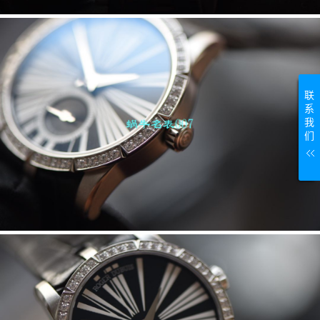
联
系
我
们