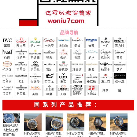
品牌导航
萬國
欧米茄
勞力士
卡地亞
沛納海
愛彼
浪琴
宇舶
真力时
（恒
伯爵
江詩丹
百達翡
积家
帝舵
宝玑
朗格
格拉苏
蕭邦
宝）
頓
麗
蒂
帕玛强
百年灵
香奈儿
寶珀
泰格豪
理查德.
雅典
柏莱士
芝柏
尼
雅
米勒
宝格丽
名士
尚维沙
万宝龙
玉宝
Seven
雅克德
法兰克
格林汉
Friday
罗
穆勒
姆
诺莫斯
罗杰杜
豪利时
时尚品
美度
尊皇
天梭
彼
牌/原单
同系列产品推荐：
视频评测罗
杰杜彼王者
NEW罗杰杜
NEW罗杰杜
NEW罗杰杜
NEW罗杰杜
NEW罗杰杜
双陀飞轮