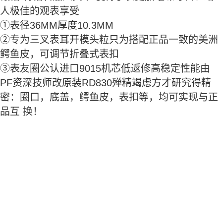
人极佳的观表享受
①表径36MM厚度10.3MM
②专为三叉表耳开模头粒只为搭配正品一致的美洲
鳄鱼皮，可调节折叠式表扣
③表友圈公认进口9015机芯低返修高稳定性能由
PF资深技师改原装RD830殚精竭虑方才研究得精
密：圈口，底盖，鳄鱼皮，表扣等，均可实现与正
品互 换！