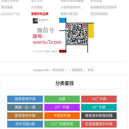
代理合作原则
支付方式
復刻市场常识解秘
售前必读
腕表
联系客服
出货质检
介绍朋友有好礼
机械錶使用注意事项
CONTACT US
查看所有品牌
重要手錶百科
售后维修细则
Contact US
|
网站地图
|
|
视频解析
|
新闻
分类查找
独家视频评测
女錶
V6厂手錶
萬國一比一錶
ZF厂手錶
N厂手錶
愛彼復刻手錶
卡地亞手錶
理查德米勒復刻錶
百年灵超A錶
V7厂手錶官网
百達翡麗復刻手錶