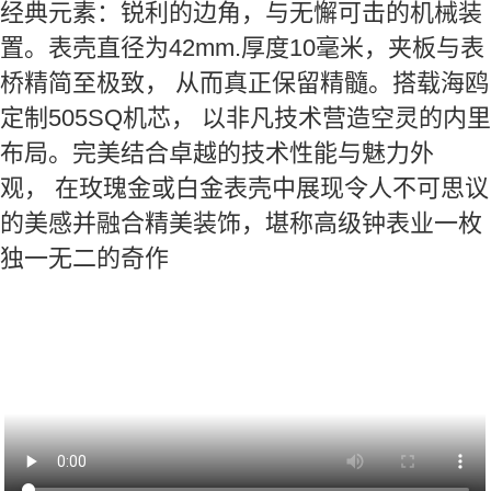
经典元素：锐利的边角，与无懈可击的机械装
置。表壳直径为42mm.厚度10毫米，夹板与表
桥精简至极致， 从而真正保留精髓。搭载海鸥
定制505SQ机芯， 以非凡技术营造空灵的内里
布局。完美结合卓越的技术性能与魅力外
观， 在玫瑰金或白金表壳中展现令人不可思议
的美感并融合精美装饰，堪称高级钟表业一枚
独一无二的奇作