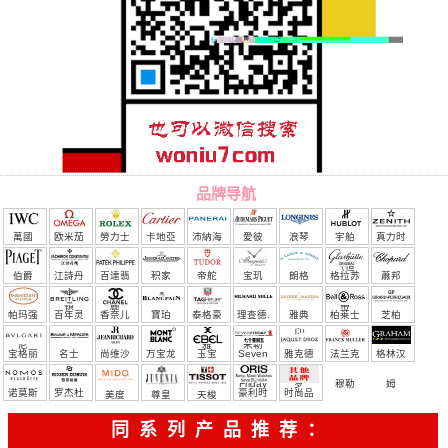
品牌导航
萬國
欧米茄
勞力士
卡地亞
沛納海
愛彼
浪琴
宇舶
真力时
（恒
伯爵
江詩丹
百達翡
积家
帝舵
宝玑
朗格
格拉苏
蕭邦
宝）
頓
麗
蒂
帕玛强
百年灵
香奈儿
寶珀
泰格豪
理查德.
雅典
柏莱士
芝柏
尼
雅
米勒
宝格丽
名士
尚维沙
万宝龙
玉宝
Seven
雅克德
法兰克
格林汉
Friday
罗
穆勒
姆
诺莫斯
罗杰杜
豪利时
时尚品
美度
尊皇
天梭
彼
牌/原单
同系列产品推荐：