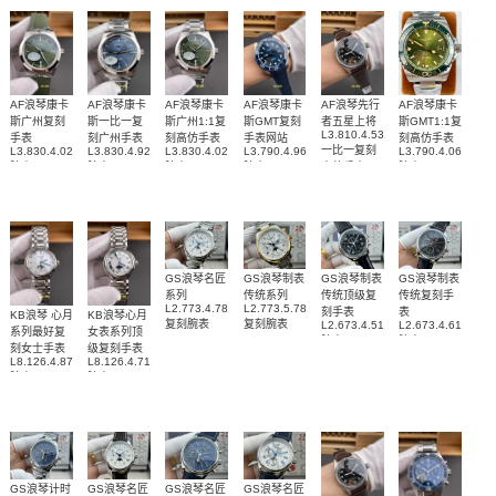
AF浪琴康卡
AF浪琴康卡
AF浪琴康卡
AF浪琴康卡
AF浪琴先行
AF浪琴康卡
斯广州复刻
斯一比一复
斯广州1:1复
斯GMT复刻
者五星上将
斯GMT1:1复
L3.810.4.53.0
手表
刻广州手表
刻高仿手表
手表网站
刻高仿手表
一比一复刻
L3.830.4.02.9
L3.830.4.92.6
L3.830.4.02.6
L3.790.4.96.9
L3.790.4.06.6
腕表
腕表
腕表
腕表
高仿手表
腕表
GS浪琴名匠
GS浪琴制表
GS浪琴制表
GS浪琴制表
系列
传统系列
传统顶级复
传统复刻手
L2.773.4.78.6
L2.773.5.78.7
刻手表
表
KB浪琴 心月
KB浪琴心月
复刻腕表
复刻腕表
L2.673.4.51.7
L2.673.4.61.2
系列最好复
女表系列顶
腕表
腕表
刻女士手表
级复刻手表
L8.126.4.87.6
L8.126.4.71.6
腕表
腕表
GS浪琴计时
GS浪琴名匠
GS浪琴名匠
GS浪琴名匠