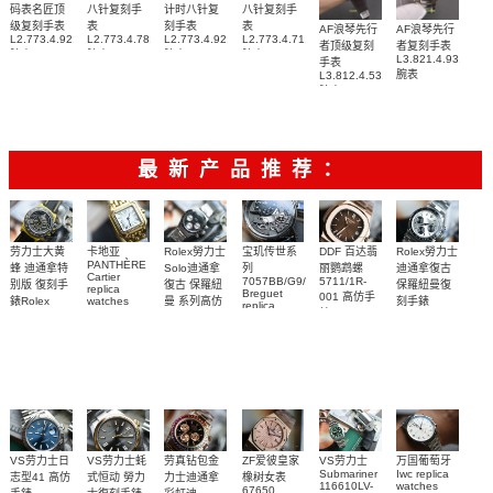
码表名匠顶
八针复刻手
计时八针复
八针复刻手
级复刻手表
表
刻手表
表
AF浪琴先行
AF浪琴先行
L2.773.4.92.6
L2.773.4.78.3
L2.773.4.92.0
L2.773.4.71.2
者顶级复刻
者复刻手表
腕表
腕表
腕表
腕表
L3.821.4.93.6
手表
腕表
L3.812.4.53.2
腕表
最新产品推荐：
Rolex勞力士
劳力士大黄
卡地亚
宝玑传世系
DDF 百达翡
Rolex勞力士
PANTHÈRE
Solo迪通拿
蜂 迪通拿特
列
丽鹦鹉螺
迪通拿復古
Cartier
7057BB/G9/9W6
5711/1R-
復古 保羅紐
别版 復刻手
保羅紐曼復
replica
Breguet
001 高仿手
曼 系列高仿
錶Rolex
watches
刻手錶
replica
WJPN0016
錶 Patek
Bumblebee
Rolex Paul
復刻手錶
watches 寶
blaken
Philippe
Newman
卡地亞復刻
璣高仿手錶
Daytona
Nautilus
replica
手錶 腕表
Replica
replica
watch
腕表
Watch
watch
VS劳力士日
VS劳力士蚝
劳真钻包金
ZF爱彼皇家
VS劳力士
万国葡萄牙
Submariner
Iwc replica
志型41 高仿
式恒动 勞力
力士迪通拿
橡树女表
116610LV-
watches
67650