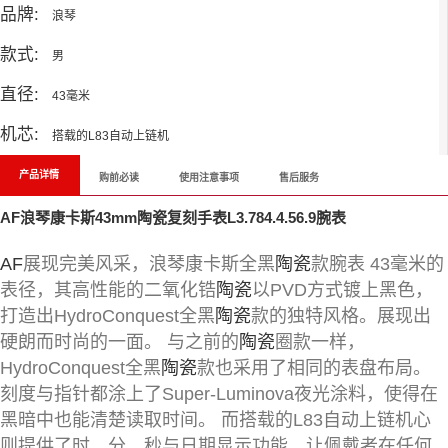
品牌:
浪琴
款式:
男
直径:
43毫米
机芯:
搭载的L83自动上链机
产品详情
购前必读
使用注意事项
售后服务
AF浪琴康卡斯43mm陶瓷复刻手表L3.784.4.56.9腕表
AF
展现完美风采，浪琴康卡斯全黑
陶瓷
款腕表 43毫米的
表径，其高性能的二氧化锆
陶瓷
以PVD方式镀上黑色，
打造出HydroConquest全黑
陶瓷
款的独特风格。展现出
硬朗而时尚的一面。 与之前的
陶瓷
圈款一样，
HydroConquest全黑
陶瓷
款也采用了相同的表盘布局。
刻度与指针都涂上了Super-Luminova夜光涂料，使得在
黑暗中也能清楚读取时间。 而搭载的L83自动上链机心
则提供了时、分、秒与日期显示功能，让佩戴者在任何