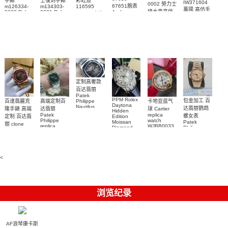
手錶
士復刻手錶
彩虹迪
IW371604
0002 勞力士
67651腕表
m126334-
m134303-
116595
萬國 高仿手
綠水鬼高仿
0002 Rolex
0001 Rolex
Audemars
RBOW 高仿
錶 腕表
Replica
Oyster
Piguet
手錶(绿水
手表腕錶
Perpetual
Replica
watch 腕表
鬼)Rolex
replica
Replica
watch 愛彼
Rolex watch
Green Dial
watch 腕表
高仿手錶
Rainbow
(Green
Submariner)
Replica
watch
定制高奢款
百达翡丽
Patek
PPM Rolex
包金加工 百
百達翡麗克
高端定制百
卡地亚蓝气
Philippe
Daytona
Nautilus
达翡丽鹦鹉
隆手錶 高端
达翡丽
球 Cartier
Hidden
replica
Patek
replica
螺女表
定制 百达翡
Edition
watch
Philippe
watch
Moissan
Patek
5711/111P-
丽 clone
replica
WJBB0033
Diamond
Philippe
Patek
001 百達翡
watches
Replica
卡地亞藍氣
replica
Philippe
5711/113P-
麗高仿手錶
Watch
watch
球高仿手錶
replica
001腕表百
7118/1R-
腕表
watches
腕表
010腕表
達翡麗復刻
5723/112R-
<
001腕表
手錶
浏览纪录
AF浪琴康卡斯