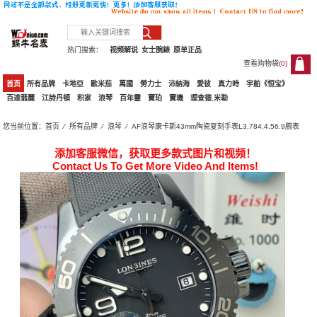
热门搜索：
视频解说
女士腕錶
原单正品
查看购物袋(
0
)
0
首页
所有品牌
卡地亞
歐米茄
萬國
勞力士
沛納海
愛彼
真力時
宇舶《恒宝》
百達翡麗
江詩丹頓
积家
浪琴
百年靈
寶珀
寶璣
理查德.米勒
您当前位置：
首页
⁄
所有品牌
⁄
浪琴
⁄ AF浪琴康卡斯43mm陶瓷复刻手表L3.784.4.56.9腕表
添加客服微信，获取更多款式图片和视频！
Contact Us To Get More Video And Items!