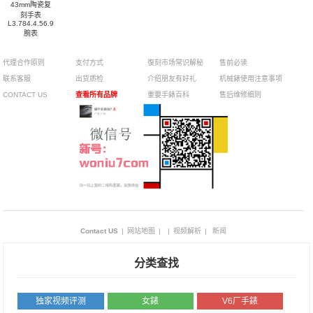
43mm陶瓷复
刻手表
L3.784.4.56.9
腕表
代理合作原则
支付方式
復刻市场常识解秘
售前必读
联系客服
出货质检
介绍朋友有好礼
机械錶使用注意事项
CONTACT US
查看所有品牌
重要手錶百科
售后维修细则
Contact US
|
网站地图
|
|
视频解析
|
新闻
分类查找
独家视频评测
女錶
V6厂手錶