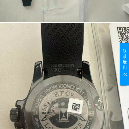
联
系
我
们