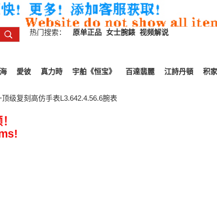
热门搜索：
原单正品
女士腕錶
视频解说
海
愛彼
真力時
宇舶《恒宝》
百達翡麗
江詩丹頓
积
级复刻高仿手表L3.642.4.56.6腕表
频！
ems!