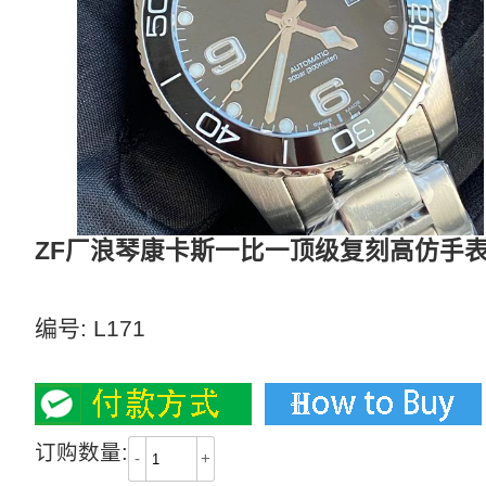
ZF厂浪琴康卡斯一比一顶级复刻高仿手表L3.6
ZF性价比之王——浪琴康卡斯水中霸主
编号:
L171
2800
订购数量:
-
+