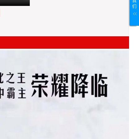
我
们
测