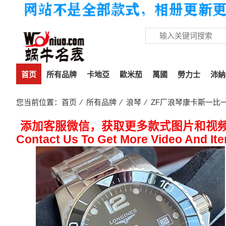
首页
所有品牌
卡地亞
歐米茄
萬國
勞力士
沛納
您当前位置：
首页
⁄
所有品牌
⁄
浪琴
⁄ ZF厂浪琴康卡斯一比一顶
添加客服微信，获取更多款式图片和视
Contact Us To Get More Video And It