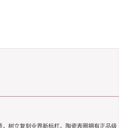
质，树立
复刻
业界新标杠。陶瓷表圈拥有正品级