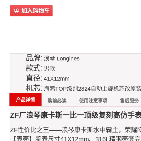
品牌:
浪琴 Longines
款式:
男款
直径:
41X12mm
机芯:
海鸥TOP级别2824自动上旋机芯改原装正
产品详情
购前必读
使用注意事项
售后服务
ZF厂浪琴康卡斯一比一顶级复刻高仿手表L3.6
ZF性价比之王——
浪琴
康卡斯水中霸主，荣耀
【表壳】腕表尺寸41X12mm。316L精钢壳