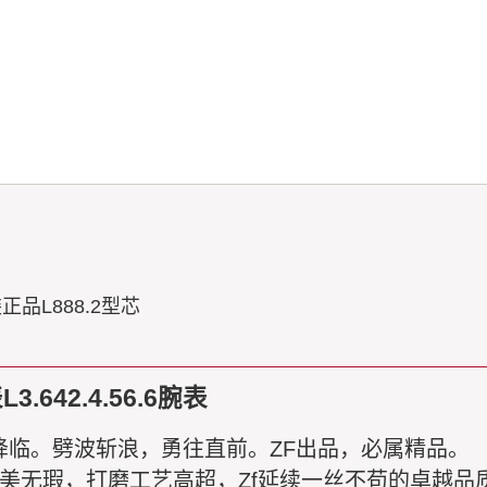
品L888.2型芯
42.4.56.6腕表
降临。劈波斩浪，勇往直前。ZF出品，必属精品。
套完美无瑕，打磨工艺高超，
Zf
延续一丝不苟的卓越品