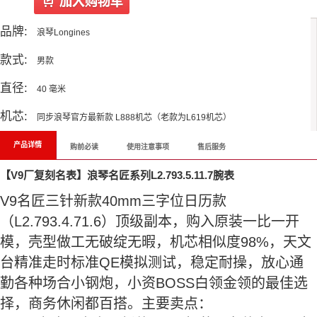
品牌:
浪琴Longines
款式:
男款
直径:
40 毫米
机芯:
同步浪琴官方最新款 L888机芯（老款为L619机芯）
产品详情
购前必读
使用注意事项
售后服务
【V9厂复刻名表】浪琴名匠系列L2.793.5.11.7腕表
V9名匠三针新款40mm三字位日历款
（L2.793.4.71.6）顶级副本，购入原装一比一开
模，壳型做工无破绽无暇，机芯相似度98%，天文
台精准走时标准QE模拟测试，稳定耐操，放心通
勤各种场合小钢炮，小资BOSS白领金领的最佳选
择，商务休闲都百搭。主要卖点：