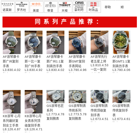
Friday
罗
穆勒
姆
诺莫斯
罗杰杜
豪利时
时尚品
美度
尊皇
天梭
彼
牌/原单
同系列产品推荐：
AF浪琴康卡
AF浪琴康卡
AF浪琴康卡
AF浪琴康卡
AF浪琴先行
AF浪琴康卡
斯广州复刻
斯一比一复
斯广州1:1复
斯GMT复刻
者五星上将
斯GMT1:1复
L3.810.4.53.0
手表
刻广州手表
刻高仿手表
手表网站
刻高仿手表
一比一复刻
L3.830.4.02.9
L3.830.4.92.6
L3.830.4.02.6
L3.790.4.96.9
L3.790.4.06.6
腕表
腕表
腕表
腕表
高仿手表
腕表
GS浪琴名匠
GS浪琴制表
GS浪琴制表
GS浪琴制表
系列
传统系列
传统顶级复
传统复刻手
L2.773.4.78.6
L2.773.5.78.7
刻手表
表
KB浪琴 心月
KB浪琴心月
复刻腕表
复刻腕表
L2.673.4.51.7
L2.673.4.61.2
系列最好复
女表系列顶
腕表
腕表
刻女士手表
级复刻手表
L8.126.4.87.6
L8.126.4.71.6
腕表
腕表