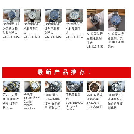
GS浪琴计时
GS浪琴名匠
GS浪琴名匠
GS浪琴名匠
码表名匠顶
八针复刻手
计时八针复
八针复刻手
级复刻手表
表
刻手表
表
AF浪琴先行
AF浪琴先行
L2.773.4.92.6
L2.773.4.78.3
L2.773.4.92.0
L2.773.4.71.2
者顶级复刻
者复刻手表
腕表
腕表
腕表
腕表
L3.821.4.93.6
手表
腕表
L3.812.4.53.2
腕表
最新产品推荐：
Rolex勞力士
劳力士大黄
卡地亚
宝玑传世系
DDF 百达翡
Rolex勞力士
PANTHÈRE
Solo迪通拿
蜂 迪通拿特
列
丽鹦鹉螺
迪通拿復古
Cartier
7057BB/G9/9W6
5711/1R-
復古 保羅紐
别版 復刻手
保羅紐曼復
replica
Breguet
001 高仿手
曼 系列高仿
錶Rolex
watches
刻手錶
replica
WJPN0016
錶 Patek
Bumblebee
Rolex Paul
復刻手錶
watches 寶
blaken
Philippe
Newman
卡地亞復刻
璣高仿手錶
Daytona
Nautilus
replica
手錶 腕表
Replica
replica
watch
腕表
Watch
watch