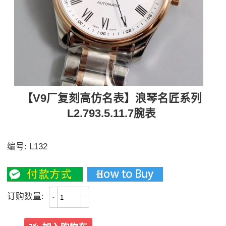
【V9厂复刻高仿名表】浪琴名匠系列
L2.793.5.11.7腕表
购入原装一比一开模，机芯相似度98%
编号:
L132
2900
订购数量:
-
+