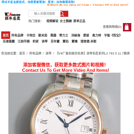
热门搜索：
视频解说
女士腕錶
原单正品
查看购物袋(
0
)
0
首页
所有品牌
卡地亞
歐米茄
萬國
勞力士
沛納海
愛彼
真力時
宇舶《恒宝》
百達翡麗
江詩丹頓
积家
浪琴
百年靈
寶珀
寶璣
理查德.米勒
您当前位置：
首页
⁄
所有品牌
⁄
浪琴
⁄ 【V9厂复刻高仿名表】浪琴名匠系列L2.793.5.11.7腕表
添加客服微信，获取更多款式图片和视频！
Contact Us To Get More Video And Items!