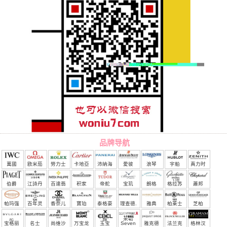
品牌导航
萬國
欧米茄
勞力士
卡地亞
沛納海
愛彼
浪琴
宇舶
真力时
（恒
伯爵
江詩丹
百達翡
积家
帝舵
宝玑
朗格
格拉苏
蕭邦
宝）
頓
麗
蒂
帕玛强
百年灵
香奈儿
寶珀
泰格豪
理查德.
雅典
柏莱士
芝柏
尼
雅
米勒
宝格丽
名士
尚维沙
万宝龙
玉宝
Seven
雅克德
法兰克
格林汉