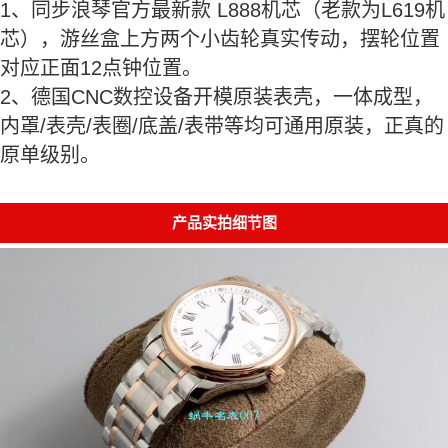
1、同步浪琴官方最新款 L888机芯（老款为L619机
芯），游丝盒上方两个小齿轮真实传动，摆轮位置
对应正面12点钟位置。
2、德国CNC数控设备开模原装表壳，一体成型，
内罩/表壳/表圈/底盖/表带等均可通用原装，正真的
原单级别。
产品实拍细节图