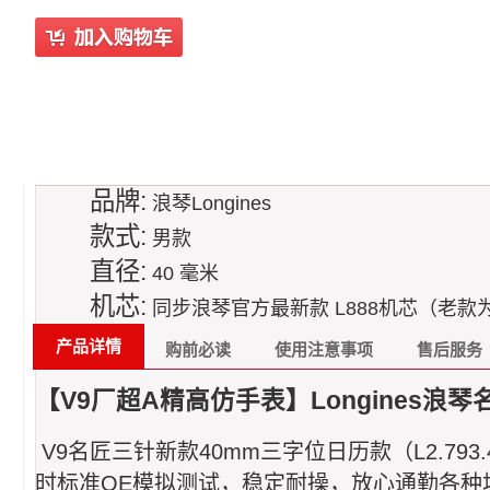
品牌:
浪琴Longines
款式:
男款
直径:
40 毫米
机芯:
同步浪琴官方最新款 L888机芯（老款为
产品详情
购前必读
使用注意事项
售后服务
【V9厂超A精高仿手表】Longines浪琴名匠系
V9名匠三针新款40mm三字位日历款（L2.7
时标准QE模拟测试，稳定耐操，放心通勤各种