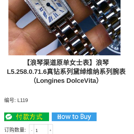
【浪琴渠道原单女士表】浪琴
L5.258.0.71.6真钻系列黛绰维纳系列腕表
（Longines DolceVita）
真钻，多面可选
编号:
L119
3600
订购数量:
-
+