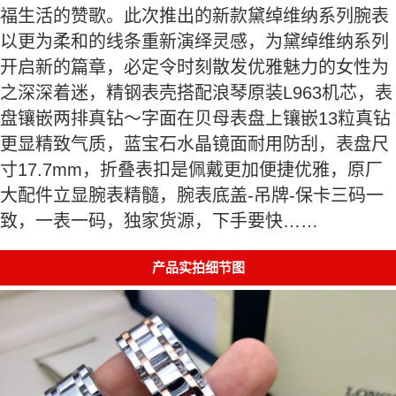
福生活的赞歌。此次推出的新款黛绰维纳系列腕表
以更为柔和的线条重新演绎灵感，为黛绰维纳系列
开启新的篇章，必定令时刻散发优雅魅力的女性为
之深深着迷，精钢表壳搭配浪琴原装L963机芯，表
盘镶嵌两排真钻～字面在贝母表盘上镶嵌13粒真钻
更显精致气质，蓝宝石水晶镜面耐用防刮，表盘尺
寸17.7mm，折叠表扣是佩戴更加便捷优雅，原厂
大配件立显腕表精髓，腕表底盖-吊牌-保卡三码一
致，一表一码，独家货源，下手要快……
产品实拍细节图