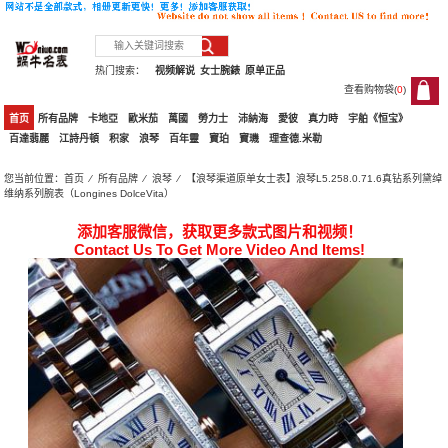
热门搜索：
视频解说
女士腕錶
原单正品
查看购物袋(
0
)
0
首页
所有品牌
卡地亞
歐米茄
萬國
勞力士
沛納海
愛彼
真力時
宇舶《恒宝》
百達翡麗
江詩丹頓
积家
浪琴
百年靈
寶珀
寶璣
理查德.米勒
您当前位置：
首页
⁄
所有品牌
⁄
浪琴
⁄ 【浪琴渠道原单女士表】浪琴L5.258.0.71.6真钻系列黛绰
维纳系列腕表（Longines DolceVita）
添加客服微信，获取更多款式图片和视频！
Contact Us To Get More Video And Items!