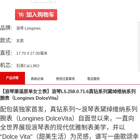
品牌:
浪琴 Longines
款式:
女款
直径:
17.70 X 27.00毫米
机芯:
石英Cal.L963
产品详情
购前必读
使用注意事项
售后服务
【浪琴渠道原单女士表】浪琴L5.258.0.71.6真钻系列黛绰维纳系列
腕表（Longines DolceVita）
配包装独家首发，真钻系列～浪琴表黛绰维纳系列
腕表（Longines DolceVita）自面世以来，一直向
全世界展现浪琴表的现代优雅制表美学，并以
“Dolce Vita”（甜美生活）为灵感，谱写一曲歌颂幸