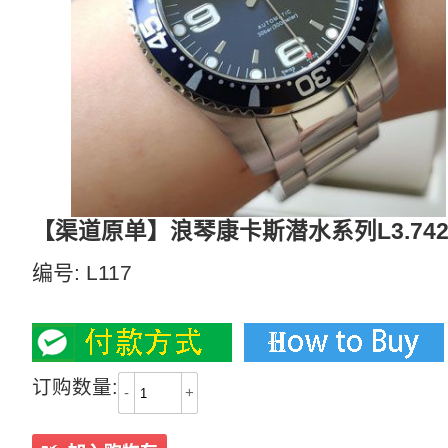
【渠道原单】浪琴康卡斯潜水系列L3.742.4
编号:
L117
4200
订购数量:
-
+