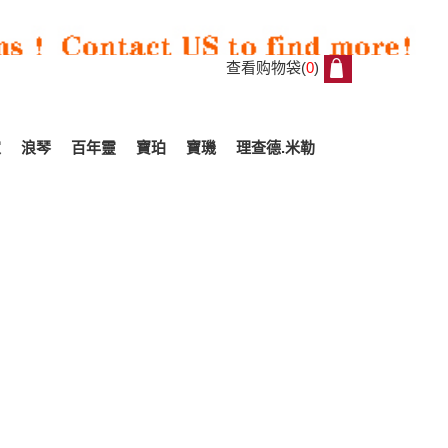
查看购物袋(
0
)
0
家
浪琴
百年靈
寶珀
寶璣
理查德.米勒