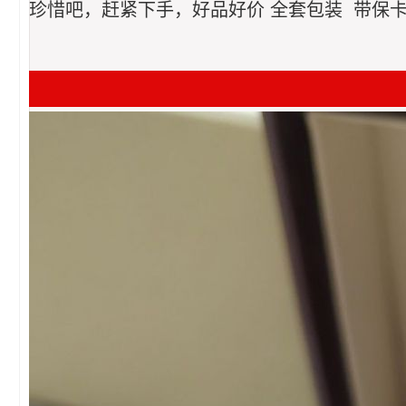
珍惜吧，赶紧下手，好品好价 全套包装 带保