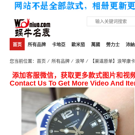
首页
所有品牌
卡地亞
歐米茄
萬國
勞力士
沛納
您当前位置：
首页
⁄
所有品牌
⁄
浪琴
⁄ 【渠道原单】浪琴康卡斯潜
添加客服微信，获取更多款式图片和视
Contact Us To Get More Video And It