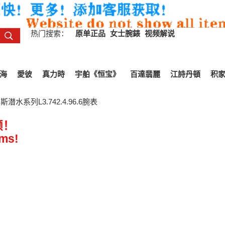
热门搜索：
原单正品
女士腕錶
视频解说
海
愛彼
真力時
宇舶《恒宝》
百達翡麗
江詩丹頓
积
水系列L3.742.4.96.6腕表
频！
ems!