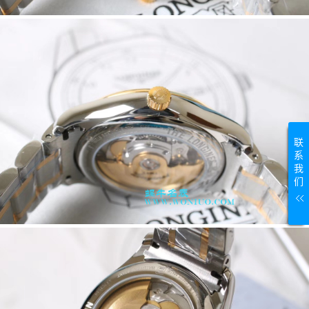
联
系
我
们