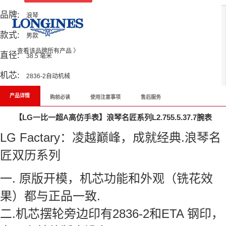
品牌:
浪琴
款式:
男款
查看该品牌所有产品 〉
直径:
38.5 毫米
机芯:
2836-2自动机械
产品详情
购前必读
使用注意事项
售后服务
【LG一比一超A高仿手表】浪琴名匠系列L2.755.5.37.7腕表
LG Factary：凌越巅峰，成就经典.浪琴名
匠双历系列
一. 原版开模，机芯功能和外观（铣花效
果）都与正品一致.
二.机芯摆轮旁边印有2836-2和ETA 钢印，