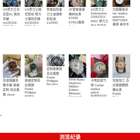
VS劳力士日
VS劳力士蚝
劳真钻包金
ZF爱彼皇家
VS劳力士
万国葡萄牙
Submariner
Iwc replica
志型41 高仿
式恒动 勞力
力士迪通拿
橡树女表
116610LV-
watches
67650
手錶
士復刻手錶
彩虹迪
IW371604
0002 勞力士
67651腕表
m126334-
m134303-
116595
萬國 高仿手
綠水鬼高仿
0002 Rolex
0001 Rolex
Audemars
RBOW 高仿
錶 腕表
Replica
Oyster
Piguet
手錶(绿水
手表腕錶
Perpetual
Replica
watch 腕表
鬼)Rolex
replica
Replica
watch 愛彼
Rolex watch
Green Dial
watch 腕表
高仿手錶
Rainbow
(Green
Submariner)
Replica
watch
定制高奢款
百达翡丽
Patek
PPM Rolex
包金加工 百
百達翡麗克
高端定制百
卡地亚蓝气
Philippe
Daytona
Nautilus
达翡丽鹦鹉
隆手錶 高端
达翡丽
球 Cartier
Hidden
replica
Patek
replica
螺女表
定制 百达翡
Edition
watch
Philippe
watch
Moissan
Patek
5711/111P-
丽 clone
replica
WJBB0033
Diamond
Philippe
Patek
001 百達翡
watches
Replica
卡地亞藍氣
replica
Philippe
5711/113P-
麗高仿手錶
Watch
watch
球高仿手錶
replica
001腕表百
7118/1R-
腕表
watches
腕表
010腕表
達翡麗復刻
5723/112R-
<
001腕表
手錶
浏览纪录