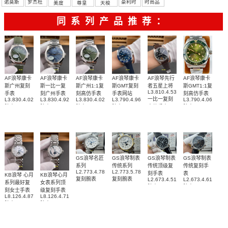
诺莫斯
罗杰杜
豪利时
时尚品
美度
尊皇
天梭
彼
牌/原单
同系列产品推荐：
AF浪琴康卡
AF浪琴康卡
AF浪琴康卡
AF浪琴康卡
AF浪琴先行
AF浪琴康卡
斯广州复刻
斯一比一复
斯广州1:1复
斯GMT复刻
者五星上将
斯GMT1:1复
L3.810.4.53.0
手表
刻广州手表
刻高仿手表
手表网站
刻高仿手表
一比一复刻
L3.830.4.02.9
L3.830.4.92.6
L3.830.4.02.6
L3.790.4.96.9
L3.790.4.06.6
腕表
腕表
腕表
腕表
高仿手表
腕表
GS浪琴名匠
GS浪琴制表
GS浪琴制表
GS浪琴制表
系列
传统系列
传统顶级复
传统复刻手
L2.773.4.78.6
L2.773.5.78.7
刻手表
表
KB浪琴 心月
KB浪琴心月
复刻腕表
复刻腕表
L2.673.4.51.7
L2.673.4.61.2
系列最好复
女表系列顶
腕表
腕表
刻女士手表
级复刻手表
L8.126.4.87.6
L8.126.4.71.6
腕表
腕表