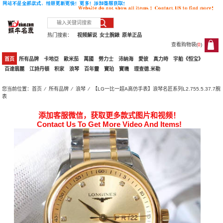
热门搜索：
视频解说
女士腕錶
原单正品
查看购物袋(
0
)
0
首页
所有品牌
卡地亞
歐米茄
萬國
勞力士
沛納海
愛彼
真力時
宇舶《恒宝》
百達翡麗
江詩丹頓
积家
浪琴
百年靈
寶珀
寶璣
理查德.米勒
您当前位置：
首页
⁄
所有品牌
⁄
浪琴
⁄ 【LG一比一超A高仿手表】浪琴名匠系列L2.755.5.37.7腕
表
添加客服微信，获取更多款式图片和视频！
Contact Us To Get More Video And Items!