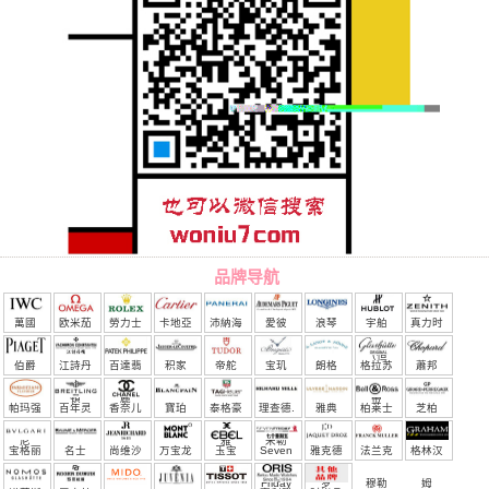
品牌导航
萬國
欧米茄
勞力士
卡地亞
沛納海
愛彼
浪琴
宇舶
真力时
（恒
伯爵
江詩丹
百達翡
积家
帝舵
宝玑
朗格
格拉苏
蕭邦
宝）
頓
麗
蒂
帕玛强
百年灵
香奈儿
寶珀
泰格豪
理查德.
雅典
柏莱士
芝柏
尼
雅
米勒
宝格丽
名士
尚维沙
万宝龙
玉宝
Seven
雅克德
法兰克
格林汉
Friday
罗
穆勒
姆