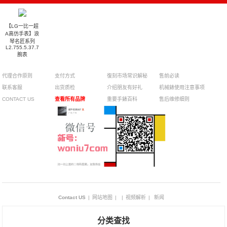
【LG一比一超
A高仿手表】浪
琴名匠系列
L2.755.5.37.7
腕表
代理合作原则
支付方式
復刻市场常识解秘
售前必读
联系客服
出货质检
介绍朋友有好礼
机械錶使用注意事项
CONTACT US
查看所有品牌
重要手錶百科
售后维修细则
Contact US
|
网站地图
|
|
视频解析
|
新闻
分类查找