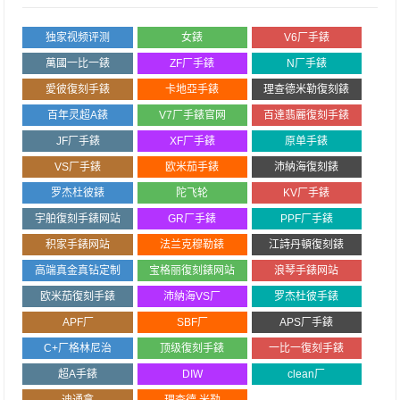
独家视频评测
女錶
V6厂手錶
萬國一比一錶
ZF厂手錶
N厂手錶
愛彼復刻手錶
卡地亞手錶
理查德米勒復刻錶
百年灵超A錶
V7厂手錶官网
百達翡麗復刻手錶
JF厂手錶
XF厂手錶
原单手錶
VS厂手錶
欧米茄手錶
沛納海復刻錶
罗杰杜彼錶
陀飞轮
KV厂手錶
宇舶復刻手錶网站
GR厂手錶
PPF厂手錶
积家手錶网站
法兰克穆勒錶
江詩丹頓復刻錶
高端真金真钻定制
宝格丽復刻錶网站
浪琴手錶网站
欧米茄復刻手錶
沛納海VS厂
罗杰杜彼手錶
APF厂
SBF厂
APS厂手錶
C+厂格林尼治
顶级復刻手錶
一比一復刻手錶
超A手錶
DIW
clean厂