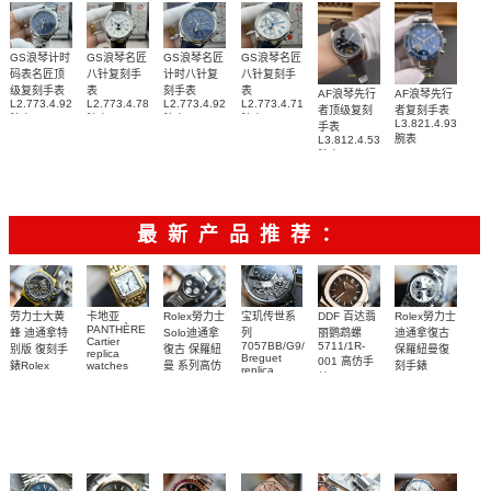
GS浪琴计时
GS浪琴名匠
GS浪琴名匠
GS浪琴名匠
码表名匠顶
八针复刻手
计时八针复
八针复刻手
级复刻手表
表
刻手表
表
AF浪琴先行
AF浪琴先行
L2.773.4.92.6
L2.773.4.78.3
L2.773.4.92.0
L2.773.4.71.2
者顶级复刻
者复刻手表
腕表
腕表
腕表
腕表
L3.821.4.93.6
手表
腕表
L3.812.4.53.2
腕表
最新产品推荐：
Rolex勞力士
劳力士大黄
卡地亚
宝玑传世系
DDF 百达翡
Rolex勞力士
PANTHÈRE
Solo迪通拿
蜂 迪通拿特
列
丽鹦鹉螺
迪通拿復古
Cartier
7057BB/G9/9W6
5711/1R-
復古 保羅紐
别版 復刻手
保羅紐曼復
replica
Breguet
001 高仿手
曼 系列高仿
錶Rolex
watches
刻手錶
replica
WJPN0016
錶 Patek
Bumblebee
Rolex Paul
復刻手錶
watches 寶
blaken
Philippe
Newman
卡地亞復刻
璣高仿手錶
Daytona
Nautilus
replica
手錶 腕表
Replica
replica
watch
腕表
Watch
watch