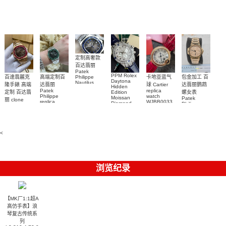
watch 腕表
鬼)Rolex
replica
Replica
watch 愛彼
Rolex watch
Green Dial
watch 腕表
高仿手錶
Rainbow
(Green
Submariner)
Replica
watch
定制高奢款
百达翡丽
Patek
PPM Rolex
包金加工 百
百達翡麗克
高端定制百
卡地亚蓝气
Philippe
Daytona
Nautilus
达翡丽鹦鹉
隆手錶 高端
达翡丽
球 Cartier
Hidden
replica
Patek
replica
螺女表
定制 百达翡
Edition
watch
Philippe
watch
Moissan
Patek
5711/111P-
丽 clone
replica
WJBB0033
Diamond
Philippe
Patek
001 百達翡
watches
Replica
卡地亞藍氣
replica
Philippe
5711/113P-
麗高仿手錶
Watch
watch
球高仿手錶
replica
001腕表百
7118/1R-
腕表
watches
腕表
010腕表
達翡麗復刻
5723/112R-
<
001腕表
手錶
浏览纪录
【MK厂1:1超A
高仿手表】浪
琴复古传统系
列