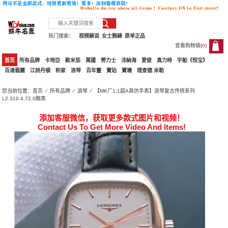
热门搜索：
视频解说
女士腕錶
原单正品
查看购物袋(
0
)
0
首页
所有品牌
卡地亞
歐米茄
萬國
勞力士
沛納海
愛彼
真力時
宇舶《恒宝》
百達翡麗
江詩丹頓
积家
浪琴
百年靈
寶珀
寶璣
理查德.米勒
您当前位置：
首页
⁄
所有品牌
⁄
浪琴
⁄ 【MK厂1:1超A高仿手表】浪琴复古传统系列
L2.310.4.72.0腕表
添加客服微信，获取更多款式图片和视频！
Contact Us To Get More Video And Items!