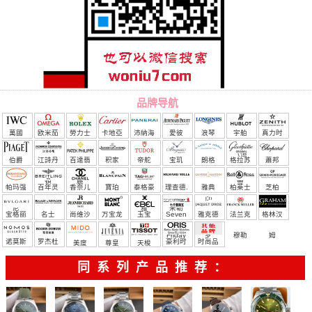
品牌导航
萬國
欧米茄
勞力士
卡地亞
沛納海
愛彼
浪琴
宇舶
真力时
（恒
伯爵
江詩丹
百達翡
积家
帝舵
宝玑
朗格
格拉苏
蕭邦
宝）
頓
麗
蒂
帕玛强
百年灵
香奈儿
寶珀
泰格豪
理查德.
雅典
柏莱士
芝柏
尼
雅
米勒
宝格丽
名士
尚维沙
万宝龙
玉宝
Seven
雅克德
法兰克
格林汉
Friday
罗
穆勒
姆
诺莫斯
罗杰杜
豪利时
时尚品
美度
尊皇
天梭
彼
牌/原单
同系列产品推荐：