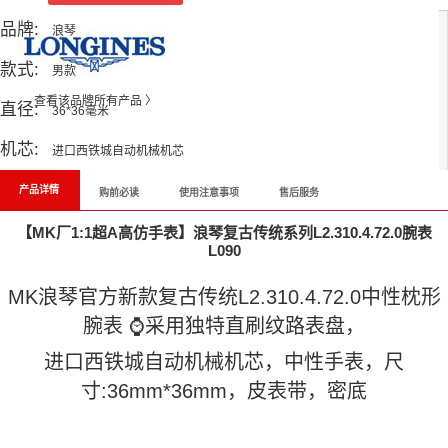
品牌:
浪琴
款式:
男款
查看该品牌所有产品 〉
直径:
36*36毫米
机芯:
进口西铁城自动机械机芯
产品详情
购前必读
使用注意事项
售后服务
【MK厂1:1超A高仿手表】浪琴复古传统系列L2.310.4.72.0腕表
L090
MK浪琴官方新款复古传统L2.310.4.72.0中性枕形
腕表 ⌚️采用独特直刷纹路表盘，
进口西铁城自动机械机芯，中性手表，尺
寸:36mm*36mm，皮表带，密底