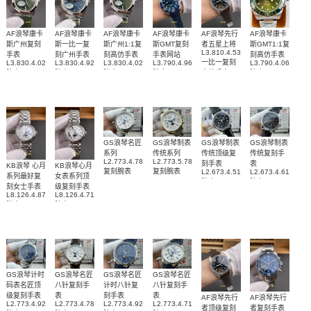
AF浪琴康卡
AF浪琴康卡
AF浪琴康卡
AF浪琴康卡
AF浪琴先行
AF浪琴康卡
斯广州复刻
斯一比一复
斯广州1:1复
斯GMT复刻
者五星上将
斯GMT1:1复
L3.810.4.53.0
手表
刻广州手表
刻高仿手表
手表网站
刻高仿手表
一比一复刻
L3.830.4.02.9
L3.830.4.92.6
L3.830.4.02.6
L3.790.4.96.9
L3.790.4.06.6
腕表
腕表
腕表
腕表
高仿手表
腕表
GS浪琴名匠
GS浪琴制表
GS浪琴制表
GS浪琴制表
系列
传统系列
传统顶级复
传统复刻手
L2.773.4.78.6
L2.773.5.78.7
刻手表
表
KB浪琴 心月
KB浪琴心月
复刻腕表
复刻腕表
L2.673.4.51.7
L2.673.4.61.2
系列最好复
女表系列顶
腕表
腕表
刻女士手表
级复刻手表
L8.126.4.87.6
L8.126.4.71.6
腕表
腕表
GS浪琴计时
GS浪琴名匠
GS浪琴名匠
GS浪琴名匠
码表名匠顶
八针复刻手
计时八针复
八针复刻手
级复刻手表
表
刻手表
表
AF浪琴先行
AF浪琴先行
L2.773.4.92.6
L2.773.4.78.3
L2.773.4.92.0
L2.773.4.71.2
者顶级复刻
者复刻手表