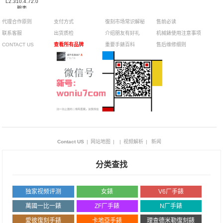
L2.310.4.72.0
腕表
代理合作原则
支付方式
復刻市场常识解秘
售前必读
联系客服
出货质检
介绍朋友有好礼
机械錶使用注意事项
CONTACT US
查看所有品牌
重要手錶百科
售后维修细则
Contact US
|
网站地图
|
|
视频解析
|
新闻
分类查找
独家视频评测
女錶
V6厂手錶
萬國一比一錶
ZF厂手錶
N厂手錶
愛彼復刻手錶
卡地亞手錶
理查德米勒復刻錶