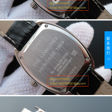
联
系
我
们