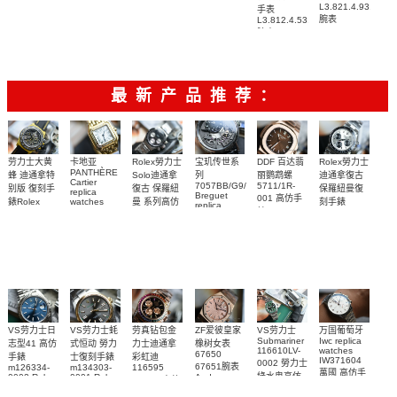
腕表
腕表
腕表
腕表
L3.821.4.93.6
手表
腕表
L3.812.4.53.2
腕表
最新产品推荐：
Rolex勞力士
劳力士大黄
卡地亚
宝玑传世系
DDF 百达翡
Rolex勞力士
PANTHÈRE
Solo迪通拿
蜂 迪通拿特
列
丽鹦鹉螺
迪通拿復古
Cartier
7057BB/G9/9W6
5711/1R-
復古 保羅紐
别版 復刻手
保羅紐曼復
replica
Breguet
001 高仿手
曼 系列高仿
錶Rolex
watches
刻手錶
replica
WJPN0016
錶 Patek
Bumblebee
Rolex Paul
復刻手錶
watches 寶
blaken
Philippe
Newman
卡地亞復刻
璣高仿手錶
Daytona
Nautilus
replica
手錶 腕表
Replica
replica
watch
腕表
Watch
watch
VS劳力士日
VS劳力士蚝
劳真钻包金
ZF爱彼皇家
VS劳力士
万国葡萄牙
Submariner
Iwc replica
志型41 高仿
式恒动 勞力
力士迪通拿
橡树女表
116610LV-
watches
67650
手錶
士復刻手錶
彩虹迪
IW371604
0002 勞力士
67651腕表
m126334-
m134303-
116595
萬國 高仿手
綠水鬼高仿
0002 Rolex
0001 Rolex
Audemars
RBOW 高仿
錶 腕表
Replica
Oyster
Piguet
手錶(绿水
手表腕錶
Perpetual
Replica