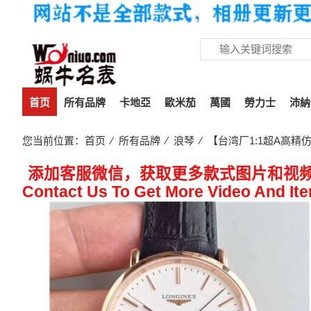
首页
所有品牌
卡地亞
歐米茄
萬國
勞力士
沛納
您当前位置：
首页
⁄
所有品牌
⁄
浪琴
⁄ 【台湾厂1:1超A高精仿手
添加客服微信，获取更多款式图片和视
Contact Us To Get More Video And It