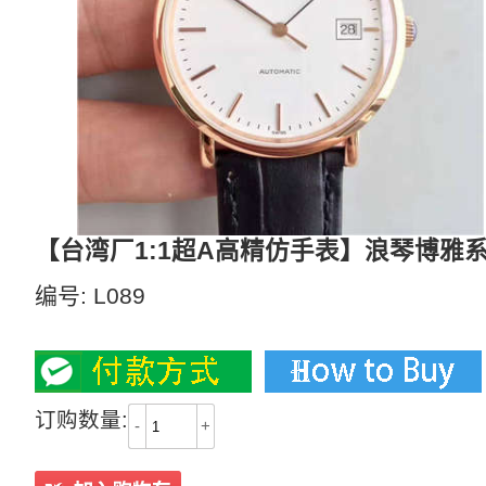
【台湾厂1:1超A高精仿手表】浪琴博雅系列L4
编号:
L089
2800
订购数量:
-
+