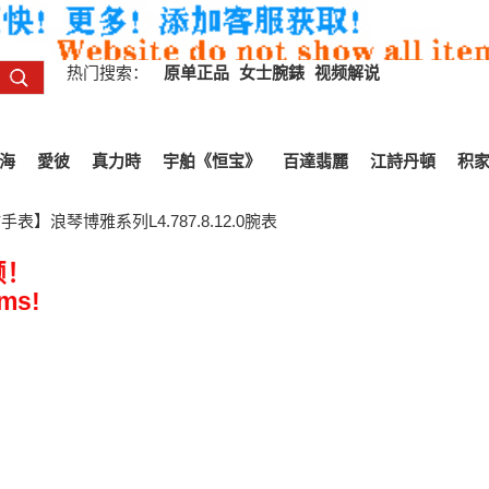
热门搜索：
原单正品
女士腕錶
视频解说
海
愛彼
真力時
宇舶《恒宝》
百達翡麗
江詩丹頓
积
表】浪琴博雅系列L4.787.8.12.0腕表
频！
ems!