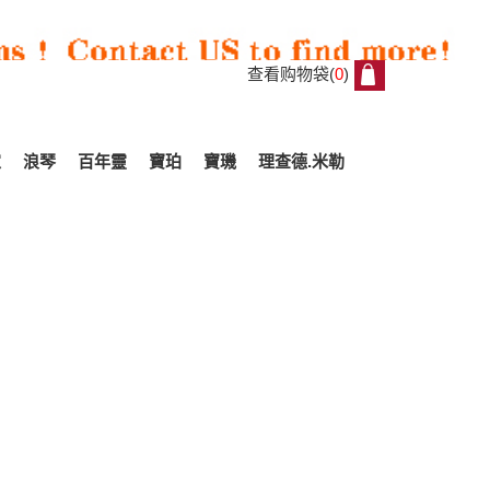
查看购物袋(
0
)
0
家
浪琴
百年靈
寶珀
寶璣
理查德.米勒