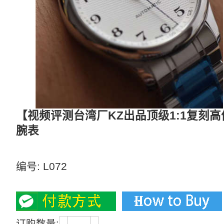
【视频评测台湾厂KZ出品顶级1:1复刻高仿手
腕表
《搭载瑞士原装ETA-2836机芯》
编号:
L072
4000
订购数量: