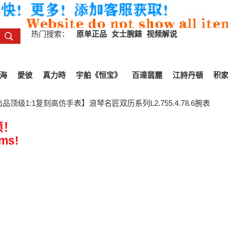
热门搜索：
原单正品
女士腕錶
视频解说
海
愛彼
真力時
宇舶《恒宝》
百達翡麗
江詩丹頓
积
顶级1:1复刻高仿手表】浪琴名匠双历系列L2.755.4.78.6腕表
频！
ems!