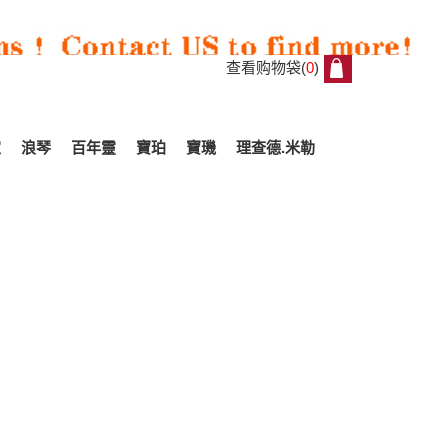
查看购物袋(
0
)
0
家
浪琴
百年靈
寶珀
寶璣
理查德.米勒