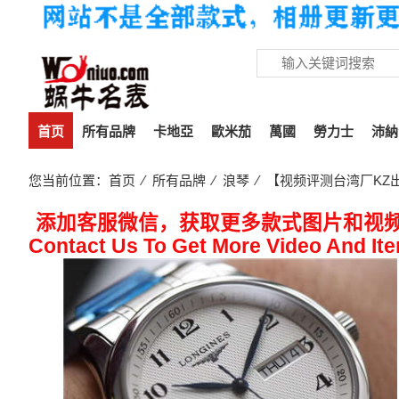
首页
所有品牌
卡地亞
歐米茄
萬國
勞力士
沛納
您当前位置：
首页
⁄
所有品牌
⁄
浪琴
⁄ 【视频评测台湾厂KZ出品
添加客服微信，获取更多款式图片和视
Contact Us To Get More Video And It