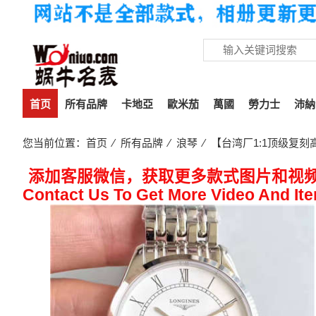
首页
所有品牌
卡地亞
歐米茄
萬國
勞力士
沛納
您当前位置：
首页
⁄
所有品牌
⁄
浪琴
⁄ 【台湾厂1:1顶级复刻高
添加客服微信，获取更多款式图片和视
Contact Us To Get More Video And It