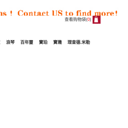
查看购物袋(
0
)
0
家
浪琴
百年靈
寶珀
寶璣
理查德.米勒