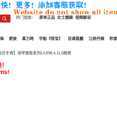
热门搜索：
原单正品
女士腕錶
视频解说
海
愛彼
真力時
宇舶《恒宝》
百達翡麗
江詩丹頓
积
仿手表】浪琴雅致系列L4.898.4.11.6腕表
频！
ems!