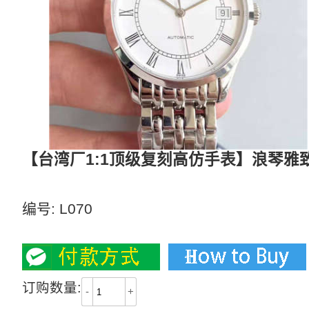
【台湾厂1:1顶级复刻高仿手表】浪琴雅致系列L
原装一比一开模，所有配件均与正品通用，真正的乱
编号:
L070
2800
订购数量:
-
+