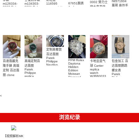
IW371604
0002 勞力士
67651腕表
m126334-
m134303-
116595
萬國 高仿手
綠水鬼高仿
0002 Rolex
0001 Rolex
Audemars
RBOW 高仿
錶 腕表
Replica
Oyster
Piguet
手錶(绿水
手表腕錶
Perpetual
Replica
watch 腕表
鬼)Rolex
replica
Replica
watch 愛彼
Rolex watch
Green Dial
watch 腕表
高仿手錶
Rainbow
(Green
Submariner)
Replica
watch
定制高奢款
百达翡丽
Patek
PPM Rolex
包金加工 百
百達翡麗克
高端定制百
卡地亚蓝气
Philippe
Daytona
Nautilus
达翡丽鹦鹉
隆手錶 高端
达翡丽
球 Cartier
Hidden
replica
Patek
replica
螺女表
定制 百达翡
Edition
watch
Philippe
watch
Moissan
Patek
5711/111P-
丽 clone
replica
WJBB0033
Diamond
Philippe
Patek
001 百達翡
watches
Replica
卡地亞藍氣
replica
Philippe
5711/113P-
麗高仿手錶
Watch
watch
球高仿手錶
replica
001腕表百
7118/1R-
腕表
watches
腕表
010腕表
達翡麗復刻
5723/112R-
<
001腕表
手錶
浏览纪录
【视频解析MK