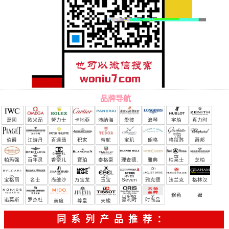
品牌导航
萬國
欧米茄
勞力士
卡地亞
沛納海
愛彼
浪琴
宇舶
真力时
（恒
伯爵
江詩丹
百達翡
积家
帝舵
宝玑
朗格
格拉苏
蕭邦
宝）
頓
麗
蒂
帕玛强
百年灵
香奈儿
寶珀
泰格豪
理查德.
雅典
柏莱士
芝柏
尼
雅
米勒
宝格丽
名士
尚维沙
万宝龙
玉宝
Seven
雅克德
法兰克
格林汉
Friday
罗
穆勒
姆
诺莫斯
罗杰杜
豪利时
时尚品
美度
尊皇
天梭
彼
牌/原单
同系列产品推荐：