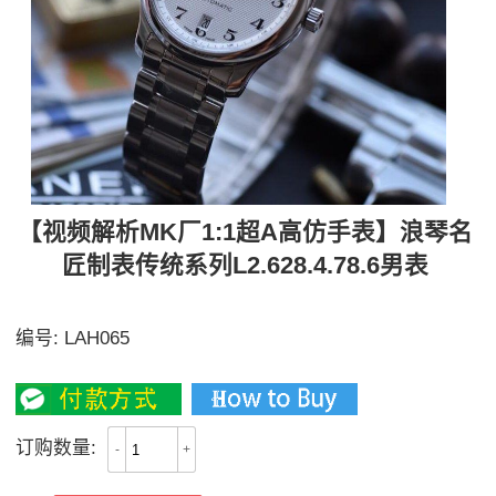
【视频解析MK厂1:1超A高仿手表】浪琴名
匠制表传统系列L2.628.4.78.6男表
【独家视频讲解、实力取胜】
编号:
LAH065
2500
订购数量:
-
+