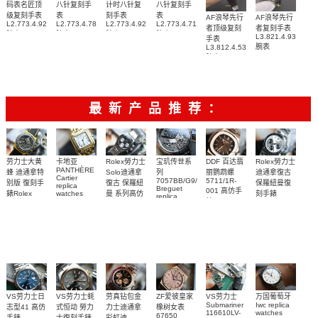
码表名匠顶
八针复刻手
计时八针复
八针复刻手
级复刻手表
表
刻手表
表
AF浪琴先行
AF浪琴先行
L2.773.4.92.6
L2.773.4.78.3
L2.773.4.92.0
L2.773.4.71.2
者顶级复刻
者复刻手表
腕表
腕表
腕表
腕表
L3.821.4.93.6
手表
腕表
L3.812.4.53.2
腕表
最新产品推荐：
Rolex勞力士
劳力士大黄
卡地亚
宝玑传世系
DDF 百达翡
Rolex勞力士
PANTHÈRE
Solo迪通拿
蜂 迪通拿特
列
丽鹦鹉螺
迪通拿復古
Cartier
7057BB/G9/9W6
5711/1R-
復古 保羅紐
别版 復刻手
保羅紐曼復
replica
Breguet
001 高仿手
曼 系列高仿
錶Rolex
watches
刻手錶
replica
WJPN0016
錶 Patek
Bumblebee
Rolex Paul
復刻手錶
watches 寶
blaken
Philippe
Newman
卡地亞復刻
璣高仿手錶
Daytona
Nautilus
replica
手錶 腕表
Replica
replica
watch
腕表
Watch
watch
VS劳力士日
VS劳力士蚝
劳真钻包金
ZF爱彼皇家
VS劳力士
万国葡萄牙
Submariner
Iwc replica
志型41 高仿
式恒动 勞力
力士迪通拿
橡树女表
116610LV-
watches
67650
手錶
士復刻手錶
彩虹迪