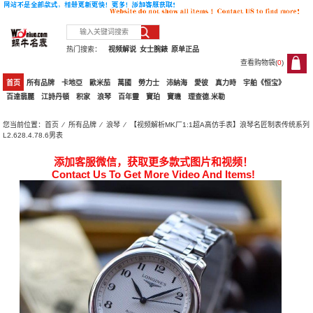
热门搜索：
视频解说
女士腕錶
原单正品
查看购物袋(
0
)
0
首页
所有品牌
卡地亞
歐米茄
萬國
勞力士
沛納海
愛彼
真力時
宇舶《恒宝》
百達翡麗
江詩丹頓
积家
浪琴
百年靈
寶珀
寶璣
理查德.米勒
您当前位置：
首页
⁄
所有品牌
⁄
浪琴
⁄ 【视频解析MK厂1:1超A高仿手表】浪琴名匠制表传统系列
L2.628.4.78.6男表
添加客服微信，获取更多款式图片和视频！
Contact Us To Get More Video And Items!