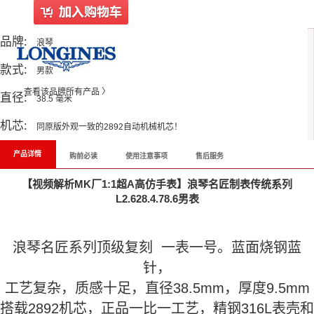
品牌:
浪琴
款式:
男款
查看该品牌所有产品 〉
直径:
38.5 毫米
机芯:
同原版外观一致的2892自动机械机芯！
产品详情
购前必读
使用注意事项
售后服务
【视频解析MK厂1:1超A高仿手表】浪琴名匠制表传统系列
L2.628.4.78.6男表
浪琴名匠系列顶级复刻 一表一号。蓝面烧钢蓝
针，
工艺复杂，质感十足，直径38.5mm，厚度9.5mm
搭载2892机芯，正品一比一工艺，精钢316L表壳和