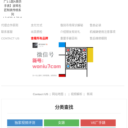
厂1:1超A高仿
手表】浪琴名
匠制表传统系
列
L2.628.4.78.6
男表
代理合作原则
支付方式
復刻市场常识解秘
售前必读
联系客服
出货质检
介绍朋友有好礼
机械錶使用注意事项
CONTACT US
查看所有品牌
重要手錶百科
售后维修细则
Contact US
|
网站地图
|
|
视频解析
|
新闻
分类查找
独家视频评测
女錶
V6厂手錶