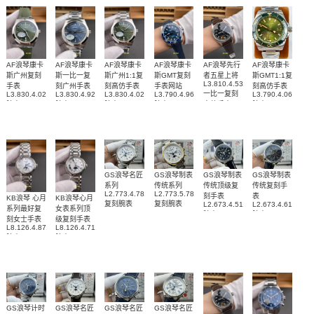
AF浪琴康卡
AF浪琴康卡
AF浪琴康卡
AF浪琴康卡
AF浪琴先行
AF浪琴康卡
斯广州复刻
斯一比一复
斯广州1:1复
斯GMT复刻
者五星上将
斯GMT1:1复
L3.810.4.53.0
手表
刻广州手表
刻高仿手表
手表网站
刻高仿手表
一比一复刻
L3.830.4.02.9
L3.830.4.92.6
L3.830.4.02.6
L3.790.4.96.9
L3.790.4.06.6
腕表
腕表
腕表
腕表
高仿手表
腕表
GS浪琴名匠
GS浪琴制表
GS浪琴制表
GS浪琴制表
系列
传统系列
传统顶级复
传统复刻手
L2.773.4.78.6
L2.773.5.78.7
刻手表
表
KB浪琴 心月
KB浪琴心月
复刻腕表
复刻腕表
L2.673.4.51.7
L2.673.4.61.2
系列最好复
女表系列顶
腕表
腕表
刻女士手表
级复刻手表
L8.126.4.87.6
L8.126.4.71.6
腕表
腕表
GS浪琴计时
GS浪琴名匠
GS浪琴名匠
GS浪琴名匠