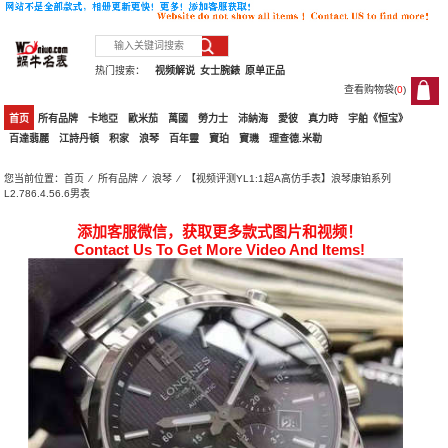
热门搜索：
视频解说
女士腕錶
原单正品
查看购物袋(
0
)
0
首页
所有品牌
卡地亞
歐米茄
萬國
勞力士
沛納海
愛彼
真力時
宇舶《恒宝》
百達翡麗
江詩丹頓
积家
浪琴
百年靈
寶珀
寶璣
理查德.米勒
您当前位置：
首页
⁄
所有品牌
⁄
浪琴
⁄ 【视频评测YL1:1超A高仿手表】浪琴康铂系列
L2.786.4.56.6男表
添加客服微信，获取更多款式图片和视频！
Contact Us To Get More Video And Items!