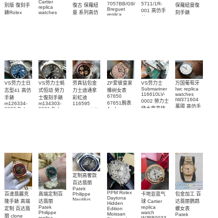
Cartier
7057BB/G9/9W6
5711/1R-
復古 保羅紐
别版 復刻手
保羅紐曼復
replica
Breguet
001 高仿手
曼 系列高仿
錶Rolex
watches
刻手錶
replica
WJPN0016
錶 Patek
Bumblebee
Rolex Paul
復刻手錶
watches 寶
blaken
Philippe
Newman
卡地亞復刻
璣高仿手錶
Daytona
Nautilus
replica
手錶 腕表
Replica
replica
watch
腕表
Watch
watch
VS劳力士日
VS劳力士蚝
劳真钻包金
ZF爱彼皇家
VS劳力士
万国葡萄牙
Submariner
Iwc replica
志型41 高仿
式恒动 勞力
力士迪通拿
橡树女表
116610LV-
watches
67650
手錶
士復刻手錶
彩虹迪
IW371604
0002 勞力士
67651腕表
m126334-
m134303-
116595
萬國 高仿手
綠水鬼高仿
0002 Rolex
0001 Rolex
Audemars
RBOW 高仿
錶 腕表
Replica
Oyster
Piguet
手錶(绿水
手表腕錶
Perpetual
Replica
watch 腕表
鬼)Rolex
replica
Replica
watch 愛彼
Rolex watch
Green Dial
watch 腕表
高仿手錶
Rainbow
(Green
Submariner)
Replica
watch
定制高奢款
百达翡丽
Patek
PPM Rolex
包金加工 百
百達翡麗克
高端定制百
卡地亚蓝气
Philippe
Daytona
Nautilus
达翡丽鹦鹉
隆手錶 高端
达翡丽
球 Cartier
Hidden
replica
Patek
replica
螺女表
定制 百达翡
Edition
watch
Philippe
watch
Moissan
Patek
5711/111P-
丽 clone
replica
WJBB0033