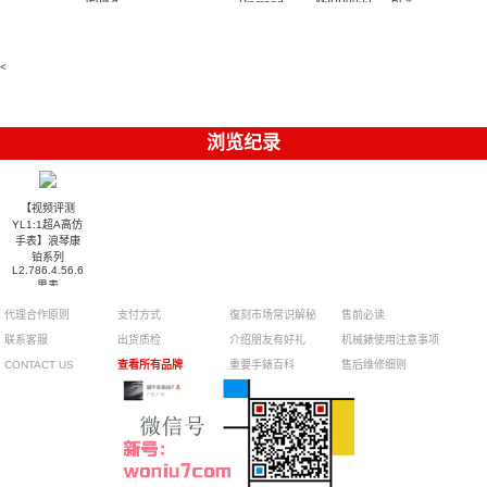
Diamond
Philippe
Patek
001 百達翡
watches
Replica
卡地亞藍氣
replica
Philippe
5711/113P-
麗高仿手錶
Watch
watch
球高仿手錶
replica
001腕表百
7118/1R-
腕表
watches
腕表
010腕表
達翡麗復刻
5723/112R-
<
001腕表
手錶
浏览纪录
【视频评测
YL1:1超A高仿
手表】浪琴康
铂系列
L2.786.4.56.6
男表
代理合作原则
支付方式
復刻市场常识解秘
售前必读
联系客服
出货质检
介绍朋友有好礼
机械錶使用注意事项
CONTACT US
查看所有品牌
重要手錶百科
售后维修细则