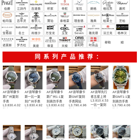
（恒
伯爵
江詩丹
百達翡
积家
帝舵
宝玑
朗格
格拉苏
蕭邦
宝）
頓
麗
蒂
帕玛强
百年灵
香奈儿
寶珀
泰格豪
理查德.
雅典
柏莱士
芝柏
尼
雅
米勒
宝格丽
名士
尚维沙
万宝龙
玉宝
Seven
雅克德
法兰克
格林汉
Friday
罗
穆勒
姆
诺莫斯
罗杰杜
豪利时
时尚品
美度
尊皇
天梭
彼
牌/原单
同系列产品推荐：
AF浪琴康卡
AF浪琴康卡
AF浪琴康卡
AF浪琴康卡
AF浪琴先行
AF浪琴康卡
斯广州复刻
斯一比一复
斯广州1:1复
斯GMT复刻
者五星上将
斯GMT1:1复
L3.810.4.53.0
手表
刻广州手表
刻高仿手表
手表网站
刻高仿手表
一比一复刻
L3.830.4.02.9
L3.830.4.92.6
L3.830.4.02.6
L3.790.4.96.9
L3.790.4.06.6
腕表
腕表
腕表
腕表
高仿手表
腕表