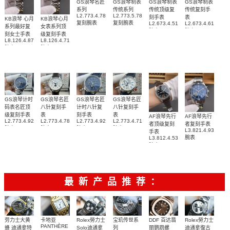
GS浪琴名匠
GS浪琴制表
GS浪琴制表
GS浪琴制表
系列
传统系列
传统顶级复
传统复刻手
L2.773.4.78.6
L2.773.5.78.7
刻手表
表
KB浪琴 心月
KB浪琴心月
复刻腕表
复刻腕表
L2.673.4.51.7
L2.673.4.61.2
系列最好复
女表系列顶
腕表
腕表
刻女士手表
级复刻手表
L8.126.4.87.6
L8.126.4.71.6
腕表
腕表
GS浪琴计时
GS浪琴名匠
GS浪琴名匠
GS浪琴名匠
码表名匠顶
八针复刻手
计时八针复
八针复刻手
级复刻手表
表
刻手表
表
AF浪琴先行
AF浪琴先行
L2.773.4.92.6
L2.773.4.78.3
L2.773.4.92.0
L2.773.4.71.2
者顶级复刻
者复刻手表
腕表
腕表
腕表
腕表
L3.821.4.93.6
手表
腕表
L3.812.4.53.2
腕表
最新产品推荐：
Rolex勞力士
劳力士大黄
卡地亚
宝玑传世系
DDF 百达翡
Rolex勞力士
PANTHÈRE
Solo迪通拿
蜂 迪通拿特
列
丽鹦鹉螺
迪通拿復古