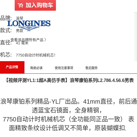
品牌:
浪琴
款式:
男款
查看该品牌所有产品 〉
直径:
41 毫米
机芯:
7750自动计时机械机芯！
产品详情
购前必读
使用注意事项
售后服务
【视频评测YL1:1超A高仿手表】浪琴康铂系列L2.786.4.56.6男表
浪琴康铂系列精品-YL厂出品。41mm直径，前后通
透蓝宝石镜面，全身精钢，
7750自动计时机械机芯（全功能同正品一致） 表
面精致条纹设计低调又不简单，原装蝴蝶扣
。