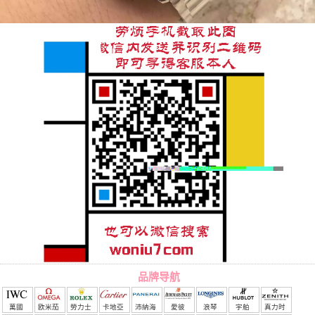
品牌导航
萬國
欧米茄
勞力士
卡地亞
沛納海
愛彼
浪琴
宇舶
真力时