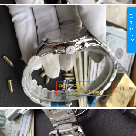
联
系
我
们