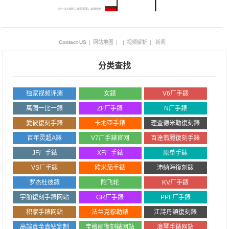
Contact US
|
网站地图
|
|
视频解析
|
新闻
分类查找
独家视频评测
女錶
V6厂手錶
萬國一比一錶
ZF厂手錶
N厂手錶
愛彼復刻手錶
卡地亞手錶
理查德米勒復刻錶
百年灵超A錶
V7厂手錶官网
百達翡麗復刻手錶
JF厂手錶
XF厂手錶
原单手錶
VS厂手錶
欧米茄手錶
沛納海復刻錶
罗杰杜彼錶
陀飞轮
KV厂手錶
宇舶復刻手錶网站
GR厂手錶
PPF厂手錶
积家手錶网站
法兰克穆勒錶
江詩丹頓復刻錶
高端真金真钻定制
宝格丽復刻錶网站
浪琴手錶网站