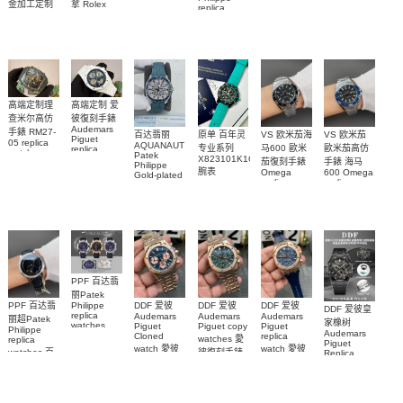
M79000-
replica
手錶
金加工定制
拿 Rolex
replica
watch
0001 高仿手
PAM1698
Daytona
勞力士包金
watch百达翡
m134303-
replica
錶腕表
腕表
復刻手錶
0001高仿手
丽
watch
Rolex
custom gold
AQUANAUT
錶腕表
replica
and
5267/200A-
watch
diamonds
011復刻手錶
m126508-
腕表
0003腕表
高端定制理
高端定制 爱
查米尔高仿
彼復刻手錶
Audemars
手錶 RM27-
百达翡丽
原单 百年灵
VS 欧米茄海
VS 欧米茄
Piguet
05 replica
AQUANAUT
专业系列
马600 歐米
歐米茄高仿
replica
watch
Patek
watches
X823101K1C1S1
茄復刻手錶
手錶 海马
Richard
Philippe
26579CB.OO.1225CB.01
腕表
Mille RM 27-
Omega
600 Omega
Gold-plated
腕表
replica
replica
real
05腕表
watches
watches
diamonds
217.30.42.21.01.001
217.30.42.21.01.
Replica
watch
腕表
腕表
5268/461G-
001包金真
钻 腕表
PPF 百达翡
丽Patek
Philippe
PPF 百达翡
DDF 爱彼
DDF 爱彼
DDF 爱彼
DDF 爱彼皇
replica
Audemars
Audemars
Audemars
丽超Patek
家橡树
watches
Piguet
Piguet copy
Piguet
Philippe
Audemars
6102R-001
Cloned
replica
watches 愛
replica
Piguet
百達翡麗高
watch 愛彼
watch 愛彼
watches 百
彼復刻手錶
Replica
仿手錶 腕表
高仿手錶
高仿手錶
watch
26240OR.OO.1320OR.08
99999
達翡麗復刻
99999
26240CE.OO.122
26239OR.OO.1220OR.01
26240OR.OO.D315CR.02
腕表
手錶
26240CE.OO.122
腕表
腕表
6104G-001
腕表
腕表