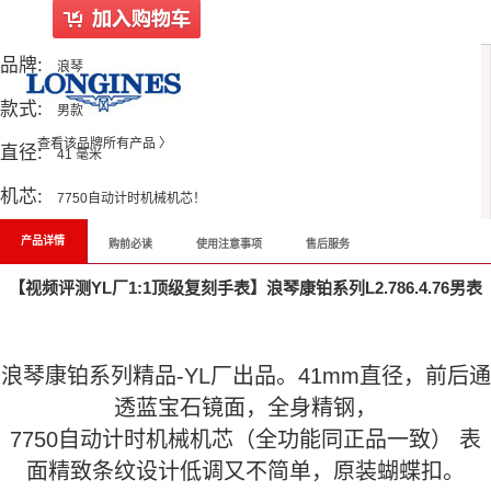
品牌:
浪琴
款式:
男款
查看该品牌所有产品 〉
直径:
41 毫米
机芯:
7750自动计时机械机芯！
产品详情
购前必读
使用注意事项
售后服务
【视频评测YL厂1:1顶级复刻手表】浪琴康铂系列L2.786.4.76男表
浪琴康铂系列精品-YL厂出品。41mm直径，前后通
透蓝宝石镜面，全身精钢，
7750自动计时机械机芯（全功能同正品一致） 表
面精致条纹设计低调又不简单，原装蝴蝶扣。