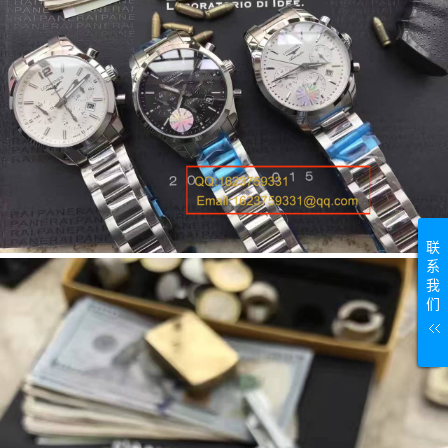
联
系
我
们