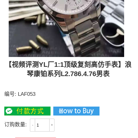
【视频评测YL厂1:1顶级复刻高仿手表】浪
琴康铂系列L2.786.4.76男表
【独家视频讲解、实力取胜】
编号:
LAF053
2500
订购数量:
-
+