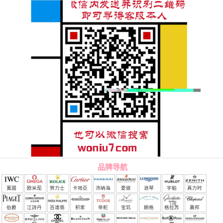
品牌导航
萬國
欧米茄
勞力士
卡地亞
沛納海
愛彼
浪琴
宇舶
真力时
（恒
伯爵
江詩丹
百達翡
积家
帝舵
宝玑
朗格
格拉苏
蕭邦
宝）
頓
麗
蒂