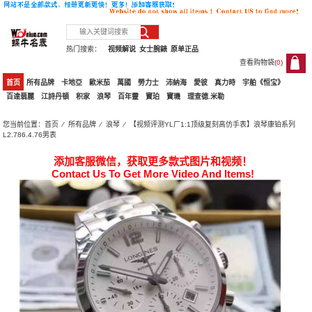
热门搜索：
视频解说
女士腕錶
原单正品
查看购物袋(
0
)
0
首页
所有品牌
卡地亞
歐米茄
萬國
勞力士
沛納海
愛彼
真力時
宇舶《恒宝》
百達翡麗
江詩丹頓
积家
浪琴
百年靈
寶珀
寶璣
理查德.米勒
您当前位置：
首页
⁄
所有品牌
⁄
浪琴
⁄ 【视频评测YL厂1:1顶级复刻高仿手表】浪琴康铂系列
L2.786.4.76男表
添加客服微信，获取更多款式图片和视频！
Contact Us To Get More Video And Items!