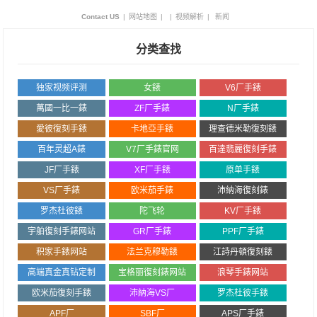
Contact US
|
网站地图
|
|
视频解析
|
新闻
分类查找
独家视频评测
女錶
V6厂手錶
萬國一比一錶
ZF厂手錶
N厂手錶
愛彼復刻手錶
卡地亞手錶
理查德米勒復刻錶
百年灵超A錶
V7厂手錶官网
百達翡麗復刻手錶
JF厂手錶
XF厂手錶
原单手錶
VS厂手錶
欧米茄手錶
沛納海復刻錶
罗杰杜彼錶
陀飞轮
KV厂手錶
宇舶復刻手錶网站
GR厂手錶
PPF厂手錶
积家手錶网站
法兰克穆勒錶
江詩丹頓復刻錶
高端真金真钻定制
宝格丽復刻錶网站
浪琴手錶网站
欧米茄復刻手錶
沛納海VS厂
罗杰杜彼手錶
APF厂
SBF厂
APS厂手錶