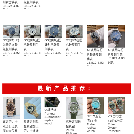
腕表
腕表
刻女士手表
级复刻手表
L8.126.4.87.6
L8.126.4.71.6
腕表
腕表
GS浪琴计时
GS浪琴名匠
GS浪琴名匠
GS浪琴名匠
码表名匠顶
八针复刻手
计时八针复
八针复刻手
级复刻手表
表
刻手表
表
AF浪琴先行
AF浪琴先行
L2.773.4.92.6
L2.773.4.78.3
L2.773.4.92.0
L2.773.4.71.2
者顶级复刻
者复刻手表
腕表
腕表
腕表
腕表
L3.821.4.93.6
手表
腕表
L3.812.4.53.2
腕表
最新产品推荐：
vs沛纳海
Panerai
DIF 帝舵碧
VS 劳力士
Submariner
replica
湾54 型
41蚝式恒动
客定劳力士
改装定制包
高级定制包
watch
Tudor
Rolex
双历日志表
金真钻加工
金真钻
PAM01698
replica
Oyster
Patek
沛納海高仿
面18K包厚
劳力士迪通
watch
Perpetual
Philippe