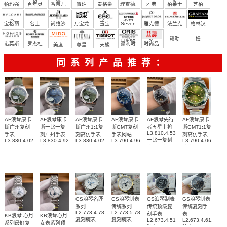
帕玛强
百年灵
香奈儿
寶珀
泰格豪
理查德.
雅典
柏莱士
芝柏
尼
雅
米勒
宝格丽
名士
尚维沙
万宝龙
玉宝
Seven
雅克德
法兰克
格林汉
Friday
罗
穆勒
姆
诺莫斯
罗杰杜
豪利时
时尚品
美度
尊皇
天梭
彼
牌/原单
同系列产品推荐：
AF浪琴康卡
AF浪琴康卡
AF浪琴康卡
AF浪琴康卡
AF浪琴先行
AF浪琴康卡
斯广州复刻
斯一比一复
斯广州1:1复
斯GMT复刻
者五星上将
斯GMT1:1复
L3.810.4.53.0
手表
刻广州手表
刻高仿手表
手表网站
刻高仿手表
一比一复刻
L3.830.4.02.9
L3.830.4.92.6
L3.830.4.02.6
L3.790.4.96.9
L3.790.4.06.6
腕表
腕表
腕表
腕表
高仿手表
腕表
GS浪琴名匠
GS浪琴制表
GS浪琴制表
GS浪琴制表
系列
传统系列
传统顶级复
传统复刻手
L2.773.4.78.6
L2.773.5.78.7
刻手表
表
KB浪琴 心月
KB浪琴心月
复刻腕表
复刻腕表
L2.673.4.51.7
L2.673.4.61.2
系列最好复
女表系列顶