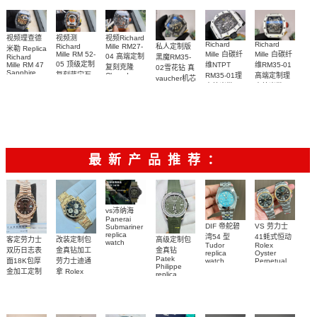
视频Richard
视频理查德
视频测
Richard
Richard
私人定制版
Mille RM27-
Richard
米勒 Replica
Mille 白碳纤
Mille 白碳纤
Mille RM 52-
04 高端定制
黑魔RM35-
Richard
05 顶级定制
维NTPT
维RM35-01
Mille RM 47
复刻克隆
02雪花钻 真
Sapphire
复刻蓝宝石
RM35-01理
高端定制理
Cloned
vaucher机芯
case watch
Sapphire
太空人RM
查德米勒
查德米勒
Richard
腕表
RM 27-04腕
52-05手表
Mille 改装手
vaucher机芯
vaucher机芯
表
表
手表 一比一
RM 35-01手
复刻
表
最新产品推荐：
vs沛纳海
Panerai
DIF 帝舵碧
VS 劳力士
Submariner
replica
湾54 型
41蚝式恒动
客定劳力士
改装定制包
高级定制包
watch
Tudor
Rolex
双历日志表
金真钻加工
金真钻
PAM01698
replica
Oyster
Patek
沛納海高仿
面18K包厚
劳力士迪通
watch
Perpetual
Philippe
M79000-
replica
手錶
金加工定制
拿 Rolex
replica
watch
0001 高仿手
PAM1698
Daytona
勞力士包金
watch百达翡
m134303-
replica
錶腕表
腕表
復刻手錶
0001高仿手
丽
watch
Rolex
custom gold
AQUANAUT
錶腕表
replica
and
5267/200A-
watch