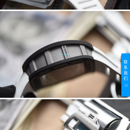
联
系
我
们