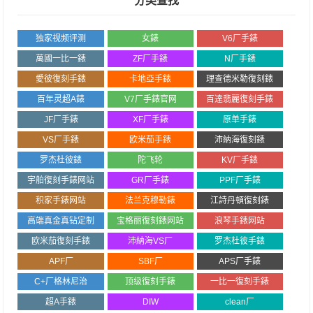
分类查找
独家视频评测
女錶
V6厂手錶
萬國一比一錶
ZF厂手錶
N厂手錶
愛彼復刻手錶
卡地亞手錶
理查德米勒復刻錶
百年灵超A錶
V7厂手錶官网
百達翡麗復刻手錶
JF厂手錶
XF厂手錶
原单手錶
VS厂手錶
欧米茄手錶
沛納海復刻錶
罗杰杜彼錶
陀飞轮
KV厂手錶
宇舶復刻手錶网站
GR厂手錶
PPF厂手錶
积家手錶网站
法兰克穆勒錶
江詩丹頓復刻錶
高端真金真钻定制
宝格丽復刻錶网站
浪琴手錶网站
欧米茄復刻手錶
沛納海VS厂
罗杰杜彼手錶
APF厂
SBF厂
APS厂手錶
C+厂格林尼治
顶级復刻手錶
一比一復刻手錶
超A手錶
DIW
clean厂