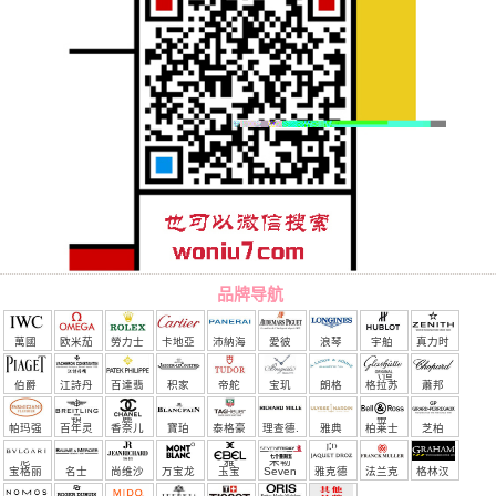
品牌导航
萬國
欧米茄
勞力士
卡地亞
沛納海
愛彼
浪琴
宇舶
真力时
（恒
伯爵
江詩丹
百達翡
积家
帝舵
宝玑
朗格
格拉苏
蕭邦
宝）
頓
麗
蒂
帕玛强
百年灵
香奈儿
寶珀
泰格豪
理查德.
雅典
柏莱士
芝柏
尼
雅
米勒
宝格丽
名士
尚维沙
万宝龙
玉宝
Seven
雅克德
法兰克
格林汉