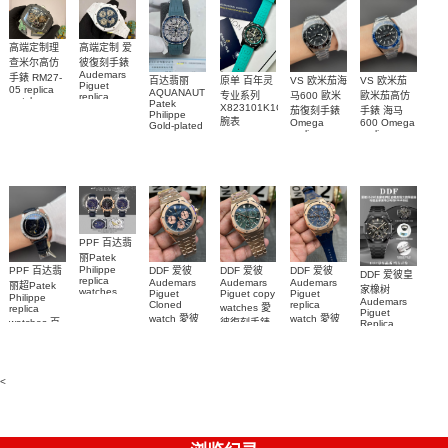
diamonds
011復刻手錶
m126508-
腕表
0003腕表
高端定制理
高端定制 爱
查米尔高仿
彼復刻手錶
Audemars
手錶 RM27-
百达翡丽
原单 百年灵
VS 欧米茄海
VS 欧米茄
Piguet
05 replica
AQUANAUT
专业系列
马600 歐米
歐米茄高仿
replica
watch
Patek
watches
X823101K1C1S1
茄復刻手錶
手錶 海马
Richard
Philippe
26579CB.OO.1225CB.01
腕表
Mille RM 27-
Omega
600 Omega
Gold-plated
腕表
replica
replica
real
05腕表
watches
watches
diamonds
217.30.42.21.01.001
217.30.42.21.01.
Replica
watch
腕表
腕表
5268/461G-
001包金真
钻 腕表
PPF 百达翡
丽Patek
Philippe
PPF 百达翡
DDF 爱彼
DDF 爱彼
DDF 爱彼
DDF 爱彼皇
replica
Audemars
Audemars
Audemars
丽超Patek
家橡树
watches
Piguet
Piguet copy
Piguet
Philippe
Audemars
6102R-001
Cloned
replica
watches 愛
replica
Piguet
百達翡麗高
watch 愛彼
watch 愛彼
watches 百
彼復刻手錶
Replica
仿手錶 腕表
高仿手錶
高仿手錶
watch
26240OR.OO.1320OR.08
99999
達翡麗復刻
99999
26240CE.OO.122
26239OR.OO.1220OR.01
26240OR.OO.D315CR.02
腕表
手錶
26240CE.OO.122
腕表
腕表
6104G-001
腕表
腕表
<