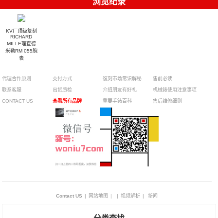
浏览纪录
KV厂顶级复刻
RICHARD
MILLE理查德
米勒RM 055腕
表
代理合作原则
支付方式
復刻市场常识解秘
售前必读
联系客服
出货质检
介绍朋友有好礼
机械錶使用注意事项
CONTACT US
查看所有品牌
重要手錶百科
售后维修细则
Contact US
|
网站地图
|
|
视频解析
|
新闻