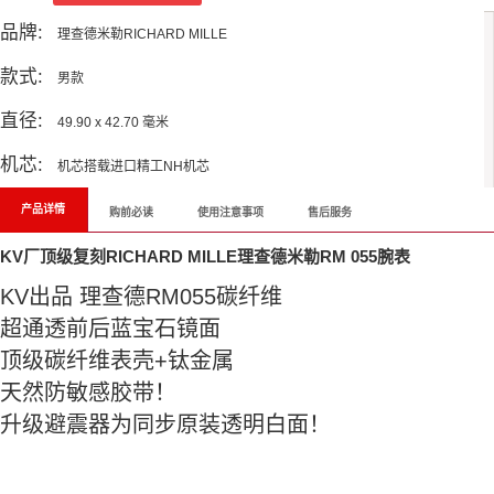
品牌:
理查德米勒RICHARD MILLE
款式:
男款
直径:
49.90 x 42.70 毫米
机芯:
机芯搭载进口精工NH机芯
产品详情
购前必读
使用注意事项
售后服务
KV厂顶级复刻RICHARD MILLE理查德米勒RM 055腕表
KV出品 理查德RM055碳纤维
超通透前后蓝宝石镜面
顶级碳纤维表壳+钛金属
天然防敏感胶带！
升级避震器为同步原装透明白面！