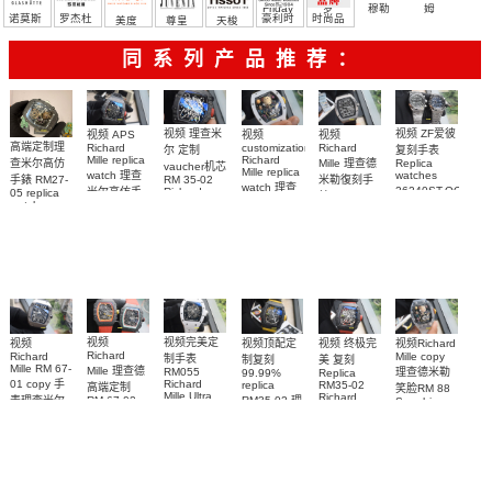
Friday
罗
穆勒
姆
诺莫斯
罗杰杜
豪利时
时尚品
美度
尊皇
天梭
彼
牌/原单
同系列产品推荐：
视频 ZF爱彼
视频 理查米
视频
视频 APS
视频
高端定制理
Richard
Richard
customization
复刻手表
尔 定制
Mille replica
Richard
Mille 理查德
查米尔高仿
Replica
vaucher机芯
Mille replica
watch 理查
watches
米勒復刻手
手錶 RM27-
RM 35-02
watch 理查
26240ST.OO.132
米尔高仿手
Richard
05 replica
錶 Replica
米尔复刻手
26240ST.OO.1320
Mille replica
watch
錶RM 35-02
watch RM
Richard
腕表
watch复刻手
表RM 88腕
67-01Ti腕表
腕表
Mille RM 27-
表
表
05腕表
视频完美定
视频
视频Richard
视频顶配定
视频 终极完
视频
Richard
Mille copy
Richard
制手表
制复刻
美 复刻
Mille RM 67-
Mille 理查德
理查德米勒
RM055
99.99%
Replica
Richard
01 copy 手
replica
RM35-02
高端定制
笑脸RM 88
Mille Ultra
Richard
RM35-02 理
表理查米尔
RM 67-02
Sapphire
MOD RM
Mille 理查德
case RM88
RM 67-01Ti
德国 意大利
查米尔RM
055 Cloned
Replica
腕表
米勒 RM 35-
35-02
watch
手表Replica
watch 腕表
Cloned
02腕表
watch
watch 腕表