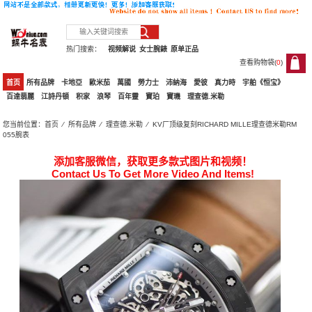
热门搜索：
视频解说
女士腕錶
原单正品
查看购物袋(
0
)
0
首页
所有品牌
卡地亞
歐米茄
萬國
勞力士
沛納海
愛彼
真力時
宇舶《恒宝》
百達翡麗
江詩丹頓
积家
浪琴
百年靈
寶珀
寶璣
理查德.米勒
您当前位置：
首页
⁄
所有品牌
⁄
理查德.米勒
⁄ KV厂顶级复刻RICHARD MILLE理查德米勒RM
055腕表
添加客服微信，获取更多款式图片和视频！
Contact Us To Get More Video And Items!