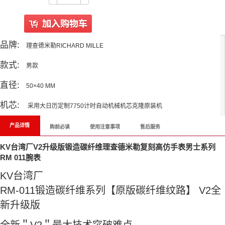
品牌:
理查德米勒RICHARD MILLE
款式:
男款
直径:
50×40 MM
机芯:
采用大日历定制7750计时自动机械机芯克隆原装机
产品详情
购前必读
使用注意事项
售后服务
KV台湾厂V2升级版锻造碳纤维
理查德米勒复刻高仿手表
男士系列
RM 011腕表
KV台湾厂
RM-011锻造碳纤维系列【原版碳纤维纹路】 V2全
新升级版