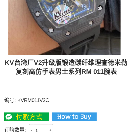
KV台湾厂V2升级版锻造碳纤维理查德米勒
复刻高仿手表男士系列RM 011腕表
RM-011锻造碳纤维系列【原版碳纤维纹路】 V2全新升
级版
编号:
KVRM011V2C
4800
订购数量:
-
+