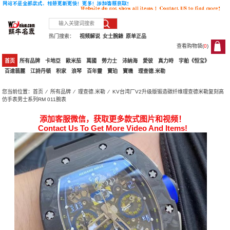
热门搜索：
视频解说
女士腕錶
原单正品
查看购物袋(
0
)
0
首页
所有品牌
卡地亞
歐米茄
萬國
勞力士
沛納海
愛彼
真力時
宇舶《恒宝》
百達翡麗
江詩丹頓
积家
浪琴
百年靈
寶珀
寶璣
理查德.米勒
您当前位置：
首页
⁄
所有品牌
⁄
理查德.米勒
⁄ KV台湾厂V2升级版锻造碳纤维理查德米勒复刻高
仿手表男士系列RM 011腕表
添加客服微信，获取更多款式图片和视频！
Contact Us To Get More Video And Items!