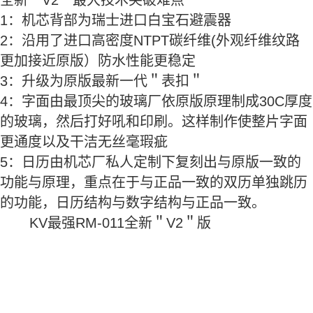
全新＂V2＂最大技术突破难点
1：机芯背部为瑞士进口白宝石避震器
2：沿用了进口高密度NTPT碳纤维(外观纤维纹路
更加接近原版）防水性能更稳定
3：升级为原版最新一代＂表扣＂
4：字面由最顶尖的玻璃厂依原版原理制成30C厚度
的玻璃，然后打好吼和印刷。这样制作使整片字面
更通度以及干洁无丝毫瑕疵
5：日历由机芯厂私人定制下复刻出与原版一致的
功能与原理，重点在于与正品一致的双历单独跳历
的功能，日历结构与数字结构与正品一致。
KV最强RM-011全新＂V2＂版