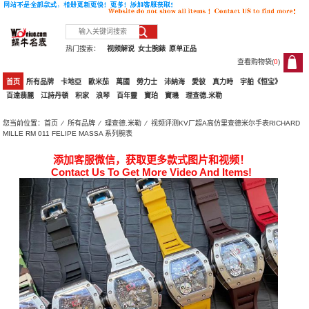
热门搜索：
视频解说
女士腕錶
原单正品
查看购物袋(
0
)
0
首页
所有品牌
卡地亞
歐米茄
萬國
勞力士
沛納海
愛彼
真力時
宇舶《恒宝》
百達翡麗
江詩丹頓
积家
浪琴
百年靈
寶珀
寶璣
理查德.米勒
您当前位置：
首页
⁄
所有品牌
⁄
理查德.米勒
⁄ 视频评测KV厂超A高仿里查德米尔手表RICHARD
MILLE RM 011 FELIPE MASSA 系列腕表
添加客服微信，获取更多款式图片和视频！
Contact Us To Get More Video And Items!