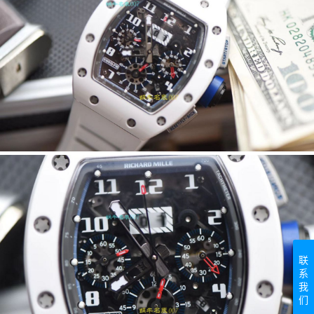
联
系
我
们