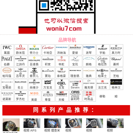
品牌导航
萬國
欧米茄
勞力士
卡地亞
沛納海
愛彼
浪琴
宇舶
真力时
（恒
伯爵
江詩丹
百達翡
积家
帝舵
宝玑
朗格
格拉苏
蕭邦
宝）
頓
麗
蒂
帕玛强
百年灵
香奈儿
寶珀
泰格豪
理查德.
雅典
柏莱士
芝柏
尼
雅
米勒
宝格丽
名士
尚维沙
万宝龙
玉宝
Seven
雅克德
法兰克
格林汉
Friday
罗
穆勒
姆
诺莫斯
罗杰杜
豪利时
时尚品
美度
尊皇
天梭
彼
牌/原单
同系列产品推荐：
视频 理查米
视频
视频 APS
视频
视频