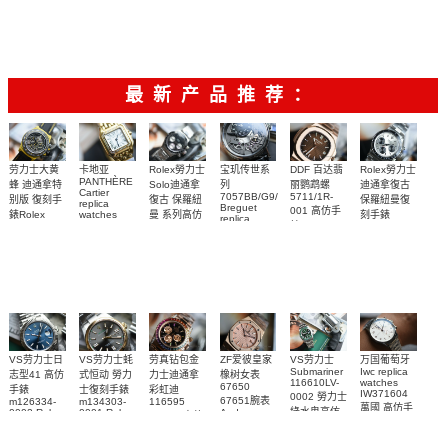
RM 27-04腕
52-05手表
Mille 改装手
vaucher机芯
vaucher机芯
腕表顶级复
表
表
手表 一比一
RM 35-01手
刻
复刻
表
最新产品推荐：
Rolex勞力士
劳力士大黄
卡地亚
宝玑传世系
DDF 百达翡
Rolex勞力士
PANTHÈRE
Solo迪通拿
蜂 迪通拿特
列
丽鹦鹉螺
迪通拿復古
Cartier
7057BB/G9/9W6
5711/1R-
復古 保羅紐
别版 復刻手
保羅紐曼復
replica
Breguet
001 高仿手
曼 系列高仿
錶Rolex
watches
刻手錶
replica
WJPN0016
錶 Patek
Bumblebee
Rolex Paul
復刻手錶
watches 寶
blaken
Philippe
Newman
卡地亞復刻
璣高仿手錶
Daytona
Nautilus
replica
手錶 腕表
Replica
replica
watch
腕表
Watch
watch
VS劳力士日
VS劳力士蚝
劳真钻包金
ZF爱彼皇家
VS劳力士
万国葡萄牙
Submariner
Iwc replica
志型41 高仿
式恒动 勞力
力士迪通拿
橡树女表
116610LV-
watches
67650
手錶
士復刻手錶
彩虹迪
IW371604
0002 勞力士
67651腕表
m126334-
m134303-
116595
萬國 高仿手
綠水鬼高仿
0002 Rolex
0001 Rolex
Audemars
RBOW 高仿
錶 腕表
Replica
Oyster
Piguet
手錶(绿水
手表腕錶
Perpetual
Replica
watch 腕表
鬼)Rolex
replica
Replica