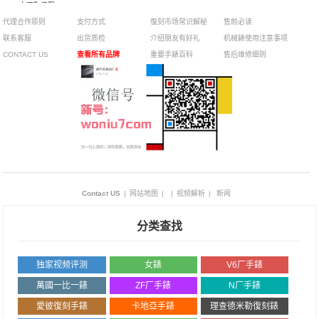
011白面陶瓷限
量款腕表
代理合作原则
支付方式
復刻市场常识解秘
售前必读
联系客服
出货质检
介绍朋友有好礼
机械錶使用注意事项
CONTACT US
查看所有品牌
重要手錶百科
售后维修细则
Contact US
|
网站地图
|
|
视频解析
|
新闻
分类查找
独家视频评测
女錶
V6厂手錶
萬國一比一錶
ZF厂手錶
N厂手錶
愛彼復刻手錶
卡地亞手錶
理查德米勒復刻錶