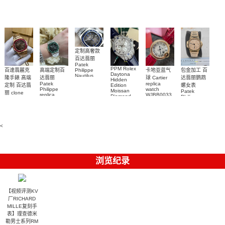
watch 愛彼
Rolex watch
Green Dial
watch 腕表
高仿手錶
Rainbow
(Green
Submariner)
Replica
watch
定制高奢款
百达翡丽
Patek
PPM Rolex
包金加工 百
百達翡麗克
高端定制百
卡地亚蓝气
Philippe
Daytona
Nautilus
达翡丽鹦鹉
隆手錶 高端
达翡丽
球 Cartier
Hidden
replica
Patek
replica
螺女表
定制 百达翡
Edition
watch
Philippe
watch
Moissan
Patek
5711/111P-
丽 clone
replica
WJBB0033
Diamond
Philippe
Patek
001 百達翡
watches
Replica
卡地亞藍氣
replica
Philippe
5711/113P-
麗高仿手錶
Watch
watch
球高仿手錶
replica
001腕表百
7118/1R-
腕表
watches
腕表
010腕表
達翡麗復刻
5723/112R-
<
001腕表
手錶
浏览纪录
【视频评测KV
厂RICHARD
MILLE复刻手
表】理查德米
勒男士系列RM