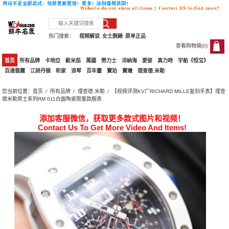
热门搜索：
视频解说
女士腕錶
原单正品
查看购物袋(
0
)
0
首页
所有品牌
卡地亞
歐米茄
萬國
勞力士
沛納海
愛彼
真力時
宇舶《恒宝》
百達翡麗
江詩丹頓
积家
浪琴
百年靈
寶珀
寶璣
理查德.米勒
您当前位置：
首页
⁄
所有品牌
⁄
理查德.米勒
⁄ 【视频评测KV厂RICHARD MILLE复刻手表】理查
德米勒男士系列RM 011白面陶瓷限量款腕表
添加客服微信，获取更多款式图片和视频！
Contact Us To Get More Video And Items!