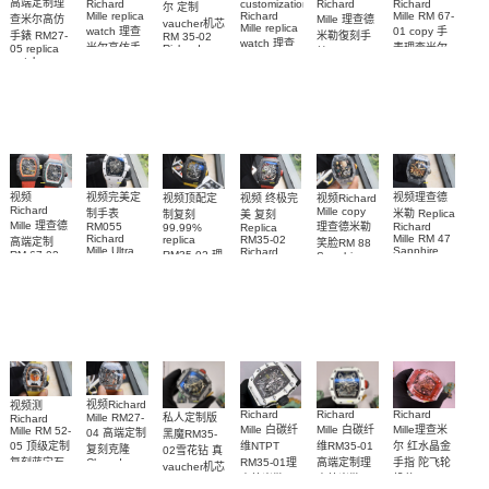
高端定制理
Richard
Richard
customization
Richard
尔 定制
Mille replica
Richard
Mille RM 67-
Mille 理查德
查米尔高仿
vaucher机芯
Mille replica
watch 理查
01 copy 手
米勒復刻手
手錶 RM27-
RM 35-02
watch 理查
米尔高仿手
表理查米尔
Richard
05 replica
錶 Replica
米尔复刻手
Mille replica
watch
RM 67-01Ti
錶RM 35-02
watch RM
Richard
Replica
watch复刻手
表RM 88腕
67-01Ti腕表
腕表
Mille RM 27-
watch 腕表
表
表
05腕表
视频完美定
视频
视频理查德
视频Richard
视频顶配定
视频 终极完
Richard
Mille copy
制手表
米勒 Replica
制复刻
美 复刻
Mille 理查德
理查德米勒
RM055
Richard
99.99%
Replica
Richard
Mille RM 47
replica
RM35-02
高端定制
笑脸RM 88
Mille Ultra
Sapphire
Richard
RM35-02 理
RM 67-02
Sapphire
MOD RM
case watch
Mille 理查德
case RM88
德国 意大利
查米尔RM
055 Cloned
腕表
腕表
米勒 RM 35-
35-02
watch
手表Replica
Cloned
02腕表
watch
watch 腕表
视频Richard
视频测
Richard
Richard
Richard
私人定制版
Mille RM27-
Richard
Mille 白碳纤
Mille 白碳纤
Mille理查米
Mille RM 52-
04 高端定制
黑魔RM35-
05 顶级定制
维NTPT
维RM35-01
尔 红水晶金
复刻克隆
02雪花钻 真
复刻蓝宝石
RM35-01理
高端定制理
手指 陀飞轮
Cloned
vaucher机芯
Sapphire
太空人RM
查德米勒
查德米勒
机芯 RM 66
Richard