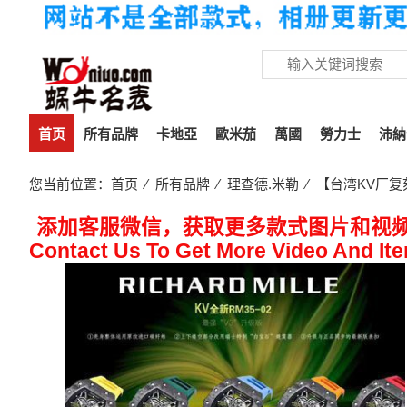
首页
所有品牌
卡地亞
歐米茄
萬國
勞力士
沛納
您当前位置：
首页
⁄
所有品牌
⁄
理查德.米勒
⁄ 【台湾KV厂
添加客服微信，获取更多款式图片和视
Contact Us To Get More Video And It