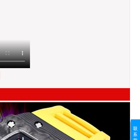
测
联
系