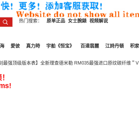
热门搜索：
原单正品
女士腕錶
视频解说
海
愛彼
真力時
宇舶《恒宝》
百達翡麗
江詩丹頓
积
复刻最强顶级版本表】全新理查德米勒 RM035最强进口原纹碳纤维＂V
频！
ems!