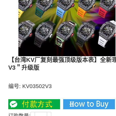
【台湾KV厂复刻最强顶级版本表】全新理
V3＂升级版
【视频评测】＂V3＂升级版，多面搭配可选
编号:
KV03502V3
3700
订购数量: