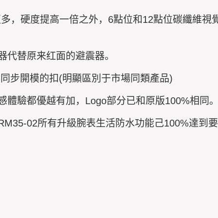
更多，硬度提高一倍之外，6點位和12點位碳纖維
器代替原来红面的避震器。
同步開模的扣(明顯區別于市場同類產品)
體驗都優越有加，Logo部分已和原版100%相同
35-02所有升級腕表生活防水功能己100%達到