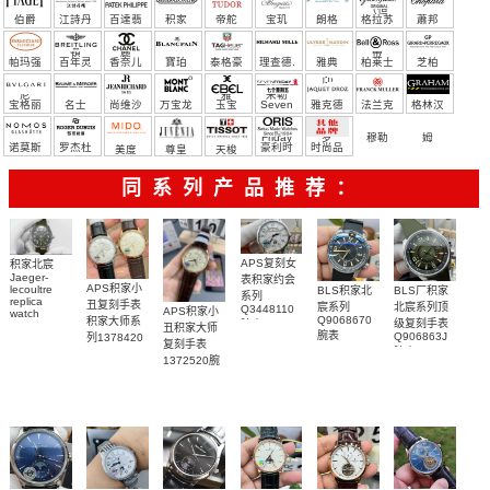
（恒
伯爵
江詩丹
百達翡
积家
帝舵
宝玑
朗格
格拉苏
蕭邦
宝）
頓
麗
蒂
帕玛强
百年灵
香奈儿
寶珀
泰格豪
理查德.
雅典
柏莱士
芝柏
尼
雅
米勒
宝格丽
名士
尚维沙
万宝龙
玉宝
Seven
雅克德
法兰克
格林汉
Friday
罗
穆勒
姆
诺莫斯
罗杰杜
豪利时
时尚品
美度
尊皇
天梭
彼
牌/原单
同系列产品推荐：
APS复刻女
积家北宸
Jaeger-
表积家约会
APS积家小
lecoultre
BLS积家北
BLS厂积家
系列
replica
丑复刻手表
宸系列
北宸系列顶
Q3448110
APS积家小
watch
Q9068670
积家大师系
级复刻手表
腕表
Q9078640
丑积家大师
腕表
Q906863J
列1378420
積家高仿手
复刻手表
腕表
腕表
錶腕表
1372520腕
表