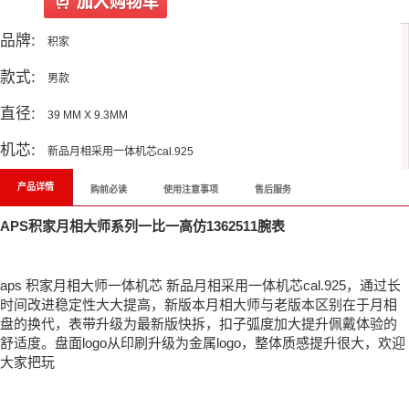
品牌:
积家
款式:
男款
直径:
39 MM X 9.3MM
机芯:
新品月相采用一体机芯cal.925
产品详情
购前必读
使用注意事项
售后服务
APS积家月相大师系列一比一高仿1362511腕表
aps 积家月相大师一体机芯 新品月相采用一体机芯cal.925，通过长
时间改进稳定性大大提高，新版本月相大师与老版本区别在于月相
盘的换代，表带升级为最新版快拆，扣子弧度加大提升佩戴体验的
舒适度。盘面logo从印刷升级为金属logo，整体质感提升很大，欢迎
大家把玩