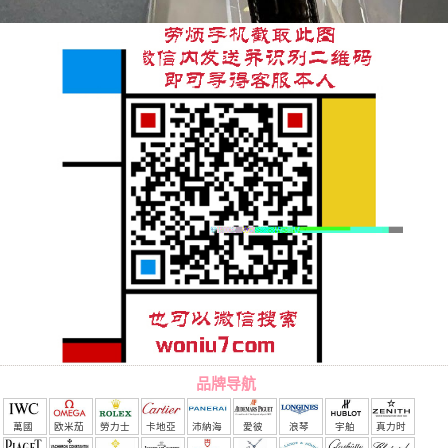
品牌导航
萬國
欧米茄
勞力士
卡地亞
沛納海
愛彼
浪琴
宇舶
真力时