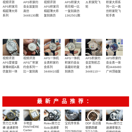
视频评测
APS积家约
视频评测
APS积家大
JL积家陀飞
积家大师系
APS积家月
会女装复刻
APS积家月
师月相一比
轮
列一比一高
相超薄大师
高仿
相超薄大师
一复刻高仿
仿积家陀飞
系列
3448130腕
复刻高仿
1362501腕
轮手表
Q1368480
表
1368471腕
表
13234E1腕
腕表
表
表
视频评测
视频评测
APS一体机
APS一体机
APS积家约
APS积家约
APS爱彼皇
APS厂积家
女表积家约
积家约会女
会定制机芯
会女表一体
家橡树超A高
约会系列一
会系列
装最好的复
女表
机3448480
仿复刻一体
比一复刻高
3448410超
刻高仿
3448110一
广州顶级复
机
仿3442430
级复刻高仿
3448430腕
比一复刻高
刻积家手表
天然橡胶表
aps新品一体
aps新品一体
aps新品一体
aps新品一体
aps新品一体
15500ST.OO.1220ST.04
女士腕表
腕表
表
仿腕表
橡胶表带
带白面很美
机，积家约
机，积家约
机，积家约
机，积家约
机，积家约
～质感爆炸
会系列
会系列
会系列
会系列
会系列
最新产品推荐：
Rolex勞力士
劳力士大黄
卡地亚
宝玑传世系
DDF 百达翡
Rolex勞力士
PANTHÈRE
Solo迪通拿
蜂 迪通拿特
列
丽鹦鹉螺
迪通拿復古
Cartier
7057BB/G9/9W6
5711/1R-