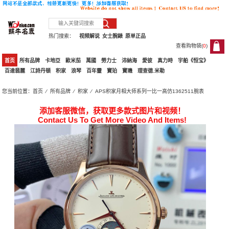
热门搜索：
视频解说
女士腕錶
原单正品
查看购物袋(
0
)
0
首页
所有品牌
卡地亞
歐米茄
萬國
勞力士
沛納海
愛彼
真力時
宇舶《恒宝》
百達翡麗
江詩丹頓
积家
浪琴
百年靈
寶珀
寶璣
理查德.米勒
您当前位置：
首页
⁄
所有品牌
⁄
积家
⁄ APS积家月相大师系列一比一高仿1362511腕表
添加客服微信，获取更多款式图片和视频！
Contact Us To Get More Video And Items!