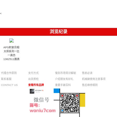
watches
Replica
卡地亞藍氣
replica
Philippe
5711/113P-
麗高仿手錶
Watch
watch
球高仿手錶
replica
001腕表百
7118/1R-
腕表
watches
腕表
010腕表
達翡麗復刻
5723/112R-
<
001腕表
手錶
浏览纪录
APS积家月相
大师系列一比
一高仿
1362511腕表
代理合作原则
支付方式
復刻市场常识解秘
售前必读
联系客服
出货质检
介绍朋友有好礼
机械錶使用注意事项
CONTACT US
查看所有品牌
重要手錶百科
售后维修细则