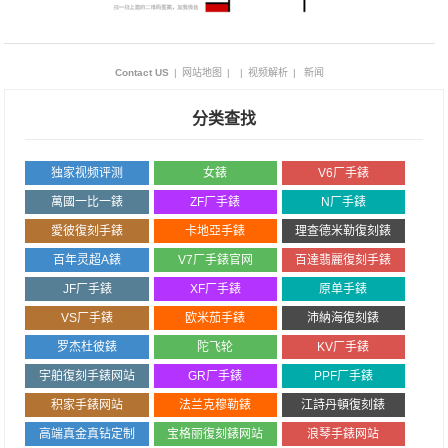
Contact US
|
网站地图
|
|
视频解析
|
新闻
分类查找
独家视频评测
女錶
V6厂手錶
萬國一比一錶
ZF厂手錶
N厂手錶
愛彼復刻手錶
卡地亞手錶
理查德米勒復刻錶
百年灵超A錶
V7厂手錶官网
百達翡麗復刻手錶
JF厂手錶
XF厂手錶
原单手錶
VS厂手錶
欧米茄手錶
沛納海復刻錶
罗杰杜彼錶
陀飞轮
KV厂手錶
宇舶復刻手錶网站
GR厂手錶
PPF厂手錶
积家手錶网站
法兰克穆勒錶
江詩丹頓復刻錶
高端真金真钻定制
宝格丽復刻錶网站
浪琴手錶网站