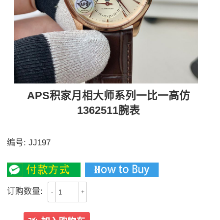
APS积家月相大师系列一比一高仿
1362511腕表
一体机新品月相，多表盘可选
编号:
JJ197
3800
订购数量:
-
+