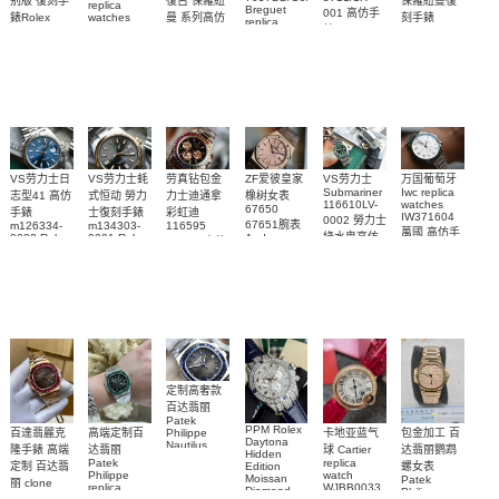
復古 保羅紐
别版 復刻手
保羅紐曼復
replica
Breguet
001 高仿手
曼 系列高仿
錶Rolex
watches
刻手錶
replica
WJPN0016
錶 Patek
Bumblebee
Rolex Paul
復刻手錶
watches 寶
blaken
Philippe
Newman
卡地亞復刻
璣高仿手錶
Daytona
Nautilus
replica
手錶 腕表
Replica
replica
watch
腕表
Watch
watch
VS劳力士日
VS劳力士蚝
劳真钻包金
ZF爱彼皇家
VS劳力士
万国葡萄牙
Submariner
Iwc replica
志型41 高仿
式恒动 勞力
力士迪通拿
橡树女表
116610LV-
watches
67650
手錶
士復刻手錶
彩虹迪
IW371604
0002 勞力士
67651腕表
m126334-
m134303-
116595
萬國 高仿手
綠水鬼高仿
0002 Rolex
0001 Rolex
Audemars
RBOW 高仿
錶 腕表
Replica
Oyster
Piguet
手錶(绿水
手表腕錶
Perpetual
Replica
watch 腕表
鬼)Rolex
replica
Replica
watch 愛彼
Rolex watch
Green Dial
watch 腕表
高仿手錶
Rainbow
(Green
Submariner)
Replica
watch
定制高奢款
百达翡丽
Patek
PPM Rolex
包金加工 百
百達翡麗克
高端定制百
卡地亚蓝气
Philippe
Daytona
Nautilus
达翡丽鹦鹉
隆手錶 高端
达翡丽
球 Cartier
Hidden
replica
Patek
replica
螺女表
定制 百达翡
Edition
watch
Philippe
watch
Moissan
Patek
5711/111P-
丽 clone
replica
WJBB0033
Diamond
Philippe
Patek
001 百達翡