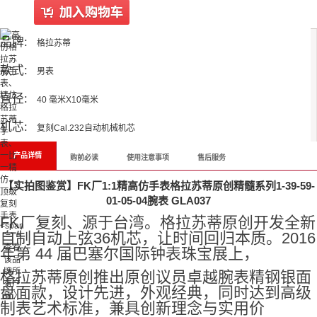
品牌:
格拉苏蒂
款式:
男表
直径:
40 毫米X10毫米
机芯:
复刻Cal.232自动机械机芯
产品详情
购前必读
使用注意事项
售后服务
【实拍图鉴赏】FK厂1:1精高仿手表格拉苏蒂原创精髓系列1-39-59-
01-05-04腕表 GLA037
FK厂复刻、源于台湾。格拉苏蒂原创开发全新
<span
自制自动上弦36机芯，让时间回归本质。2016
"="">
查看
年第 44 届巴塞尔国际钟表珠宝展上，
该品
牌所
格拉苏蒂原创推出原创议员卓越腕表精钢银面
有产
盘面款，设计先进，外观经典，同时达到高级
品 〉
制表艺术标准，兼具创新理念与实用价