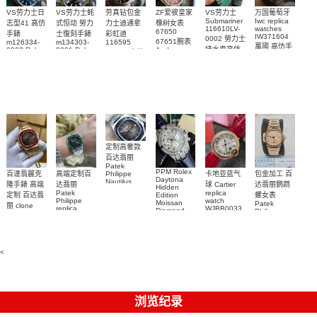
VS劳力士日
VS劳力士蚝
劳真钻包金
ZF爱彼皇家
VS劳力士
万国葡萄牙
Submariner
Iwc replica
志型41 高仿
式恒动 勞力
力士迪通拿
橡树女表
116610LV-
watches
67650
手錶
士復刻手錶
彩虹迪
IW371604
0002 勞力士
67651腕表
m126334-
m134303-
116595
萬國 高仿手
綠水鬼高仿
0002 Rolex
0001 Rolex
Audemars
RBOW 高仿
錶 腕表
Replica
Oyster
Piguet
手錶(绿水
手表腕錶
Perpetual
Replica
watch 腕表
鬼)Rolex
replica
Replica
watch 愛彼
Rolex watch
Green Dial
watch 腕表
高仿手錶
Rainbow
(Green
Submariner)
Replica
watch
定制高奢款
百达翡丽
Patek
PPM Rolex
包金加工 百
百達翡麗克
高端定制百
卡地亚蓝气
Philippe
Daytona
Nautilus
达翡丽鹦鹉
隆手錶 高端
达翡丽
球 Cartier
Hidden
replica
Patek
replica
螺女表
定制 百达翡
Edition
watch
Philippe
watch
Moissan
Patek
5711/111P-
丽 clone
replica
WJBB0033
Diamond
Philippe
Patek
001 百達翡
watches
Replica
卡地亞藍氣
replica
Philippe
5711/113P-
麗高仿手錶
Watch
watch
球高仿手錶
replica
001腕表百
7118/1R-
腕表
watches
腕表
010腕表
達翡麗復刻
5723/112R-
<
001腕表
手錶
浏览纪录