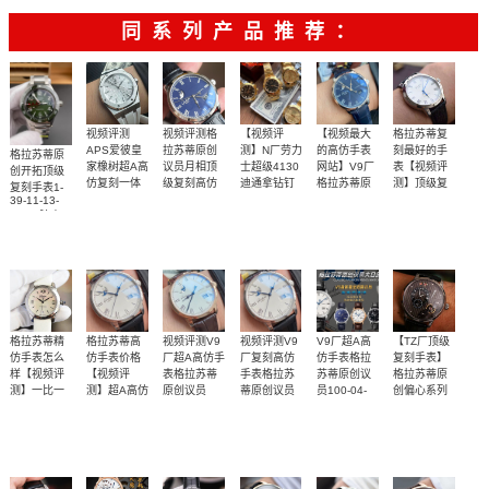
彼
牌/原单
同系列产品推荐：
视频评测
视频评测格
【视频评
【视频最大
格拉苏蒂复
APS爱彼皇
拉苏蒂原创
测】N厂劳力
的高仿手表
刻最好的手
格拉苏蒂原
家橡树超A高
议员月相顶
士超级4130
网站】V9厂
表【视频评
创开拓顶级
仿复刻一体
级复刻高仿
迪通拿钻钉
格拉苏蒂原
测】顶级复
复刻手表1-
100-04-05-
m116508-
机
创议员月相
刻格拉苏蒂
39-11-13-
天然橡胶表
终极版本，
独家视频评
突破了市场
【独家视频
12-30，1-
0006、
15500ST.OO.1220ST.04
100-04-05-
83-70腕表
手表
36-04-01-
m116503-
橡胶表带
带白面很美
功能同步
测N厂新品钻
12-30腕表
版本日历无
讲解、实力
02-61，1-
0008腕表
～质感爆炸
面4130迪通
法双跳的
取胜】
36-24-02-
05-62
拿
BUG
格拉苏蒂精
格拉苏蒂高
视频评测V9
视频评测V9
V9厂超A高
【TZ厂顶级
仿手表怎么
仿手表价格
厂超A高仿手
厂复刻高仿
仿手表格拉
复刻手表】
样【视频评
【视频评
表格拉苏蒂
手表格拉苏
苏蒂原创议
格拉苏蒂原
测】一比一
测】超A高仿
原创议员
蒂原创议员
员100-04-
创偏心系列
100-04-32-
100-04-32-
1-66-06-04-
精仿格拉苏
格拉苏蒂参
32-12-50，
独家视频评
独家视频评
突破了市场
突破了市场
突破了市场
抄写‌官方‌数
15-50大日历
12-50大日历
22-05腕表
100-04-32-
蒂手表
议员手表
测
测
版本日历无
版本日历无
15-50大日历
版本日历无
据，98%还‌
法双跳的
法双跳的
法双跳的
原字面‌布局
BUG
BUG
BUG