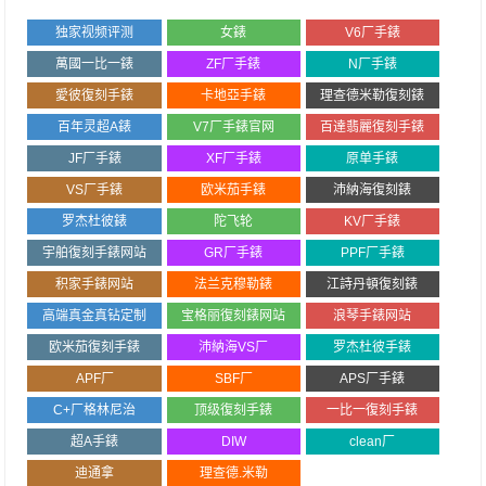
独家视频评测
女錶
V6厂手錶
萬國一比一錶
ZF厂手錶
N厂手錶
愛彼復刻手錶
卡地亞手錶
理查德米勒復刻錶
百年灵超A錶
V7厂手錶官网
百達翡麗復刻手錶
JF厂手錶
XF厂手錶
原单手錶
VS厂手錶
欧米茄手錶
沛納海復刻錶
罗杰杜彼錶
陀飞轮
KV厂手錶
宇舶復刻手錶网站
GR厂手錶
PPF厂手錶
积家手錶网站
法兰克穆勒錶
江詩丹頓復刻錶
高端真金真钻定制
宝格丽復刻錶网站
浪琴手錶网站
欧米茄復刻手錶
沛納海VS厂
罗杰杜彼手錶
APF厂
SBF厂
APS厂手錶
C+厂格林尼治
顶级復刻手錶
一比一復刻手錶
超A手錶
DIW
clean厂
迪通拿
理查德.米勒