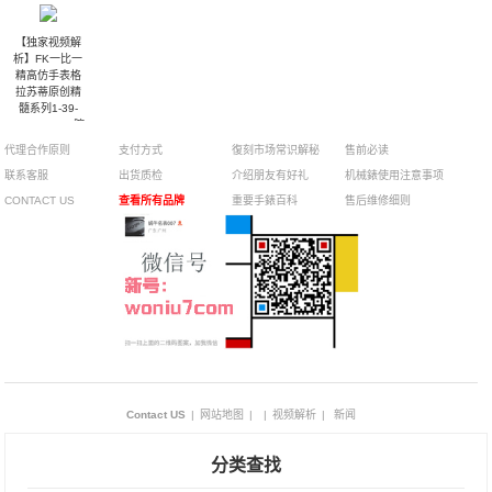
【独家视频解
析】FK一比一
精高仿手表格
拉苏蒂原创精
髓系列1-39-
59-01-05-04腕
表
代理合作原则
支付方式
復刻市场常识解秘
售前必读
联系客服
出货质检
介绍朋友有好礼
机械錶使用注意事项
CONTACT US
查看所有品牌
重要手錶百科
售后维修细则
Contact US
|
网站地图
|
|
视频解析
|
新闻
分类查找