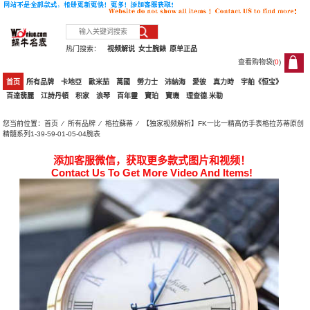
热门搜索：
视频解说
女士腕錶
原单正品
查看购物袋(
0
)
0
首页
所有品牌
卡地亞
歐米茄
萬國
勞力士
沛納海
愛彼
真力時
宇舶《恒宝》
百達翡麗
江詩丹頓
积家
浪琴
百年靈
寶珀
寶璣
理查德.米勒
您当前位置：
首页
⁄
所有品牌
⁄
格拉蘇蒂
⁄ 【独家视频解析】FK一比一精高仿手表格拉苏蒂原创
精髓系列1-39-59-01-05-04腕表
添加客服微信，获取更多款式图片和视频！
Contact Us To Get More Video And Items!