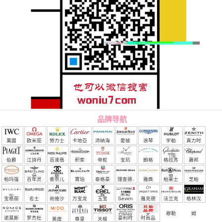
品牌导航
萬國
欧米茄
勞力士
卡地亞
沛納海
愛彼
浪琴
宇舶
真力时
（恒
伯爵
江詩丹
百達翡
积家
帝舵
宝玑
朗格
格拉苏
蕭邦
宝）
頓
麗
蒂
帕玛强
百年灵
香奈儿
寶珀
泰格豪
理查德.
雅典
柏莱士
芝柏
尼
雅
米勒
宝格丽
名士
尚维沙
万宝龙
玉宝
Seven
雅克德
法兰克
格林汉
Friday
罗
穆勒
姆
诺莫斯
罗杰杜
豪利时
时尚品
美度
尊皇
天梭