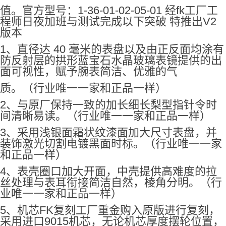
值。官方型号：1-36-01-02-05-01 经fk工厂工
程师日夜加班与测试完成以下突破 特推出V2
版本
1、直径达 40 毫米的表盘以及由正反面均涂有
防反射层的拱形蓝宝石水晶玻璃表镜提供的出
面可视性，赋予腕表简洁、优雅的气
质。（行业唯一一家和正品一样）
2、与原厂保持一致的加长细长梨型指针令时
间清晰易读。（行业唯一一家和正品一样）
3、采用浅银面霜状纹漆面加大尺寸表盘，并
装饰激光切割电镀黑面时标。（行业唯一一家
和正品一样）
4、表壳圈口加大开面，中壳提供高难度的拉
丝处理与表耳衔接简洁自然，棱角分明。（行
业唯一一家和正品一样）
5、机芯FK复刻工厂重金购入原版进行复刻，
采用进口9015机芯，无论机芯厚度摆轮位置，