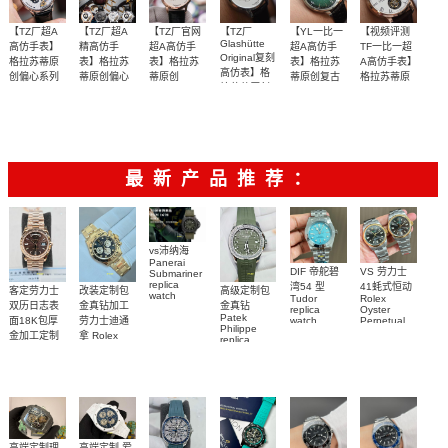
【TZ厂超A
【TZ厂超A
【TZ厂官网
【TZ厂
【YL一比一
【视频评测
Glashütte
高仿手表】
精高仿手
超A高仿手
超A高仿手
TF一比一超
Original复刻
格拉苏蒂原
表】格拉苏
表】格拉苏
表】格拉苏
A高仿手表】
高仿表】格
创偏心系列
蒂原创偏心
蒂原创
蒂原创复古
格拉苏蒂原
拉苏蒂原创
1-91-02-02-
PANO
系列1-91-
系列1-39-
创Gelasudi
抄写‌官方‌数
抄写‌官方‌数
购置原装历
【独家视频
【视频评
MATIC
02-30腕表
偏心系列1-
02-01-05-30
52-03-02-04
Original艺术
LUNAR偏心
90-02-42-
据，98%还‌
腕表
据，98%还‌
时3年开模打
腕表
评测】
测】
与工艺 议员
系列1-90-
32-05腕表
陀飞轮腕表
原字面‌布局
原字面‌布局
造
02-45-35-04
系列金壳
腕表
最新产品推荐：
vs沛纳海
Panerai
DIF 帝舵碧
VS 劳力士
Submariner
replica
湾54 型
41蚝式恒动
客定劳力士
改装定制包
高级定制包
watch
Tudor
Rolex
双历日志表
金真钻加工
金真钻
PAM01698
replica
Oyster
Patek
沛納海高仿
面18K包厚
劳力士迪通
watch
Perpetual
Philippe
M79000-
replica
手錶
金加工定制
拿 Rolex
replica
watch
0001 高仿手
PAM1698
Daytona
勞力士包金
watch百达翡
m134303-
replica
錶腕表
腕表
復刻手錶
0001高仿手
丽
watch
Rolex
custom gold
AQUANAUT
錶腕表
replica
and
5267/200A-
watch
diamonds
011復刻手錶
m126508-
腕表
0003腕表
高端定制理
高端定制 爱