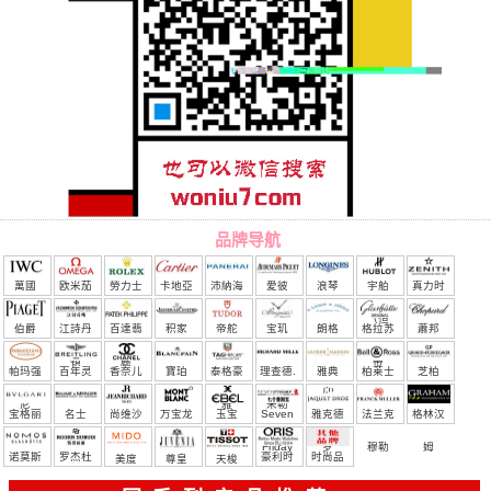
品牌导航
萬國
欧米茄
勞力士
卡地亞
沛納海
愛彼
浪琴
宇舶
真力时
（恒
伯爵
江詩丹
百達翡
积家
帝舵
宝玑
朗格
格拉苏
蕭邦
宝）
頓
麗
蒂
帕玛强
百年灵
香奈儿
寶珀
泰格豪
理查德.
雅典
柏莱士
芝柏
尼
雅
米勒
宝格丽
名士
尚维沙
万宝龙
玉宝
Seven
雅克德
法兰克
格林汉
Friday
罗
穆勒
姆
诺莫斯
罗杰杜
豪利时
时尚品
美度
尊皇
天梭
彼
牌/原单