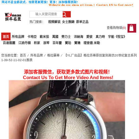
热门搜索：
视频解说
女士腕錶
原单正品
查看购物袋(
0
)
0
首页
所有品牌
卡地亞
歐米茄
萬國
勞力士
沛納海
愛彼
真力時
宇舶《恒宝》
百達翡麗
江詩丹頓
积家
浪琴
百年靈
寶珀
寶璣
理查德.米勒
您当前位置：
首页
⁄
所有品牌
⁄
格拉蘇蒂
⁄ 【YL厂出品】格拉苏蒂原创复刻高仿20世纪复古系列
1-39-52-11-02-01腕表
添加客服微信，获取更多款式图片和视频！
Contact Us To Get More Video And Items!