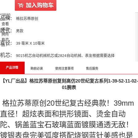
<span
品牌:
"="">
格拉苏蒂原创
查看
该品
款式:
男款
牌所
有产
直径:
39 毫米 X 10毫米
品 〉
机芯:
9015机芯自动机械机芯或2824自动机械、表友根据需要选择
产品详情
购前必读
使用注意事项
售后服务
【YL厂出品】格拉苏蒂原创复刻高仿20世纪复古系列1-39-52-11-02-
01腕表
格拉苏蒂原创20世纪复古经典款！39mm
直径！超炫表面和拱形镜面、烫金自动
陀、锅盖蓝宝石玻璃蓝面镀膜通透无敌！
镀银表盘完美弧度搭配烧钢蓝针美感也是