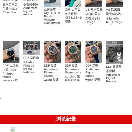
查米尔高仿
彼復刻手錶
Audemars
手錶 RM27-
百达翡丽
原单 百年灵
VS 欧米茄海
VS 欧米茄
Piguet
05 replica
AQUANAUT
专业系列
马600 歐米
歐米茄高仿
replica
watch
Patek
watches
X823101K1C1S1
茄復刻手錶
手錶 海马
Richard
Philippe
26579CB.OO.1225CB.01
腕表
Mille RM 27-
Omega
600 Omega
Gold-plated
腕表
replica
replica
real
05腕表
watches
watches
diamonds
217.30.42.21.01.001
217.30.42.21.01.
Replica
watch
腕表
腕表
5268/461G-
001包金真
钻 腕表
PPF 百达翡
丽Patek
Philippe
PPF 百达翡
DDF 爱彼
DDF 爱彼
DDF 爱彼
DDF 爱彼皇
replica
Audemars
Audemars
Audemars
丽超Patek
家橡树
watches
Piguet
Piguet copy
Piguet
Philippe
Audemars
6102R-001
Cloned
replica
watches 愛
replica
Piguet
百達翡麗高
watch 愛彼
watch 愛彼
watches 百
彼復刻手錶
Replica
仿手錶 腕表
高仿手錶
高仿手錶
watch
26240OR.OO.1320OR.08
99999
達翡麗復刻
99999
26240CE.OO.122
26239OR.OO.1220OR.01
26240OR.OO.D315CR.02
腕表
手錶
26240CE.OO.122
腕表
腕表
6104G-001
腕表
腕表
<
浏览纪录