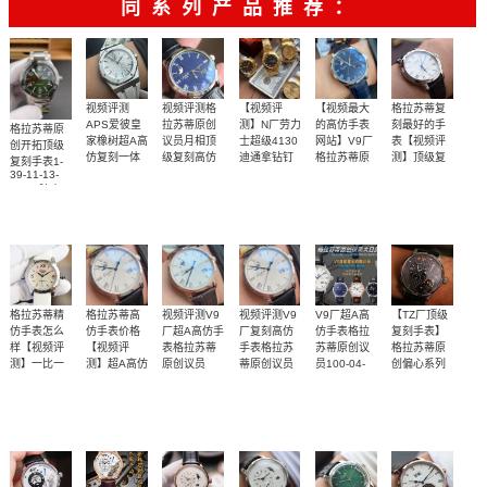
同系列产品推荐：
视频评测
视频评测格
【视频评
【视频最大
格拉苏蒂复
APS爱彼皇
拉苏蒂原创
测】N厂劳力
的高仿手表
刻最好的手
格拉苏蒂原
家橡树超A高
议员月相顶
士超级4130
网站】V9厂
表【视频评
创开拓顶级
仿复刻一体
级复刻高仿
迪通拿钻钉
格拉苏蒂原
测】顶级复
复刻手表1-
100-04-05-
m116508-
机
创议员月相
刻格拉苏蒂
39-11-13-
天然橡胶表
终极版本，
独家视频评
突破了市场
【独家视频
12-30，1-
0006、
15500ST.OO.1220ST.04
100-04-05-
83-70腕表
手表
36-04-01-
m116503-
橡胶表带
带白面很美
功能同步
测N厂新品钻
12-30腕表
版本日历无
讲解、实力
02-61，1-
0008腕表
～质感爆炸
面4130迪通
法双跳的
取胜】
36-24-02-
05-62
拿
BUG
格拉苏蒂精
格拉苏蒂高
视频评测V9
视频评测V9
V9厂超A高
【TZ厂顶级
仿手表怎么
仿手表价格
厂超A高仿手
厂复刻高仿
仿手表格拉
复刻手表】
样【视频评
【视频评
表格拉苏蒂
手表格拉苏
苏蒂原创议
格拉苏蒂原
测】一比一
测】超A高仿
原创议员
蒂原创议员
员100-04-
创偏心系列
100-04-32-
100-04-32-
1-66-06-04-
精仿格拉苏
格拉苏蒂参
32-12-50，
独家视频评
独家视频评
突破了市场
突破了市场
突破了市场
抄写‌官方‌数
15-50大日历
12-50大日历
22-05腕表
100-04-32-
蒂手表
议员手表
测
测
版本日历无
版本日历无
15-50大日历
版本日历无
据，98%还‌
法双跳的
法双跳的
法双跳的
原字面‌布局
BUG
BUG
BUG