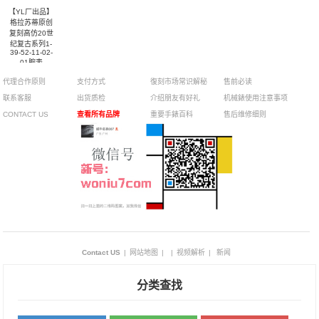
【YL厂出品】
格拉苏蒂原创
复刻高仿20世
纪复古系列1-
39-52-11-02-
01腕表
代理合作原则
支付方式
復刻市场常识解秘
售前必读
联系客服
出货质检
介绍朋友有好礼
机械錶使用注意事项
CONTACT US
查看所有品牌
重要手錶百科
售后维修细则
Contact US
|
网站地图
|
|
视频解析
|
新闻
分类查找