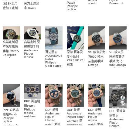
replica
Oyster
Patek
沛納海高仿
面18K包厚
劳力士迪通
watch
Perpetual
Philippe
M79000-
replica
手錶
金加工定制
拿 Rolex
replica
watch
0001 高仿手
PAM1698
Daytona
勞力士包金
watch百达翡
m134303-
replica
錶腕表
腕表
復刻手錶
0001高仿手
丽
watch
Rolex
custom gold
AQUANAUT
錶腕表
replica
and
5267/200A-
watch
diamonds
011復刻手錶
m126508-
腕表
0003腕表
高端定制理
高端定制 爱
查米尔高仿
彼復刻手錶
Audemars
手錶 RM27-
百达翡丽
原单 百年灵
VS 欧米茄海
VS 欧米茄
Piguet
05 replica
AQUANAUT
专业系列
马600 歐米
歐米茄高仿
replica
watch
Patek
watches
X823101K1C1S1
茄復刻手錶
手錶 海马
Richard
Philippe
26579CB.OO.1225CB.01
腕表
Mille RM 27-
Omega
600 Omega
Gold-plated
腕表
replica
replica
real
05腕表
watches
watches
diamonds
217.30.42.21.01.001
217.30.42.21.01.
Replica
watch
腕表
腕表
5268/461G-
001包金真
钻 腕表
PPF 百达翡
丽Patek
Philippe
PPF 百达翡
DDF 爱彼
DDF 爱彼
DDF 爱彼
DDF 爱彼皇
replica
Audemars
Audemars
Audemars
丽超Patek
家橡树
watches
Piguet
Piguet copy
Piguet
Philippe
Audemars
6102R-001
Cloned
replica
watches 愛
replica
Piguet
百達翡麗高
watch 愛彼
watch 愛彼
watches 百
彼復刻手錶
Replica
仿手錶 腕表
高仿手錶
高仿手錶
watch
26240OR.OO.1320OR.08
99999
達翡麗復刻
99999
26240CE.OO.122
26239OR.OO.1220OR.01
26240OR.OO.D315CR.02
腕表
手錶
26240CE.OO.122