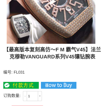
【最高版本复刻高仿～F M 霸气V45】法兰
克穆勒VANGUARD系列V45镶钻腕表
【独家视频解析】
编号:
FL031
3700
订购数量:
-
+