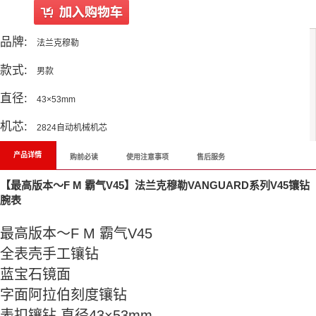
品牌:
法兰克穆勒
款式:
男款
直径:
43×53mm
机芯:
2824自动机械机芯
产品详情
购前必读
使用注意事项
售后服务
【最高版本～F M 霸气V45】法兰克穆勒VANGUARD系列V45镶钻
腕表
最高版本～F M 霸气V45
全表壳手工镶钻
蓝宝石镜面
字面阿拉伯刻度镶钻
表扣镶钻 直径43×53mm