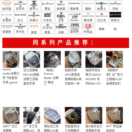
宝）
頓
麗
蒂
帕玛强
百年灵
香奈儿
寶珀
泰格豪
理查德.
雅典
柏莱士
芝柏
尼
雅
米勒
宝格丽
名士
尚维沙
万宝龙
玉宝
Seven
雅克德
法兰克
格林汉
Friday
罗
穆勒
姆
诺莫斯
罗杰杜
豪利时
时尚品
美度
尊皇
天梭
彼
牌/原单
同系列产品推荐：
franck
法兰克穆勒
『新表』
视频评测
视频评测法
【视频评
muller法穆兰
Franck
FM v45游艇
APS爱彼皇
穆兰CRAZY
测】N厂劳力
陀飞轮复刻
Muller 法穆
法穆兰顶级
家橡树超A高
HOURS 系
士超级4130
手表 grand
兰 推出
复刻手表
仿复刻一体
列8880 CH
迪通拿钻钉
gentral
Grand
VANGUARD
m116508-
机
顶级复刻高
tourbillon
Central
99999
天然橡胶表
独家视频评
系列
0006、
15500ST.OO.1220ST.04
skeleton
仿乱跳时间
Tourbillon 中
Vanguard
m116503-
curvex cx
橡胶表带
带白面很美
测N厂新品钻
玫瑰金表壳
置陀飞轮腕
Yachting 钻
0008腕表
黑面时标白
～质感爆炸
面4130迪通
表
石腕表
盘腕表
拿
ABF厂法兰
zf厂法兰克
满钻法兰克
顶级复刻法
超A高仿法兰
GF厂新品复
克穆勒
穆勒v45，顶
穆勒V45蓝
兰克穆勒手
克穆勒手表
刻发的