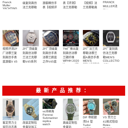
Franck
FRANCK
级复刻高仿
游艇精仿手
表【评测】
【视频】法
Muller
MULLER法
法兰克穆勒
表【视频评
法兰克穆勒
兰克穆勒高
YACHTING
穆兰
手表
测】精仿法
复刻哪个厂
仿手表价格
系列V45 1
顶级版本，
ZF厂法穆兰
独家视频评
独家视频评
Vanguard
兰克穆勒手
好
比1高仿手表
系列 V45
法兰克穆勒
测
测
表
SC DT 男士
游艇名仕
腕表
视频评测ZF
ZF厂顶级复
ZF厂顶级复
TW厂推出复
ZF厂法兰克
ZF厂复刻高
厂法穆兰复
刻高仿法穆
刻高仿手表
刻高仿法穆
穆勒法穆兰
仿法兰克穆
刻高仿手表
兰法兰克穆
法穆兰蔚蓝
兰碳纤维
超A高仿手表
勒MEN'S
WPHH 2020
MEN'S
COLLECTION
蓝游艇V 45
勒V45系列
之作V45蓝
Vanguard™
COLLECTION
系列V 45
SC DT
腕表震撼来
游艇蓝面魅
独家视频评
ZF蔚蓝之作
碳纤维材料
独家视频评
Racing镂空
V45系列男
YACHTING
SC DT
袭
影镶钻款
YACHTING
腕表
系列腕表
士腕表
测
——法穆兰
饰以超级夜
测
腕表
V45游艇腕表
光随波浪纹
优雅、登
路
最新产品推荐：
场，蓝面魅
影
vs沛纳海
Panerai
DIF 帝舵碧
VS 劳力士
Submariner
replica
湾54 型
41蚝式恒动
客定劳力士
改装定制包
高级定制包
watch
Tudor
Rolex
双历日志表
金真钻加工
金真钻
PAM01698