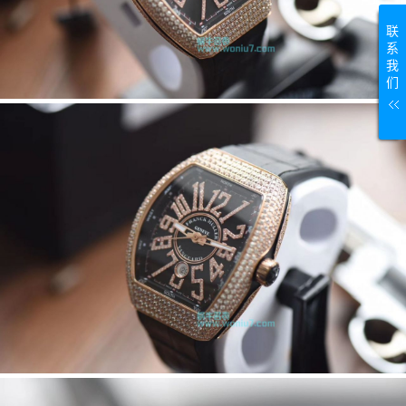
联
系
我
们