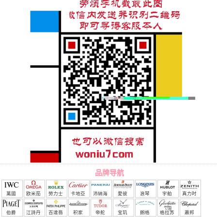
品牌导航
萬國
欧米茄
勞力士
卡地亞
沛納海
愛彼
浪琴
宇舶
真力时
（恒
伯爵
江詩丹
百達翡
积家
帝舵
宝玑
朗格
格拉苏
蕭邦