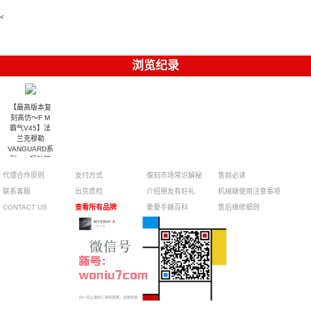
腕表
腕表
6104G-001
腕表
腕表
<
浏览纪录
【最高版本复
刻高仿～F M
霸气V45】法
兰克穆勒
VANGUARD系
列V45镶钻腕
表
代理合作原则
支付方式
復刻市场常识解秘
售前必读
联系客服
出货质检
介绍朋友有好礼
机械錶使用注意事项
CONTACT US
查看所有品牌
重要手錶百科
售后维修细则