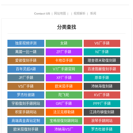
Contact US
|
网站地图
|
|
视频解析
|
新闻
分类查找
独家视频评测
女錶
V6厂手錶
萬國一比一錶
ZF厂手錶
N厂手錶
愛彼復刻手錶
卡地亞手錶
理查德米勒復刻錶
百年灵超A錶
V7厂手錶官网
百達翡麗復刻手錶
JF厂手錶
XF厂手錶
原单手錶
VS厂手錶
欧米茄手錶
沛納海復刻錶
罗杰杜彼錶
陀飞轮
KV厂手錶
宇舶復刻手錶网站
GR厂手錶
PPF厂手錶
积家手錶网站
法兰克穆勒錶
江詩丹頓復刻錶
高端真金真钻定制
宝格丽復刻錶网站
浪琴手錶网站
欧米茄復刻手錶
沛納海VS厂
罗杰杜彼手錶