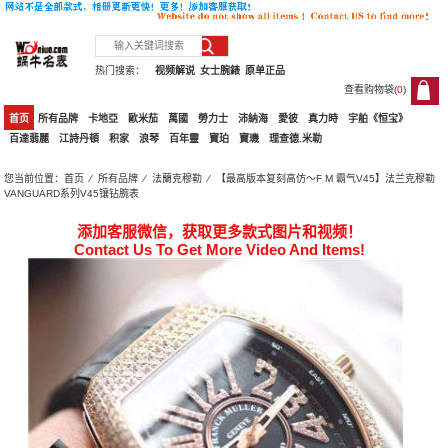
热门搜索：
视频解说
女士腕錶
原单正品
查看购物袋(
0
)
0
首页
所有品牌
卡地亞
歐米茄
萬國
勞力士
沛納海
愛彼
真力時
宇舶《恒宝》
百達翡麗
江詩丹頓
积家
浪琴
百年靈
寶珀
寶璣
理查德.米勒
您当前位置：
首页
⁄
所有品牌
⁄
法蘭克穆勒
⁄ 【最高版本复刻高仿～F M 霸气V45】法兰克穆勒
VANGUARD系列V45镶钻腕表
添加客服微信，获取更多款式图片和视频！
Contact Us To Get More Video And Items!