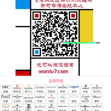
品牌导航
萬國
欧米茄
勞力士
卡地亞
沛納海
愛彼
浪琴
宇舶
真力时
（恒
伯爵
江詩丹
百達翡
积家
帝舵
宝玑
朗格
格拉苏
蕭邦
宝）
頓
麗
蒂
帕玛强
百年灵
香奈儿
寶珀
泰格豪
理查德.
雅典
柏莱士
芝柏