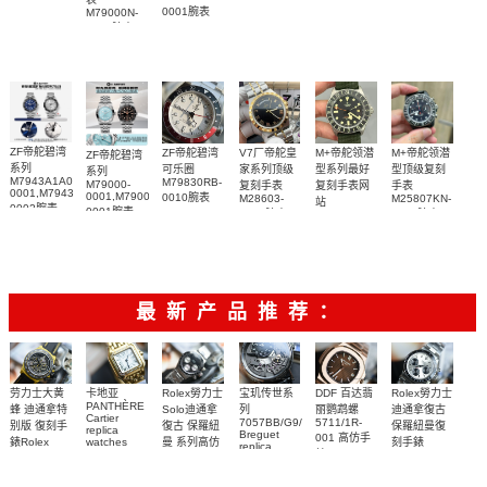
0001腕表
M79000N-
0001腕表
ZF帝舵碧湾
ZF帝舵碧湾
V7厂帝舵皇
M+帝舵领潜
M+帝舵领潜
ZF帝舵碧湾
系列
可乐圈
家系列顶级
型系列最好
型顶级复刻
系列
M7943A1A0NU-
M79830RB-
M79000-
复刻手表
复刻手表网
手表
0001,M7943A1A0NU-
0001,M79000N-
0010腕表
M28603-
M25807KN-
站
0002腕表
0001腕表
0003腕表
0001腕表
M2542G247NU-
多个表盘可
0002腕表
选
最新产品推荐：
Rolex勞力士
劳力士大黄
卡地亚
宝玑传世系
DDF 百达翡
Rolex勞力士
PANTHÈRE
Solo迪通拿
蜂 迪通拿特
列
丽鹦鹉螺
迪通拿復古
Cartier
7057BB/G9/9W6
5711/1R-
復古 保羅紐
别版 復刻手
保羅紐曼復
replica
Breguet
001 高仿手
曼 系列高仿
錶Rolex
watches
刻手錶
replica
WJPN0016
錶 Patek
Bumblebee
Rolex Paul
復刻手錶
watches 寶
blaken
Philippe
Newman
卡地亞復刻
璣高仿手錶
Daytona
Nautilus
replica
手錶 腕表