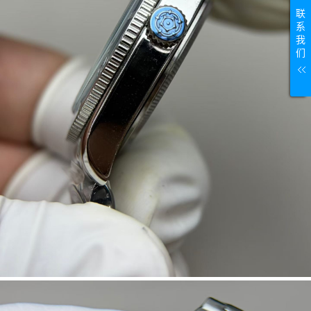
联
系
我
们