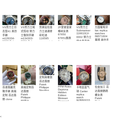
Replica
replica
watch
腕表
Watch
watch
VS劳力士日
VS劳力士蚝
劳真钻包金
ZF爱彼皇家
VS劳力士
万国葡萄牙
Submariner
Iwc replica
志型41 高仿
式恒动 勞力
力士迪通拿
橡树女表
116610LV-
watches
67650
手錶
士復刻手錶
彩虹迪
IW371604
0002 勞力士
67651腕表
m126334-
m134303-
116595
萬國 高仿手
綠水鬼高仿
0002 Rolex
0001 Rolex
Audemars
RBOW 高仿
錶 腕表
Replica
Oyster
Piguet
手錶(绿水
手表腕錶
Perpetual
Replica
watch 腕表
鬼)Rolex
replica
Replica
watch 愛彼
Rolex watch
Green Dial
watch 腕表
高仿手錶
Rainbow
(Green
Submariner)
Replica
watch
定制高奢款
百达翡丽
Patek
PPM Rolex
包金加工 百
百達翡麗克
高端定制百
卡地亚蓝气
Philippe
Daytona
Nautilus
达翡丽鹦鹉
隆手錶 高端
达翡丽
球 Cartier
Hidden
replica
Patek
replica
螺女表
定制 百达翡
Edition
watch
Philippe
watch
Moissan
Patek
5711/111P-
丽 clone
replica
WJBB0033
Diamond
Philippe
Patek
001 百達翡
watches
Replica
卡地亞藍氣
replica
Philippe
5711/113P-
麗高仿手錶
Watch
watch
球高仿手錶
replica
001腕表百
7118/1R-
腕表
watches
腕表
010腕表
達翡麗復刻
5723/112R-
<
001腕表
手錶