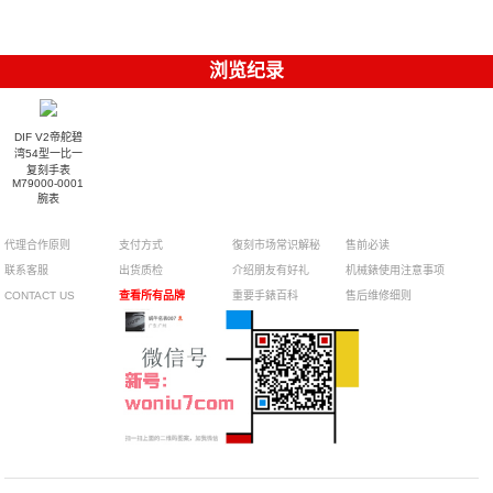
浏览纪录
DIF V2帝舵碧
湾54型一比一
复刻手表
M79000-0001
腕表
代理合作原则
支付方式
復刻市场常识解秘
售前必读
联系客服
出货质检
介绍朋友有好礼
机械錶使用注意事项
CONTACT US
查看所有品牌
重要手錶百科
售后维修细则