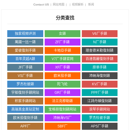
Contact US
|
网站地图
|
|
视频解析
|
新闻
分类查找
独家视频评测
女錶
V6厂手錶
萬國一比一錶
ZF厂手錶
N厂手錶
愛彼復刻手錶
卡地亞手錶
理查德米勒復刻錶
百年灵超A錶
V7厂手錶官网
百達翡麗復刻手錶
JF厂手錶
XF厂手錶
原单手錶
VS厂手錶
欧米茄手錶
沛納海復刻錶
罗杰杜彼錶
陀飞轮
KV厂手錶
宇舶復刻手錶网站
GR厂手錶
PPF厂手錶
积家手錶网站
法兰克穆勒錶
江詩丹頓復刻錶
高端真金真钻定制
宝格丽復刻錶网站
浪琴手錶网站
欧米茄復刻手錶
沛納海VS厂
罗杰杜彼手錶
APF厂
SBF厂
APS厂手錶