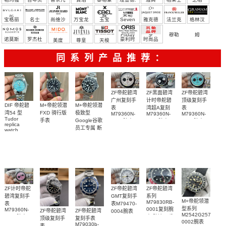
尼
雅
米勒
宝格丽
名士
尚维沙
万宝龙
玉宝
Seven
雅克德
法兰克
格林汉
Friday
罗
穆勒
姆
诺莫斯
罗杰杜
豪利时
时尚品
美度
尊皇
天梭
彼
牌/原单
同系列产品推荐：
ZF帝舵碧湾
ZF黑面碧湾
ZF帝舵碧湾
广州复刻手
计时帝舵碧
顶级复刻手
DIF 帝舵碧
M+帝舵领潜
M+帝舵领潜
表
湾超A复刻
表
湾54 型
FXD 骑行版
极致型
M79360N-
M79360N-
M79360N-
Tudor
手表
Google谷歌
0014腕表
0013腕表
0024腕表
replica
员工专属 ​断
watch
M79000-
网小恐龙顶
0001 高仿手
级复刻手表
錶腕表
ZF计时帝舵
ZF帝舵碧湾
ZF帝舵碧湾
碧湾复刻手
GMT复刻手
系列
M+帝舵领潜
M79830RB-
表
表M79470-
型系列
0001复刻腕
M79360N-
ZF帝舵碧湾
ZF帝舵碧湾
0004腕表
M2542G257NU-
0019腕表
表(碧湾可乐
顶级复刻手
复刻手表
0002腕表
M79030b-
圈)
表