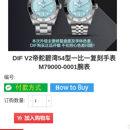
DIF V2帝舵碧湾54型一比一复刻手表
M79000-0001腕表
编号:
订购数量:
-
+