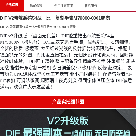
产品详情
购前必读
使用注意事项
售后服务
DIF V2帝舵碧湾54型一比一复刻手表M79000-0001腕表
DIF V2帝舵碧湾54型一比一复刻手表M79000-0001腕表
DIF v2升级版 （盘面无色差） DIF隆重推出帝舵碧湾54型
M79000N（极境蓝） 37mm表壳贴合手腕，佩戴舒适，质感细腻， 
全新的砂质“极境蓝”表盘经过光线的反射折射出无限光芒，搭配上
镜面抛光的外圈，对比度直接拉满！ 无日历设计化繁为简，回归纯
粹读时体验， DIF匠工精神 整表配备导角精磨不拉手 注重细节 质感
无敌 搭载丹东定制一档机芯 日误差仅3-5秒几乎0反修 超稳定！ 表
带均为CNC通体成型拉丝工艺表带 非小厂组装片！ 配备帝舵表“T-
fit”表扣 可滑轨微调 超强瑞士夜光刻度 盘面字体油压立体 DIF诚意
满满，欢迎广大表友品鉴！
产品实拍细节图