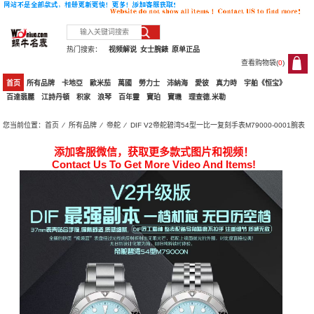
热门搜索：
视频解说
女士腕錶
原单正品
查看购物袋(
0
)
0
首页
所有品牌
卡地亞
歐米茄
萬國
勞力士
沛納海
愛彼
真力時
宇舶《恒宝》
百達翡麗
江詩丹頓
积家
浪琴
百年靈
寶珀
寶璣
理查德.米勒
您当前位置：
首页
⁄
所有品牌
⁄
帝舵
⁄ DIF V2帝舵碧湾54型一比一复刻手表M79000-0001腕表
添加客服微信，获取更多款式图片和视频！
Contact Us To Get More Video And Items!