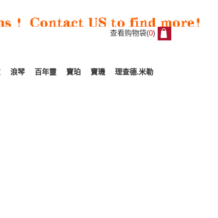
查看购物袋(
0
)
0
家
浪琴
百年靈
寶珀
寶璣
理查德.米勒