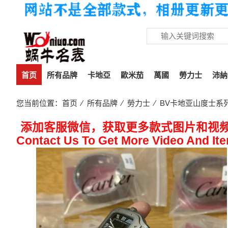
首页
所有品牌
卡地亞
歐米茄
萬國
勞力士
沛納
您当前位置：
首页
⁄
所有品牌
⁄
勞力士
⁄ BV卡地亚山度士系列
添加客服微信，获取更多款式图片和视
Contact Us To Get More Video And It