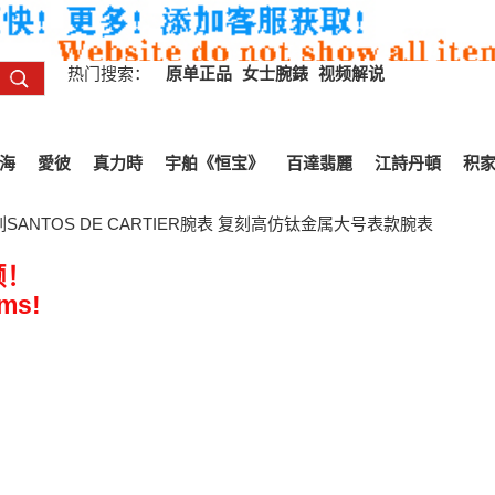
热门搜索：
原单正品
女士腕錶
视频解说
海
愛彼
真力時
宇舶《恒宝》
百達翡麗
江詩丹頓
积
SANTOS DE CARTIER腕表 复刻高仿钛金属大号表款腕表
频！
ems!