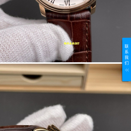
联
系
我
们