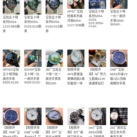
APS厂宝珀
宝珀五十噚
宝珀五十噚
经典系列真
系列5054-
一比一高仿
宝珀五十噚
宝珀五十噚
宝珀五十噚
0153-
月相6654-
手表5000-
系列5054-
系列5054-
系列5054-
01S,5054-
36S40-
1127-55B腕
1210-98S腕
0153-01S腕
0140-01S腕
0140-
O52A，
表
01S,5054-
表
表
表
5000-0240-
0130-01S腕
O52A，
表
5000-
36S30-
B52A腕表
GF/GO宝珀
GO/GF宝珀
JB厂宝珀五
视频评测
【视频评
OM厂宝珀
五十噚顶级
五十噚一比
十噚一比一
APS爱彼皇
测】N厂劳力
6654升级V3
高仿手表
一高仿手表
高仿手表系
家橡树超A高
士超级4130
版1比1顶级
5000-0130-
5005-0153-
列5200-
仿复刻一体
迪通拿钻钉
高精仿手表
B52-B，
naba，
0153-
m116508-
6654-1529-
机
天然橡胶表
独家视频评
om厂宝珀
5000-0130-
5000-1153-
B52A（极光
0006、
55B腕表
15500ST.OO.1220ST.04
H52A,5000-
B52A，
m116503-
绿）腕表
橡胶表带
带白面很美
测N厂新品钻
6654月相v3
0240-O52A
5000-0130-
0008腕表
腕表
～质感爆炸
面4130迪通
版本
B52-B腕表
拿
【视频评
【视频评测
【视频评
【视频评
om厂宝珀
ZS厂高仿宝
测】OM厂宝
OM厂V3版
测】ZF厂宝
测】ZF厂高
6654月相
珀艺术大师
珀6654超A
本6654】宝
珀五十噚黑
仿宝珀五十
v3【视频评
春宫手表