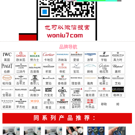
品牌导航
萬國
欧米茄
勞力士
卡地亞
沛納海
愛彼
浪琴
宇舶
真力时
（恒
伯爵
江詩丹
百達翡
积家
帝舵
宝玑
朗格
格拉苏
蕭邦
宝）
頓
麗
蒂
帕玛强
百年灵
香奈儿
寶珀
泰格豪
理查德.
雅典
柏莱士
芝柏
尼
雅
米勒
宝格丽
名士
尚维沙
万宝龙
玉宝
Seven
雅克德
法兰克
格林汉
Friday
罗
穆勒
姆
诺莫斯
罗杰杜
豪利时
时尚品
美度
尊皇
天梭
彼
牌/原单
同系列产品推荐：