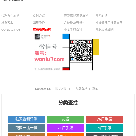
代理合作原则
支付方式
復刻市场常识解秘
售前必读
联系客服
出货质检
介绍朋友有好礼
机械錶使用注意事项
CONTACT US
查看所有品牌
重要手錶百科
售后维修细则
Contact US
|
网站地图
|
|
视频解析
|
新闻
分类查找
独家视频评测
女錶
V6厂手錶
萬國一比一錶
ZF厂手錶
N厂手錶