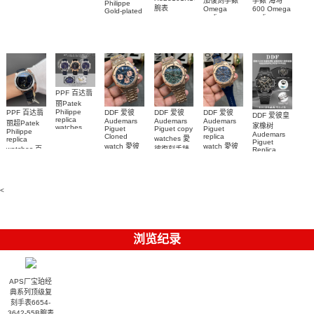
茄復刻手錶
手錶 海马
Richard
Philippe
26579CB.OO.1225CB.01
腕表
Mille RM 27-
Omega
600 Omega
Gold-plated
腕表
replica
replica
real
05腕表
watches
watches
diamonds
217.30.42.21.01.001
217.30.42.21.01.
Replica
watch
腕表
腕表
5268/461G-
001包金真
钻 腕表
PPF 百达翡
丽Patek
Philippe
PPF 百达翡
DDF 爱彼
DDF 爱彼
DDF 爱彼
DDF 爱彼皇
replica
Audemars
Audemars
Audemars
丽超Patek
家橡树
watches
Piguet
Piguet copy
Piguet
Philippe
Audemars
6102R-001
Cloned
replica
watches 愛
replica
Piguet
百達翡麗高
watch 愛彼
watch 愛彼
watches 百
彼復刻手錶
Replica
仿手錶 腕表
高仿手錶
高仿手錶
watch
26240OR.OO.1320OR.08
99999
達翡麗復刻
99999
26240CE.OO.122
26239OR.OO.1220OR.01
26240OR.OO.D315CR.02
腕表
手錶
26240CE.OO.122
腕表
腕表
6104G-001
腕表
腕表
<
浏览纪录
APS厂宝珀经
典系列顶级复
刻手表6654-
3642-55B腕表