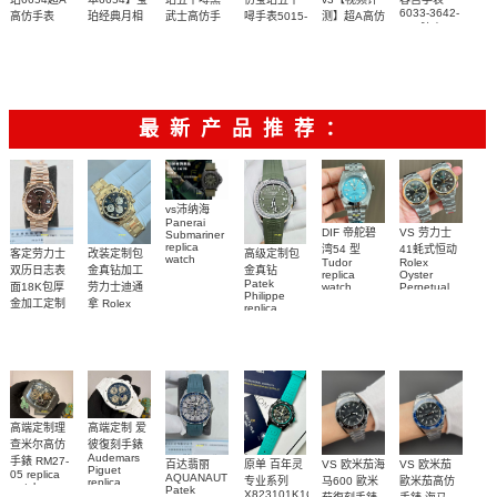
6033-3642-
高仿手表
珀经典月相
武士高仿手
噚手表5015-
测】超A高仿
55A腕表
6654-3640-
6654-1127-
1130-52A
表5015-
宝珀手表
om厂宝珀
【视频评
【独家视频
独家视频评
om厂宝珀
会动的背面
55最新V3升
55B 1比1复
11C30-52A
6654-1127-
55B
级版腕表
6654月相v3
刻高仿手表
测】om厂宝
腕表
评测】ZF厂
测
6654月相v3
版本
珀6654月相
宝珀黑武士
版本
v3版本
最新产品推荐：
vs沛纳海
Panerai
DIF 帝舵碧
VS 劳力士
Submariner
replica
湾54 型
41蚝式恒动
客定劳力士
改装定制包
高级定制包
watch
Tudor
Rolex
双历日志表
金真钻加工
金真钻
PAM01698
replica
Oyster
Patek
沛納海高仿
面18K包厚
劳力士迪通
watch
Perpetual
Philippe
M79000-
replica
手錶
金加工定制
拿 Rolex
replica
watch
0001 高仿手
PAM1698
Daytona
勞力士包金
watch百达翡
m134303-
replica
錶腕表
腕表
復刻手錶
0001高仿手
丽
watch
Rolex
custom gold
AQUANAUT
錶腕表
replica
and
5267/200A-
watch
diamonds
011復刻手錶
m126508-
腕表
0003腕表
高端定制理
高端定制 爱
查米尔高仿
彼復刻手錶
Audemars
手錶 RM27-
百达翡丽
原单 百年灵
VS 欧米茄海
VS 欧米茄
Piguet
05 replica
AQUANAUT
专业系列
马600 歐米
歐米茄高仿
replica
watch
Patek
watches
X823101K1C1S1