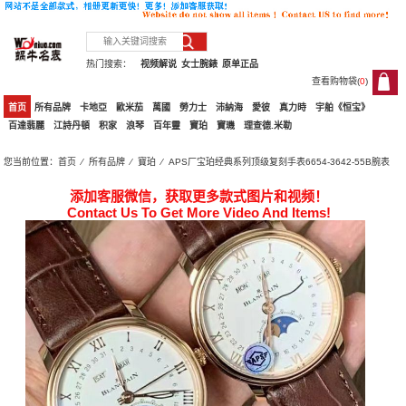
热门搜索：
视频解说
女士腕錶
原单正品
查看购物袋(
0
)
0
首页
所有品牌
卡地亞
歐米茄
萬國
勞力士
沛納海
愛彼
真力時
宇舶《恒宝》
百達翡麗
江詩丹頓
积家
浪琴
百年靈
寶珀
寶璣
理查德.米勒
您当前位置：
首页
⁄
所有品牌
⁄
寶珀
⁄ APS厂宝珀经典系列顶级复刻手表6654-3642-55B腕表
添加客服微信，获取更多款式图片和视频！
Contact Us To Get More Video And Items!