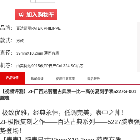
品牌:
百达翡丽PATEK PHILIPPE
款式:
男款
直径:
39mmX10.2mm 薄而有质
机芯:
由美优达9015改PP自产Cal.324 SC机芯
产品详情
购前必读
使用注意事项
售后服务
【视频评测】ZF厂百达翡丽古典表一比一高仿复刻手表5227G-001
腕表
极致优雅，经典永恒，低调完美，表中之帅！
ZF极限复刻之作——百达古典系列——5227腕表强
势登场！