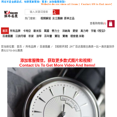
热门搜索：
视频解说
女士腕錶
原单正品
查看购物袋(
0
)
0
首页
所有品牌
卡地亞
歐米茄
萬國
勞力士
沛納海
愛彼
真力時
宇舶《恒宝》
百達翡麗
江詩丹頓
积家
浪琴
百年靈
寶珀
寶璣
理查德.米勒
您当前位置：
首页
⁄
所有品牌
⁄
百達翡麗
⁄ 【视频评测】ZF厂百达翡丽古典表一比一高仿复刻手
表5227G-001腕表
添加客服微信，获取更多款式图片和视频！
Contact Us To Get More Video And Items!