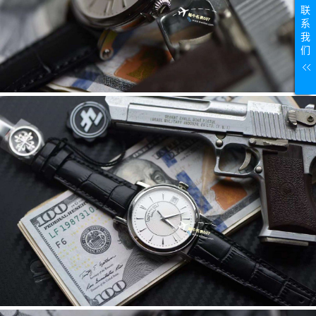
联
系
我
们