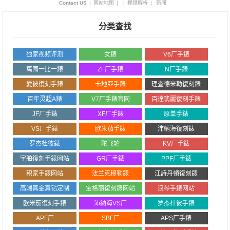
Contact US
|
网站地图
|
|
视频解析
|
新闻
分类查找
独家视频评测
女錶
V6厂手錶
萬國一比一錶
ZF厂手錶
N厂手錶
愛彼復刻手錶
卡地亞手錶
理查德米勒復刻錶
百年灵超A錶
V7厂手錶官网
百達翡麗復刻手錶
JF厂手錶
XF厂手錶
原单手錶
VS厂手錶
欧米茄手錶
沛納海復刻錶
罗杰杜彼錶
陀飞轮
KV厂手錶
宇舶復刻手錶网站
GR厂手錶
PPF厂手錶
积家手錶网站
法兰克穆勒錶
江詩丹頓復刻錶
高端真金真钻定制
宝格丽復刻錶网站
浪琴手錶网站
欧米茄復刻手錶
沛納海VS厂
罗杰杜彼手錶
APF厂
SBF厂
APS厂手錶