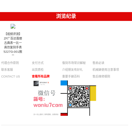
浏览纪录
【视频评测】
ZF厂百达翡丽
古典表一比一
高仿复刻手表
5227G-001腕
表
代理合作原则
支付方式
復刻市场常识解秘
售前必读
联系客服
出货质检
介绍朋友有好礼
机械錶使用注意事项
CONTACT US
查看所有品牌
重要手錶百科
售后维修细则