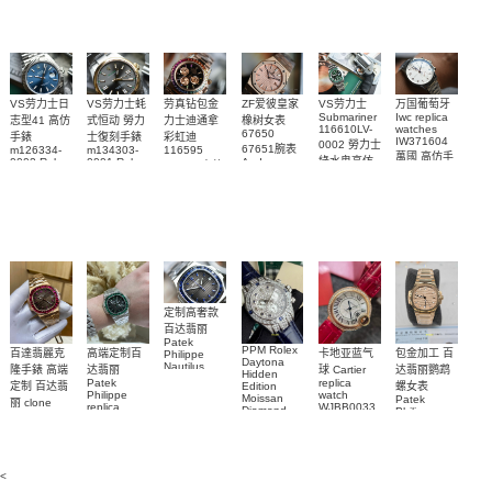
Watch
watch
VS劳力士日
VS劳力士蚝
劳真钻包金
ZF爱彼皇家
VS劳力士
万国葡萄牙
Submariner
Iwc replica
志型41 高仿
式恒动 勞力
力士迪通拿
橡树女表
116610LV-
watches
67650
手錶
士復刻手錶
彩虹迪
IW371604
0002 勞力士
67651腕表
m126334-
m134303-
116595
萬國 高仿手
綠水鬼高仿
0002 Rolex
0001 Rolex
Audemars
RBOW 高仿
錶 腕表
Replica
Oyster
Piguet
手錶(绿水
手表腕錶
Perpetual
Replica
watch 腕表
鬼)Rolex
replica
Replica
watch 愛彼
Rolex watch
Green Dial
watch 腕表
高仿手錶
Rainbow
(Green
Submariner)
Replica
watch
定制高奢款
百达翡丽
Patek
PPM Rolex
包金加工 百
百達翡麗克
高端定制百
卡地亚蓝气
Philippe
Daytona
Nautilus
达翡丽鹦鹉
隆手錶 高端
达翡丽
球 Cartier
Hidden
replica
Patek
replica
螺女表
定制 百达翡
Edition
watch
Philippe
watch
Moissan
Patek
5711/111P-
丽 clone
replica
WJBB0033
Diamond
Philippe
Patek
001 百達翡
watches
Replica
卡地亞藍氣
replica
Philippe
5711/113P-
麗高仿手錶
Watch
watch
球高仿手錶
replica
001腕表百
7118/1R-
腕表
watches
腕表
010腕表
達翡麗復刻
5723/112R-
<
001腕表
手錶