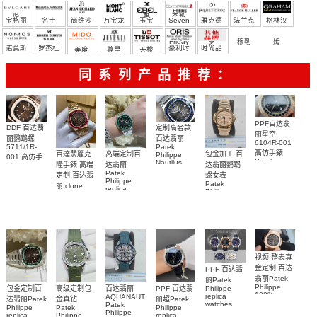
尼
雅
米勒
宝格丽
名士
尚维沙
万宝龙
玉宝
Seven
雅克德
法兰克
格林汉
Friday
罗
穆勒
姆
诺莫斯
罗杰杜
豪利时
时尚品
美度
尊皇
天梭
彼
牌/原单
同系列产品推荐：
PPF百达翡
DDF 百达翡
定制高奢款
丽星空
丽鹦鹉螺
百达翡丽
6104R-001
5711/1R-
Patek
高仿手錶
包金加工 百
百達翡麗克
高端定制百
Philippe
001 高仿手
Patek
Nautilus
达翡丽鹦鹉
隆手錶 高端
达翡丽
錶 Patek
Philippe
replica
Patek
螺女表
定制 百达翡
Philippe
replica
watch
Philippe
Nautilus
Patek
5711/111P-
丽 clone
watches 腕
replica
replica
Philippe
Patek
001 百達翡
watches
表
watch
replica
Philippe
5711/113P-
麗高仿手錶
watch
replica
001腕表百
7118/1R-
腕表
watches
010腕表
達翡麗復刻
5723/112R-
001腕表
手錶
视频 整表真
金定制 百达
PPF 百达翡
翡丽Patek
丽Patek
Philippe
Philippe
高级定制包
百达翡丽
包金定制百
PPF 百达翡
100%
replica
AQUANAUT
金真钻
达翡丽Patek
丽超Patek
replica
watches
Patek
Patek
Philippe
Philippe
watches
6102R-001
Philippe
Philippe
replica
replica