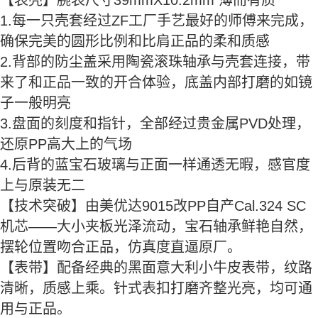
【表壳】腕表尺寸39mmX10.2mm 薄而有质
1.每一只壳套经过ZF工厂手艺最好的师傅来完成，
确保完美的圆形比例和比肩正品的柔和质感
2.背部的防尘盖采用陶瓷滚珠轴承与壳套连接，带
来了和正品一致的开合体验，底盖内部打磨的如镜
子一般明亮
3.盘面的刻度和指针，全部经过贵金属PVD处理，
还原PP高大上的气场
4.后背的蓝宝石玻璃与正面一样通透无暇，感官度
上与原装无二
【技术突破】由美优达9015改PP自产Cal.324 SC
机芯——大小夹板光泽流动，宝石轴承鲜艳自然，
摆轮位置吻合正品，仿真度直逼原厂。
【表带】配备经典的黑面意大利小牛皮表带，纹路
清晰，质感上乘。针式表扣打磨齐整光亮，均可通
用与正品。