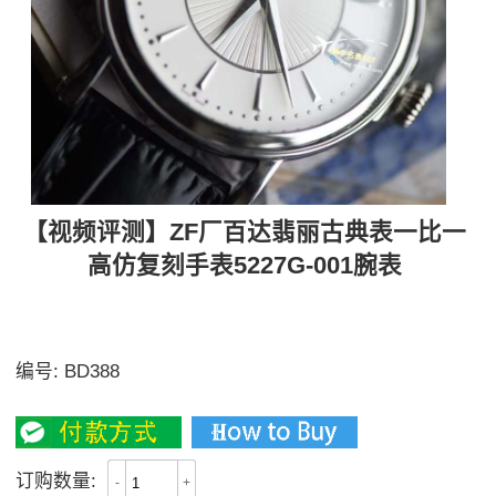
【视频评测】ZF厂百达翡丽古典表一比一
高仿复刻手表5227G-001腕表
ZF极限复刻之作——百达古典系列——5227腕表强势登
场！
编号:
BD388
3400
订购数量:
-
+