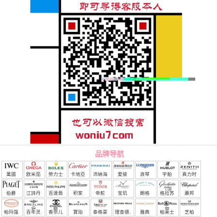
品牌导航
萬國
欧米茄
勞力士
卡地亞
沛納海
愛彼
浪琴
宇舶
真力时
（恒
伯爵
江詩丹
百達翡
积家
帝舵
宝玑
朗格
格拉苏
蕭邦
宝）
頓
麗
蒂
帕玛强
百年灵
香奈儿
寶珀
泰格豪
理查德.
雅典
柏莱士
芝柏