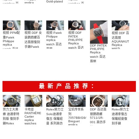
5712/1R-
Gold-plated
百達翡麗高
replica
watches 百
watches 百
real
001復刻手
仿手錶 腕表
watch百达翡
diamonds
達翡麗高仿
達翡麗復刻
錶腕表
丽
Replica
手錶
手錶
watch
AQUANAUT
5711/113P-
6104G-001
5268/461G-
5267/200A-
001腕表
腕表
001包金真
011復刻手錶
钻 腕表
腕表
视频 DDF 女
视频 DDF
视频 PPM配
视频 Patek
视频 DDF 百
PATEK
Philippe
装鹦鹉螺百
重Patek
达翡丽
PHILIPPE
replica
Philippe
AQUANAUT
达翡丽復刻
Replica
watch 百达
replica
Replica
DDF PATEK
手錶Patek
watch 百达
watch
watch 百达
PHILIPPE
翡丽
Philippe
5167A-
翡丽复刻手
Replica
AQUANAUT
翡丽复刻手
replica
001，
watch 百达
表
復刻手錶
watch
表
5167A-
7118/1200R-
AQUANAUT
5164R-001
翡丽
AQUANAUT
012，
001腕表
系列5167R-
AQUANAUT
腕表
5261R-001
5167R-001
系列5167A-
001腕表
腕表
腕表
012 復刻手
表錶
最新产品推荐：
Rolex勞力士
劳力士大黄
卡地亚
宝玑传世系
DDF 百达翡
Rolex勞力士
PANTHÈRE
Solo迪通拿
蜂 迪通拿特
列
丽鹦鹉螺
迪通拿復古
Cartier
7057BB/G9/9W6
5711/1R-
復古 保羅紐
别版 復刻手
保羅紐曼復
replica
Breguet
001 高仿手
曼 系列高仿
錶Rolex
watches
刻手錶
replica
WJPN0016
錶 Patek
Bumblebee
Rolex Paul
復刻手錶
watches 寶
blaken
Philippe
Newman
卡地亞復刻
璣高仿手錶
Daytona
Nautilus
replica
手錶 腕表
Replica
replica
watch
腕表