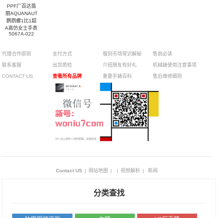
PPF厂百达翡
丽AQUANAUT
鹦鹉螺1比1超
A高仿女士手表
5067A-022
代理合作原则
支付方式
復刻市场常识解秘
售前必读
联系客服
出货质检
介绍朋友有好礼
机械錶使用注意事项
CONTACT US
查看所有品牌
重要手錶百科
售后维修细则
Contact US
|
网站地图
|
|
视频解析
|
新闻
分类查找