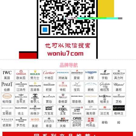
品牌导航
萬國
欧米茄
勞力士
卡地亞
沛納海
愛彼
浪琴
宇舶
真力时
（恒
伯爵
江詩丹
百達翡
积家
帝舵
宝玑
朗格
格拉苏
蕭邦
宝）
頓
麗
蒂
帕玛强
百年灵
香奈儿
寶珀
泰格豪
理查德.
雅典
柏莱士
芝柏
尼
雅
米勒
宝格丽
名士
尚维沙
万宝龙
玉宝
Seven
雅克德
法兰克
格林汉
Friday
罗
穆勒
姆
诺莫斯
罗杰杜
豪利时
时尚品
美度
尊皇
天梭
彼
牌/原单