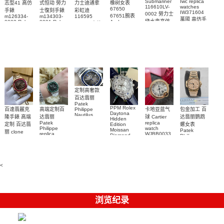
Submariner
Iwc replica
志型41 高仿
式恒动 勞力
力士迪通拿
橡树女表
116610LV-
watches
67650
手錶
士復刻手錶
彩虹迪
IW371604
0002 勞力士
67651腕表
m126334-
m134303-
116595
萬國 高仿手
綠水鬼高仿
0002 Rolex
0001 Rolex
Audemars
RBOW 高仿
錶 腕表
Replica
Oyster
Piguet
手錶(绿水
手表腕錶
Perpetual
Replica
watch 腕表
鬼)Rolex
replica
Replica
watch 愛彼
Rolex watch
Green Dial
watch 腕表
高仿手錶
Rainbow
(Green
Submariner)
Replica
watch
定制高奢款
百达翡丽
Patek
PPM Rolex
包金加工 百
百達翡麗克
高端定制百
卡地亚蓝气
Philippe
Daytona
Nautilus
达翡丽鹦鹉
隆手錶 高端
达翡丽
球 Cartier
Hidden
replica
Patek
replica
螺女表
定制 百达翡
Edition
watch
Philippe
watch
Moissan
Patek
5711/111P-
丽 clone
replica
WJBB0033
Diamond
Philippe
Patek
001 百達翡
watches
Replica
卡地亞藍氣
replica
Philippe
5711/113P-
麗高仿手錶
Watch
watch
球高仿手錶
replica
001腕表百
7118/1R-
腕表
watches
腕表
010腕表
達翡麗復刻
5723/112R-
<
001腕表
手錶
浏览纪录