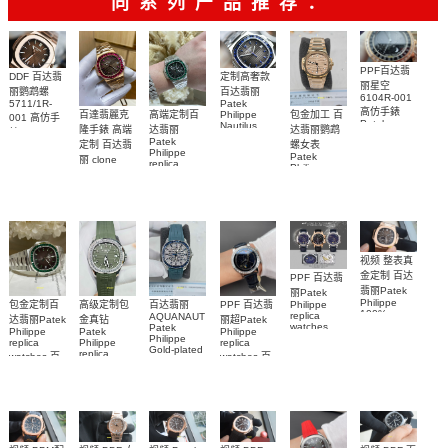
同系列产品推荐：
PPF百达翡
DDF 百达翡
定制高奢款
丽星空
丽鹦鹉螺
百达翡丽
6104R-001
5711/1R-
Patek
高仿手錶
包金加工 百
百達翡麗克
高端定制百
Philippe
001 高仿手
Patek
Nautilus
达翡丽鹦鹉
隆手錶 高端
达翡丽
錶 Patek
Philippe
replica
Patek
螺女表
定制 百达翡
Philippe
replica
watch
Philippe
Nautilus
Patek
5711/111P-
丽 clone
watches 腕
replica
replica
Philippe
Patek
001 百達翡
watches
表
watch
replica
Philippe
5711/113P-
麗高仿手錶
watch
replica
001腕表百
7118/1R-
腕表
watches
010腕表
達翡麗復刻
5723/112R-
001腕表
手錶
视频 整表真
金定制 百达
PPF 百达翡
翡丽Patek
丽Patek
Philippe
Philippe
高级定制包
百达翡丽
包金定制百
PPF 百达翡
100%
replica
AQUANAUT
金真钻
达翡丽Patek
丽超Patek
replica
watches
Patek
Patek
Philippe
Philippe
watches
6102R-001
Philippe
Philippe
replica
replica
5712/1R-
Gold-plated
百達翡麗高
replica
watches 百
watches 百
real
001復刻手
仿手錶 腕表
watch百达翡
diamonds
達翡麗高仿
達翡麗復刻
錶腕表
丽
Replica
手錶
手錶
watch
AQUANAUT
5711/113P-
6104G-001
5268/461G-
5267/200A-
001腕表
腕表
001包金真
011復刻手錶
钻 腕表
腕表