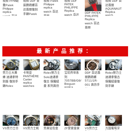
视频 DDF 女
视频 DDF
视频 PPM配
视频 Patek
视频 DDF 百
PATEK
Philippe
装鹦鹉螺百
重Patek
达翡丽
PHILIPPE
replica
Philippe
AQUANAUT
达翡丽復刻
Replica
watch 百达
replica
Replica
DDF PATEK
手錶Patek
watch 百达
watch
watch 百达
PHILIPPE
翡丽
Philippe
5167A-
翡丽复刻手
Replica
AQUANAUT
翡丽复刻手
replica
001，
watch 百达
表
復刻手錶
watch
表
5167A-
7118/1200R-
AQUANAUT
5164R-001
翡丽
AQUANAUT
012，
001腕表
系列5167R-
AQUANAUT
腕表
5261R-001
5167R-001
系列5167A-
001腕表
腕表
腕表
012 復刻手
表錶
最新产品推荐：
Rolex勞力士
劳力士大黄
卡地亚
宝玑传世系
DDF 百达翡
Rolex勞力士
PANTHÈRE
Solo迪通拿
蜂 迪通拿特
列
丽鹦鹉螺
迪通拿復古
Cartier
7057BB/G9/9W6
5711/1R-
復古 保羅紐
别版 復刻手
保羅紐曼復
replica
Breguet
001 高仿手
曼 系列高仿
錶Rolex
watches
刻手錶
replica
WJPN0016
錶 Patek
Bumblebee
Rolex Paul
復刻手錶
watches 寶
blaken
Philippe
Newman
卡地亞復刻
璣高仿手錶
Daytona
Nautilus
replica
手錶 腕表
Replica
replica
watch
腕表
Watch
watch
VS劳力士日
VS劳力士蚝
劳真钻包金
ZF爱彼皇家
VS劳力士
万国葡萄牙