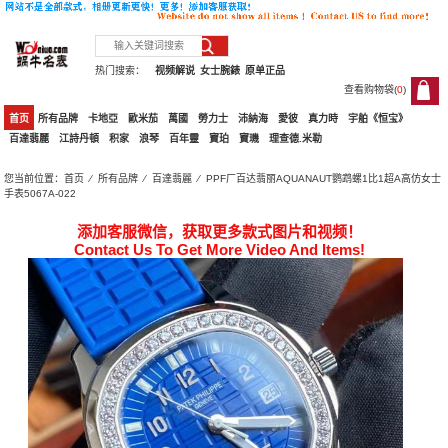
热门搜索：
视频解说
女士腕錶
原单正品
查看购物袋(
0
)
0
首页
所有品牌
卡地亞
歐米茄
萬國
勞力士
沛納海
愛彼
真力時
宇舶《恒宝》
百達翡麗
江詩丹頓
积家
浪琴
百年靈
寶珀
寶璣
理查德.米勒
您当前位置：
首页
⁄
所有品牌
⁄
百達翡麗
⁄ PPF厂百达翡丽AQUANAUT鹦鹉螺1比1超A高仿女士
手表5067A-022
添加客服微信，获取更多款式图片和视频！
Contact Us To Get More Video And Items!