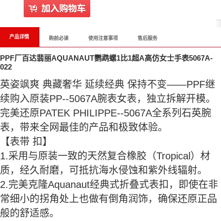
产品详情
购前必读
使用注意事项
售后服务
PPF厂百达翡丽AQUANAUT鹦鹉螺1比1超A高仿女士手表5067A-
022
英姿飒爽 典藏奢华 延续经典 保持不变——PPF继
续购入原装PP--5067A腕表女表，独立拆解开模。
完美还原PATEK PHILIPPE--5067A全系列石英腕
表，带来全网最佳的产品和极致体验。
【表带 扣】
1.采用与原装一致的天然复合橡胶（Tropical）材
质，经久耐磨，可抵抗海水侵蚀和紫外线辐射。
2.完美克隆Aquanaut经典式折叠式表扣，即使在非
常细小的拐角处上也做有倒角润饰，确保还原正品
般的舒适感。