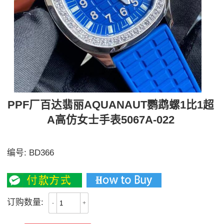
PPF厂百达翡丽AQUANAUT鹦鹉螺1比1超
A高仿女士手表5067A-022
PPF继续购入原装PP--5067A腕表女表
编号:
BD366
2800
订购数量:
-
+